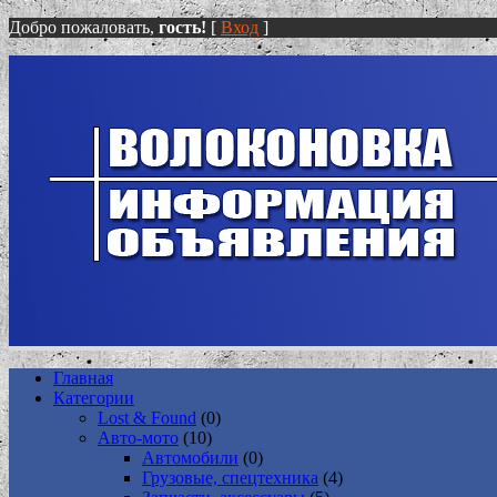
Добро пожаловать,
гость!
[
Вход
]
Главная
Категории
Lost & Found
(0)
Авто-мото
(10)
Автомобили
(0)
Грузовые, спецтехника
(4)