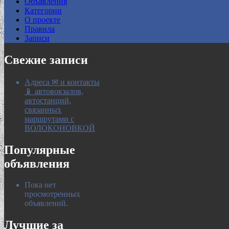
Объявления
Категории
О проекте
Правила
Записи
Свежие записи
Адреса ✉ и контакты
📱 автовокзалов,
автостанций,
связанных
маршрутами с
ВОЛОКОНОВКОЙ
Популярные
объявления
Пока нет
просмотренных
объявлений.
Лучшие за