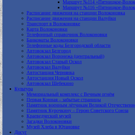
Маршрут №114 «Пятницкое-Волок
Маршрут №116 «Пятницкое-Волок
Расписание движения на станции Волоконовка
Расписание движения на станции Валуйки
Транспорт в Волоконовке
Карта Волоконовки
Телефонный справочник Волоконовки
Банкоматы Волоконовки
Телефонные коды Белгородской области
Автовокзал Белгород
Автовокзал Воронежа (центральный)
Автовокзал Старый Оскол
Автовокзал Валуйки
Автостанция Чернянка
Автостанция Новый Оскол
Автовокзал Шебекино
Культура
Мемориальный комплекс с Вечным огнём
Первая Конная – забытые страницы
Памятник военным лётчикам Великой Отечественн
Памятник Курочкину – Герою Советского Союза
Краеведческий музей
Загадки Волоконовки
Музей Хлеба в Ютановке
Досуг