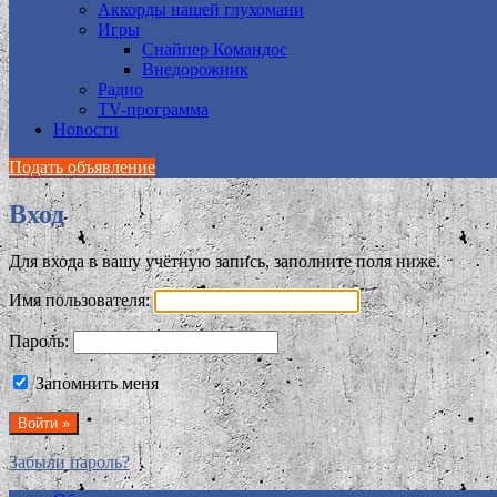
Аккорды нашей глухомани
Игры
Снайпер Командос
Внедорожник
Радио
TV-программа
Новости
Подать объявление
Вход
Для входа в вашу учётную запись, заполните поля ниже.
Имя пользователя:
Пароль:
Запомнить меня
Забыли пароль?