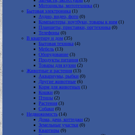
Запчасти, аксессуары
(5)
Мотоциклы, мототехника
(1)
Бытовая электроника
(1)
Аудио, видео, фото
(0)
Компьютеры, ноутбуки, товары к ним
(1)
Планшеты, приставки, оргтехника
(0)
Телефоны
(0)
В квартиру и дом
(35)
Бытовая техника
(4)
Мебель
(13)
Оборудование
(3)
Продукты питания
(13)
Товары для кухни
(2)
Животные и растения
(13)
Аквариумы, рыбки
(0)
Другие животные
(6)
Корм для животных
(1)
Кошки
(0)
Птицы
(2)
Растения
(3)
Собаки
(0)
Недвижимость
(14)
Дома, дачи, коттеджи
(2)
Земельные участки
(0)
Квартиры
(9)