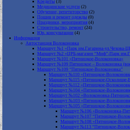
Кредиты
(3)
Медицинские услуги
(2)
Обучение, репетиторство
(2)
Пошив и ремонт одежды
(0)
Праздники, мероприятия
(4)
Строительство, ремонт
(24)
Юр. консультации
(4)
Информация
Автостанция Волоконовка
Маршрут №1 «Парк им.Гагарина-ул.Чехова-Ц
Маршрут №2 «ЦРБ-магазин “Миф”-Парк им.Г
Маршрут №101 «Пятницкое-Волоконовка»
Маршрут №109 Пятницкое – Волоконовка (вос
Маршрут №109 “Пятницкое-Волоконовка”
Маршрут №110 «Пятницкое-Волоконовк
Маршрут №115 «Пятницкое-Осколище-
Маршрут №112 «Пятницкое-Волоконов
Маршрут №104 «Пятницкое-Волоконовк
Маршрут №102 «Волоконовка-Пятницко
Маршрут №103 «Пятницкое-Волоконов
Маршрут №105 «Пятницкое-Волоконов
Маршрут №106 «Волоконовка-Пят
Маршрут №107 “Пятницкое-Волок
Маршрут №108 «Пятницкое-Волок
Маршрут №113 “Пятницкое-Волок