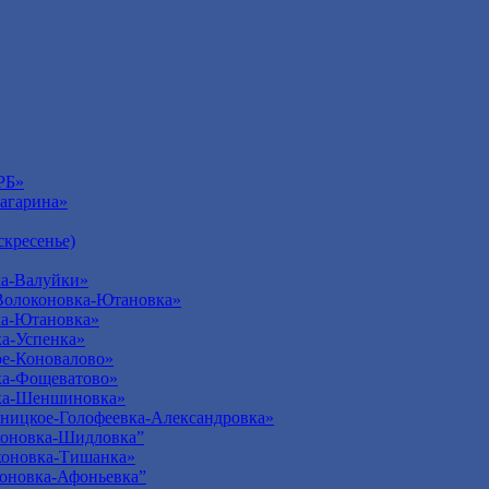
РБ»
агарина»
кресенье)
а-Валуйки»
Волоконовка-Ютановка»
ка-Ютановка»
а-Успенка»
е-Коновалово»
ка-Фощеватово»
ка-Шеншиновка»
ницкое-Голофеевка-Александровка»
оновка-Шидловка”
оновка-Тишанка»
оновка-Афоньевка”