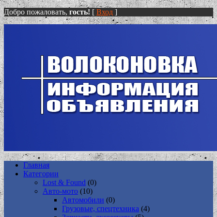
Добро пожаловать,
гость!
[
Вход
]
Главная
Категории
Lost & Found
(0)
Авто-мото
(10)
Автомобили
(0)
Грузовые, спецтехника
(4)