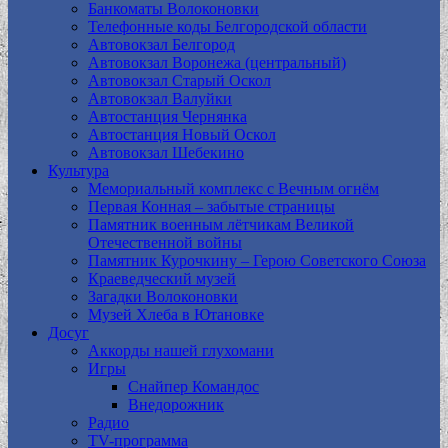
Банкоматы Волоконовки
Телефонные коды Белгородской области
Автовокзал Белгород
Автовокзал Воронежа (центральный)
Автовокзал Старый Оскол
Автовокзал Валуйки
Автостанция Чернянка
Автостанция Новый Оскол
Автовокзал Шебекино
Культура
Мемориальный комплекс с Вечным огнём
Первая Конная – забытые страницы
Памятник военным лётчикам Великой
Отечественной войны
Памятник Курочкину – Герою Советского Союза
Краеведческий музей
Загадки Волоконовки
Музей Хлеба в Ютановке
Досуг
Аккорды нашей глухомани
Игры
Снайпер Командос
Внедорожник
Радио
TV-программа