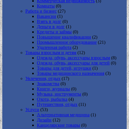
Коммерческая недвижимость
(3)
Комнаты
(0)
Работа и бизнес
(27)
Вакансии
(1)
Взять в долг
(0)
Деньги в долг
(1)
Кредиты и займы
(0)
Повышение квалификации
(2)
Промышленное оборудование
(21)
Удаленная работа
(2)
Товары взрослым и детям
(12)
Одежда, обувь, аксессуары взрослым
(8)
Одежда, обувь, аксессуары для детей
(0)
Товары для детей, игрушки
(1)
Товары медицинского назначения
(3)
Увлечения, отдых
(17)
Знакомства
(0)
Книги, журналы
(0)
Музыка, инструменты
(0)
Охота, рыбалка
(4)
Путешествия, отдых
(11)
Услуги
(53)
Альтернативная медицина
(1)
Дизайн
(12)
Канцелярские товары
(0)