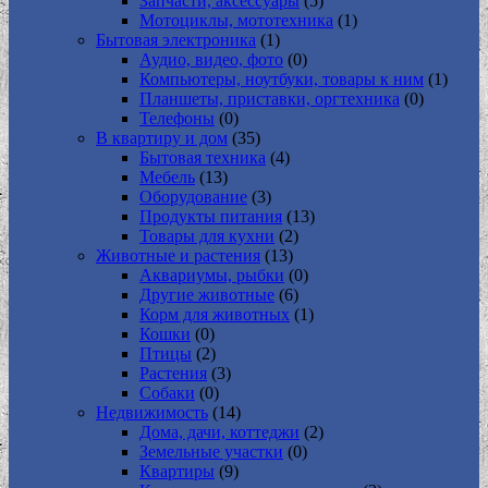
Запчасти, аксессуары
(5)
Мотоциклы, мототехника
(1)
Бытовая электроника
(1)
Аудио, видео, фото
(0)
Компьютеры, ноутбуки, товары к ним
(1)
Планшеты, приставки, оргтехника
(0)
Телефоны
(0)
В квартиру и дом
(35)
Бытовая техника
(4)
Мебель
(13)
Оборудование
(3)
Продукты питания
(13)
Товары для кухни
(2)
Животные и растения
(13)
Аквариумы, рыбки
(0)
Другие животные
(6)
Корм для животных
(1)
Кошки
(0)
Птицы
(2)
Растения
(3)
Собаки
(0)
Недвижимость
(14)
Дома, дачи, коттеджи
(2)
Земельные участки
(0)
Квартиры
(9)