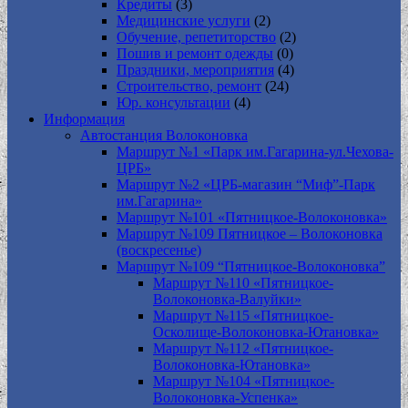
Кредиты
(3)
Медицинские услуги
(2)
Обучение, репетиторство
(2)
Пошив и ремонт одежды
(0)
Праздники, мероприятия
(4)
Строительство, ремонт
(24)
Юр. консультации
(4)
Информация
Автостанция Волоконовка
Маршрут №1 «Парк им.Гагарина-ул.Чехова-
ЦРБ»
Маршрут №2 «ЦРБ-магазин “Миф”-Парк
им.Гагарина»
Маршрут №101 «Пятницкое-Волоконовка»
Маршрут №109 Пятницкое – Волоконовка
(воскресенье)
Маршрут №109 “Пятницкое-Волоконовка”
Маршрут №110 «Пятницкое-
Волоконовка-Валуйки»
Маршрут №115 «Пятницкое-
Осколище-Волоконовка-Ютановка»
Маршрут №112 «Пятницкое-
Волоконовка-Ютановка»
Маршрут №104 «Пятницкое-
Волоконовка-Успенка»