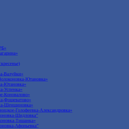
РБ»
агарина»
кресенье)
а-Валуйки»
Волоконовка-Ютановка»
ка-Ютановка»
а-Успенка»
е-Коновалово»
ка-Фощеватово»
ка-Шеншиновка»
ницкое-Голофеевка-Александровка»
оновка-Шидловка”
оновка-Тишанка»
оновка-Афоньевка”