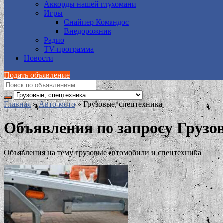
Аккорды нашей глухомани
Игры
Снайпер Командос
Внедорожник
Радио
TV-программа
Новости
Подать объявление
Главная
»
Авто-мото
»
Грузовые, спецтехника
Объявления по запросу Грузов
Объявления на тему грузовые автомобили и спецтехника