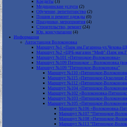
Кредиты
(3)
Медицинские услуги
(2)
Обучение, репетиторство
(2)
Пошив и ремонт одежды
(0)
Праздники, мероприятия
(4)
Строительство, ремонт
(24)
Юр. консультации
(4)
Информация
Автостанция Волоконовка
Маршрут №1 «Парк им.Гагарина-ул.Чехова-Ц
Маршрут №2 «ЦРБ-магазин “Миф”-Парк им.Г
Маршрут №101 «Пятницкое-Волоконовка»
Маршрут №109 Пятницкое – Волоконовка (вос
Маршрут №109 “Пятницкое-Волоконовка”
Маршрут №110 «Пятницкое-Волоконовк
Маршрут №115 «Пятницкое-Осколище-
Маршрут №112 «Пятницкое-Волоконов
Маршрут №104 «Пятницкое-Волоконовк
Маршрут №102 «Волоконовка-Пятницко
Маршрут №103 «Пятницкое-Волоконов
Маршрут №105 «Пятницкое-Волоконов
Маршрут №106 «Волоконовка-Пят
Маршрут №107 “Пятницкое-Волок
Маршрут №108 «Пятницкое-Волок
Маршрут №113 “Пятницкое-Волок