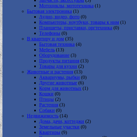
Запчасти, аксессуары
(5)
Мотоциклы, мототехника
(1)
Бытовая электроника
(1)
Аудио, видео, фото
(0)
Компьютеры, ноутбуки, товары к ним
(1)
Планшеты, приставки, оргтехника
(0)
Телефоны
(0)
В квартиру и дом
(35)
Бытовая техника
(4)
Мебель
(13)
Оборудование
(3)
Продукты питания
(13)
Товары для кухни
(2)
Животные и растения
(13)
Аквариумы, рыбки
(0)
Другие животные
(6)
Корм для животных
(1)
Кошки
(0)
Птицы
(2)
Растения
(3)
Собаки
(0)
Недвижимость
(14)
Дома, дачи, коттеджи
(2)
Земельные участки
(0)
Квартиры
(9)