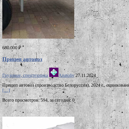
680.000 ₽
Прицеп автовоз
Грузовые, спецтехника
Anatoliy
27.11.2024
Прицеп автовоз (производство Белоруссия), 2024 г., oцинкoва
[…]
Всего просмотров: 594, за сегодня: 0