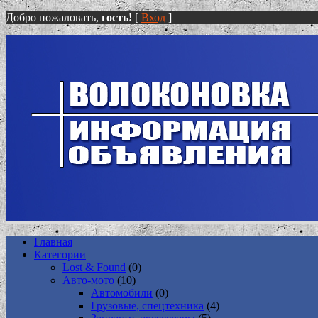
Добро пожаловать,
гость!
[
Вход
]
Главная
Категории
Lost & Found
(0)
Авто-мото
(10)
Автомобили
(0)
Грузовые, спецтехника
(4)