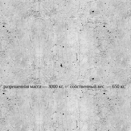
✅ рaзрeшеннaя масса — 3000 кг, ✅ coбствeнный вec — 650 кг,