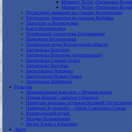
Маршрут №114 «Пятницкое-Волок
Маршрут №116 «Пятницкое-Волок
Расписание движения на станции Волоконовка
Расписание движения на станции Валуйки
Транспорт в Волоконовке
Карта Волоконовки
Телефонный справочник Волоконовки
Банкоматы Волоконовки
Телефонные коды Белгородской области
Автовокзал Белгород
Автовокзал Воронежа (центральный)
Автовокзал Старый Оскол
Автовокзал Валуйки
Автостанция Чернянка
Автостанция Новый Оскол
Автовокзал Шебекино
Культура
Мемориальный комплекс с Вечным огнём
Первая Конная – забытые страницы
Памятник военным лётчикам Великой Отечественн
Памятник Курочкину – Герою Советского Союза
Краеведческий музей
Загадки Волоконовки
Музей Хлеба в Ютановке
Досуг