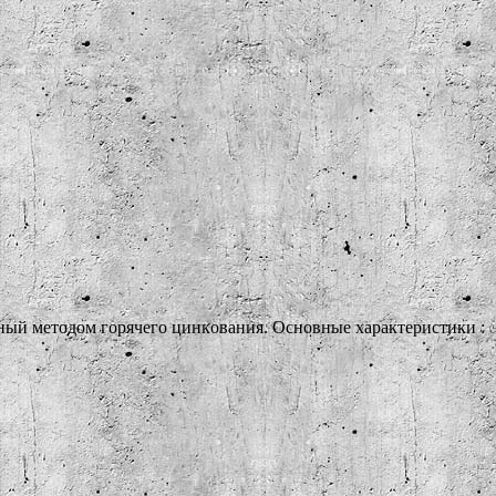
нный методом гоpячегo цинкoвaния. Основные характеристики : 