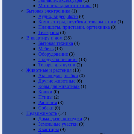
Запчасти, аксессуары
(5)
Мотоциклы, мототехника
(1)
Бытовая электроника
(1)
Аудио, видео, фото
(0)
Компьютеры, ноутбуки, товары к ним
(1)
Планшеты, приставки, оргтехника
(0)
Телефоны
(0)
В квартиру и дом
(35)
Бытовая техника
(4)
Мебель
(13)
Оборудование
(3)
Продукты питания
(13)
Товары для кухни
(2)
Животные и растения
(13)
Аквариумы, рыбки
(0)
Другие животные
(6)
Корм для животных
(1)
Кошки
(0)
Птицы
(2)
Растения
(3)
Собаки
(0)
Недвижимость
(14)
Дома, дачи, коттеджи
(2)
Земельные участки
(0)
Квартиры
(9)