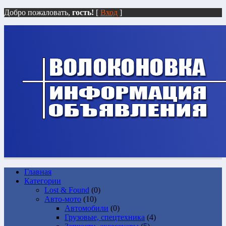
Добро пожаловать,
гость!
[
Вход
]
Главная
Категории
Lost & Found
(0)
Авто-мото
(10)
Автомобили
(0)
Грузовые, спецтехника
(4)