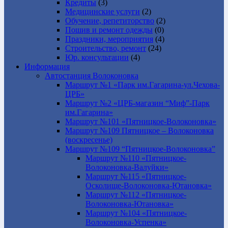
Кредиты
(3)
Медицинские услуги
(2)
Обучение, репетиторство
(2)
Пошив и ремонт одежды
(0)
Праздники, мероприятия
(4)
Строительство, ремонт
(24)
Юр. консультации
(4)
Информация
Автостанция Волоконовка
Маршрут №1 «Парк им.Гагарина-ул.Чехова-
ЦРБ»
Маршрут №2 «ЦРБ-магазин “Миф”-Парк
им.Гагарина»
Маршрут №101 «Пятницкое-Волоконовка»
Маршрут №109 Пятницкое – Волоконовка
(воскресенье)
Маршрут №109 “Пятницкое-Волоконовка”
Маршрут №110 «Пятницкое-
Волоконовка-Валуйки»
Маршрут №115 «Пятницкое-
Осколище-Волоконовка-Ютановка»
Маршрут №112 «Пятницкое-
Волоконовка-Ютановка»
Маршрут №104 «Пятницкое-
Волоконовка-Успенка»