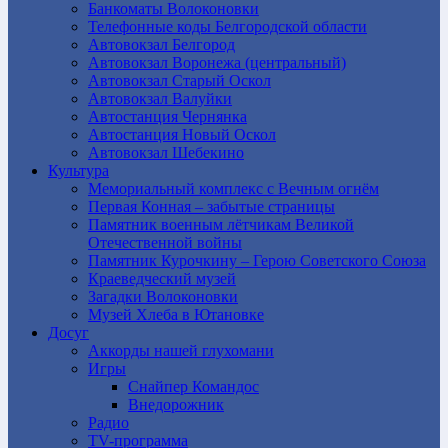
Банкоматы Волоконовки
Телефонные коды Белгородской области
Автовокзал Белгород
Автовокзал Воронежа (центральный)
Автовокзал Старый Оскол
Автовокзал Валуйки
Автостанция Чернянка
Автостанция Новый Оскол
Автовокзал Шебекино
Культура
Мемориальный комплекс с Вечным огнём
Первая Конная – забытые страницы
Памятник военным лётчикам Великой
Отечественной войны
Памятник Курочкину – Герою Советского Союза
Краеведческий музей
Загадки Волоконовки
Музей Хлеба в Ютановке
Досуг
Аккорды нашей глухомани
Игры
Снайпер Командос
Внедорожник
Радио
TV-программа