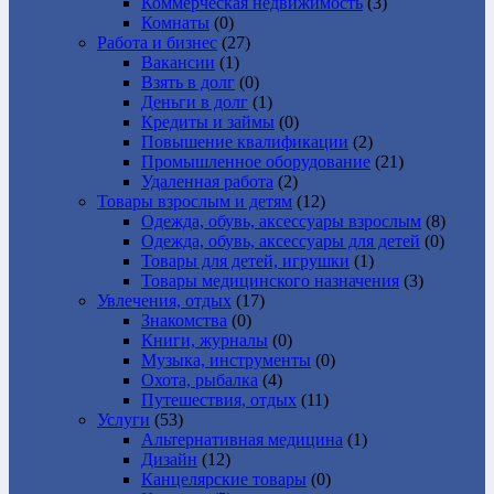
Коммерческая недвижимость
(3)
Комнаты
(0)
Работа и бизнес
(27)
Вакансии
(1)
Взять в долг
(0)
Деньги в долг
(1)
Кредиты и займы
(0)
Повышение квалификации
(2)
Промышленное оборудование
(21)
Удаленная работа
(2)
Товары взрослым и детям
(12)
Одежда, обувь, аксессуары взрослым
(8)
Одежда, обувь, аксессуары для детей
(0)
Товары для детей, игрушки
(1)
Товары медицинского назначения
(3)
Увлечения, отдых
(17)
Знакомства
(0)
Книги, журналы
(0)
Музыка, инструменты
(0)
Охота, рыбалка
(4)
Путешествия, отдых
(11)
Услуги
(53)
Альтернативная медицина
(1)
Дизайн
(12)
Канцелярские товары
(0)