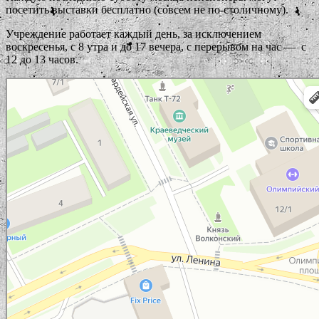
посетить выставки бесплатно (совсем не по-столичному).
Учреждение работает каждый день, за исключением
воскресенья, с 8 утра и до 17 вечера, с перерывом на час — с
12 до 13 часов.