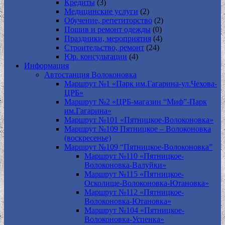
Кредиты
(3)
Медицинские услуги
(2)
Обучение, репетиторство
(2)
Пошив и ремонт одежды
(0)
Праздники, мероприятия
(4)
Строительство, ремонт
(24)
Юр. консультации
(4)
Информация
Автостанция Волоконовка
Маршрут №1 «Парк им.Гагарина-ул.Чехова-
ЦРБ»
Маршрут №2 «ЦРБ-магазин “Миф”-Парк
им.Гагарина»
Маршрут №101 «Пятницкое-Волоконовка»
Маршрут №109 Пятницкое – Волоконовка
(воскресенье)
Маршрут №109 “Пятницкое-Волоконовка”
Маршрут №110 «Пятницкое-
Волоконовка-Валуйки»
Маршрут №115 «Пятницкое-
Осколище-Волоконовка-Ютановка»
Маршрут №112 «Пятницкое-
Волоконовка-Ютановка»
Маршрут №104 «Пятницкое-
Волоконовка-Успенка»