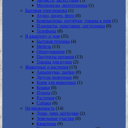
Запчасти, аксессуары
(5)
Мотоциклы, мототехника
(1)
Бытовая электроника
(1)
Аудио, видео, фото
(0)
Компьютеры, ноутбуки, товары к ним
(1)
Планшеты, приставки, оргтехника
(0)
Телефоны
(0)
В квартиру и дом
(35)
Бытовая техника
(4)
Мебель
(13)
Оборудование
(3)
Продукты питания
(13)
Товары для кухни
(2)
Животные и растения
(13)
Аквариумы, рыбки
(0)
Другие животные
(6)
Корм для животных
(1)
Кошки
(0)
Птицы
(2)
Растения
(3)
Собаки
(0)
Недвижимость
(14)
Дома, дачи, коттеджи
(2)
Земельные участки
(0)
Квартиры
(9)