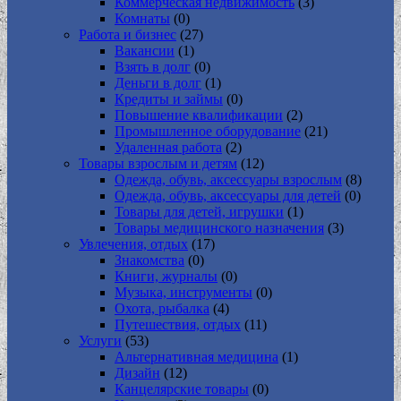
Коммерческая недвижимость
(3)
Комнаты
(0)
Работа и бизнес
(27)
Вакансии
(1)
Взять в долг
(0)
Деньги в долг
(1)
Кредиты и займы
(0)
Повышение квалификации
(2)
Промышленное оборудование
(21)
Удаленная работа
(2)
Товары взрослым и детям
(12)
Одежда, обувь, аксессуары взрослым
(8)
Одежда, обувь, аксессуары для детей
(0)
Товары для детей, игрушки
(1)
Товары медицинского назначения
(3)
Увлечения, отдых
(17)
Знакомства
(0)
Книги, журналы
(0)
Музыка, инструменты
(0)
Охота, рыбалка
(4)
Путешествия, отдых
(11)
Услуги
(53)
Альтернативная медицина
(1)
Дизайн
(12)
Канцелярские товары
(0)