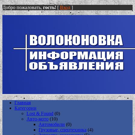
Добро пожаловать,
гость!
[
Вход
]
Главная
Категории
Lost & Found
(0)
Авто-мото
(10)
Автомобили
(0)
Грузовые, спецтехника
(4)