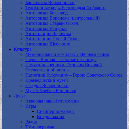
Банкоматы Волоконовки
Телефонные коды Белгородской области
Автовокзал Белгород
Автовокзал Воронежа (центральный)
Автовокзал Старый Оскол
Автовокзал Валуйки
Автостанция Чернянка
Автостанция Новый Оскол
Автовокзал Шебекино
Культура
Мемориальный комплекс с Вечным огнём
Первая Конная – забытые страницы
Памятник военным лётчикам Великой
Отечественной войны
Памятник Курочкину – Герою Советского Союза
Краеведческий музей
Загадки Волоконовки
Музей Хлеба в Ютановке
Досуг
Аккорды нашей глухомани
Игры
Снайпер Командос
Внедорожник
Радио
TV-программа