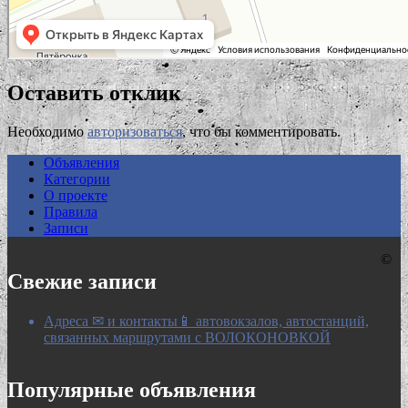
Оставить отклик
Необходимо
авторизоваться
, что бы комментировать.
Объявления
Категории
О проекте
Правила
Записи
©
Свежие записи
Адреса ✉ и контакты📱 автовокзалов, автостанций,
связанных маршрутами с ВОЛОКОНОВКОЙ
Популярные объявления