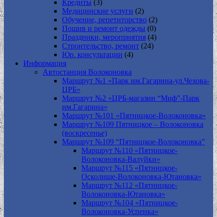
Кредиты
(3)
Медицинские услуги
(2)
Обучение, репетиторство
(2)
Пошив и ремонт одежды
(0)
Праздники, мероприятия
(4)
Строительство, ремонт
(24)
Юр. консультации
(4)
Информация
Автостанция Волоконовка
Маршрут №1 «Парк им.Гагарина-ул.Чехова-
ЦРБ»
Маршрут №2 «ЦРБ-магазин “Миф”-Парк
им.Гагарина»
Маршрут №101 «Пятницкое-Волоконовка»
Маршрут №109 Пятницкое – Волоконовка
(воскресенье)
Маршрут №109 “Пятницкое-Волоконовка”
Маршрут №110 «Пятницкое-
Волоконовка-Валуйки»
Маршрут №115 «Пятницкое-
Осколище-Волоконовка-Ютановка»
Маршрут №112 «Пятницкое-
Волоконовка-Ютановка»
Маршрут №104 «Пятницкое-
Волоконовка-Успенка»