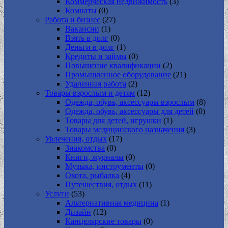
Коммерческая недвижимость
(3)
Комнаты
(0)
Работа и бизнес
(27)
Вакансии
(1)
Взять в долг
(0)
Деньги в долг
(1)
Кредиты и займы
(0)
Повышение квалификации
(2)
Промышленное оборудование
(21)
Удаленная работа
(2)
Товары взрослым и детям
(12)
Одежда, обувь, аксессуары взрослым
(8)
Одежда, обувь, аксессуары для детей
(0)
Товары для детей, игрушки
(1)
Товары медицинского назначения
(3)
Увлечения, отдых
(17)
Знакомства
(0)
Книги, журналы
(0)
Музыка, инструменты
(0)
Охота, рыбалка
(4)
Путешествия, отдых
(11)
Услуги
(53)
Альтернативная медицина
(1)
Дизайн
(12)
Канцелярские товары
(0)