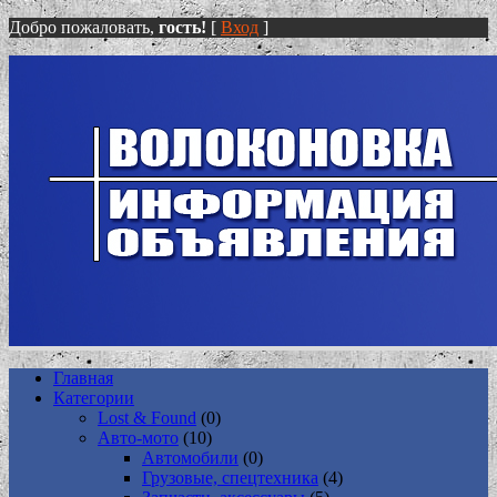
Добро пожаловать,
гость!
[
Вход
]
Главная
Категории
Lost & Found
(0)
Авто-мото
(10)
Автомобили
(0)
Грузовые, спецтехника
(4)