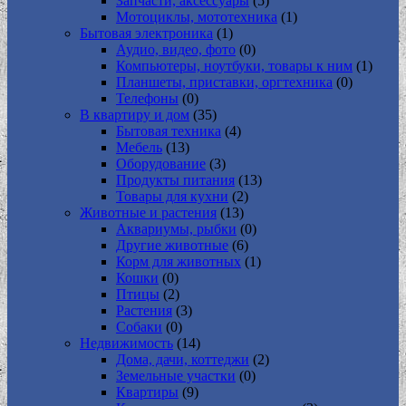
Запчасти, аксессуары
(5)
Мотоциклы, мототехника
(1)
Бытовая электроника
(1)
Аудио, видео, фото
(0)
Компьютеры, ноутбуки, товары к ним
(1)
Планшеты, приставки, оргтехника
(0)
Телефоны
(0)
В квартиру и дом
(35)
Бытовая техника
(4)
Мебель
(13)
Оборудование
(3)
Продукты питания
(13)
Товары для кухни
(2)
Животные и растения
(13)
Аквариумы, рыбки
(0)
Другие животные
(6)
Корм для животных
(1)
Кошки
(0)
Птицы
(2)
Растения
(3)
Собаки
(0)
Недвижимость
(14)
Дома, дачи, коттеджи
(2)
Земельные участки
(0)
Квартиры
(9)