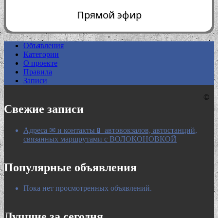
Прямой эфир
Объявления
Категории
0:00
О проекте
Правила
Записи
©
Свежие записи
Адреса ✉ и контакты📱 автовокзалов, автостанций,
связанных маршрутами с ВОЛОКОНОВКОЙ
Популярные объявления
Пока нет просмотренных объявлений.
Лучшие за сегодня