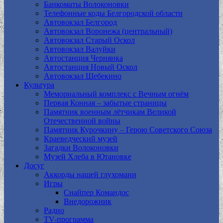
Банкоматы Волоконовки
Телефонные коды Белгородской области
Автовокзал Белгород
Автовокзал Воронежа (центральный)
Автовокзал Старый Оскол
Автовокзал Валуйки
Автостанция Чернянка
Автостанция Новый Оскол
Автовокзал Шебекино
Культура
Мемориальный комплекс с Вечным огнём
Первая Конная – забытые страницы
Памятник военным лётчикам Великой
Отечественной войны
Памятник Курочкину – Герою Советского Союза
Краеведческий музей
Загадки Волоконовки
Музей Хлеба в Ютановке
Досуг
Аккорды нашей глухомани
Игры
Снайпер Командос
Внедорожник
Радио
TV-программа