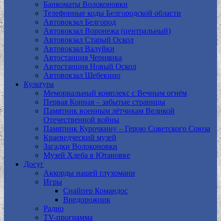
Банкоматы Волоконовки
Телефонные коды Белгородской области
Автовокзал Белгород
Автовокзал Воронежа (центральный)
Автовокзал Старый Оскол
Автовокзал Валуйки
Автостанция Чернянка
Автостанция Новый Оскол
Автовокзал Шебекино
Культура
Мемориальный комплекс с Вечным огнём
Первая Конная – забытые страницы
Памятник военным лётчикам Великой
Отечественной войны
Памятник Курочкину – Герою Советского Союза
Краеведческий музей
Загадки Волоконовки
Музей Хлеба в Ютановке
Досуг
Аккорды нашей глухомани
Игры
Снайпер Командос
Внедорожник
Радио
TV-программа