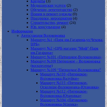
Кредиты
(3)
Медицинские услуги
(2)
Обучение, репетиторство
(2)
Пошив и ремонт одежды
(0)
Праздники, мероприятия
(4)
Строительство, ремонт
(24)
Юр. консультации
(4)
Информация
Автостанция Волоконовка
Маршрут №1 «Парк им.Гагарина-ул.Чехова-
ЦРБ»
Маршрут №2 «ЦРБ-магазин “Миф”-Парк
им.Гагарина»
Маршрут №101 «Пятницкое-Волоконовка»
Маршрут №109 Пятницкое – Волоконовка
(воскресенье)
Маршрут №109 “Пятницкое-Волоконовка”
Маршрут №110 «Пятницкое-
Волоконовка-Валуйки»
Маршрут №115 «Пятницкое-
Осколище-Волоконовка-Ютановка»
Маршрут №112 «Пятницкое-
Волоконовка-Ютановка»
Маршрут №104 «Пятницкое-
Волоконовка-Успенка»