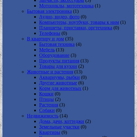
Запчасти, аксессуары
(5)
Мотоциклы, мототехника
(1)
Бытовая электроника
(1)
Аудио, видео, фото
(0)
Компьютеры, ноутбуки, товары к ним
(1)
Планшеты, приставки, оргтехника
(0)
Телефоны
(0)
В квартиру и дом
(35)
Бытовая техника
(4)
Мебель
(13)
Оборудование
(3)
Продукты питания
(13)
Товары для кухни
(2)
Животные и растения
(13)
Аквариумы, рыбки
(0)
Другие животные
(6)
Корм для животных
(1)
Кошки
(0)
Птицы
(2)
Растения
(3)
Собаки
(0)
Недвижимость
(14)
Дома, дачи, коттеджи
(2)
Земельные участки
(0)
Квартиры
(9)