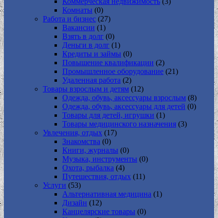
Коммерческая недвижимость
(3)
Комнаты
(0)
Работа и бизнес
(27)
Вакансии
(1)
Взять в долг
(0)
Деньги в долг
(1)
Кредиты и займы
(0)
Повышение квалификации
(2)
Промышленное оборудование
(21)
Удаленная работа
(2)
Товары взрослым и детям
(12)
Одежда, обувь, аксессуары взрослым
(8)
Одежда, обувь, аксессуары для детей
(0)
Товары для детей, игрушки
(1)
Товары медицинского назначения
(3)
Увлечения, отдых
(17)
Знакомства
(0)
Книги, журналы
(0)
Музыка, инструменты
(0)
Охота, рыбалка
(4)
Путешествия, отдых
(11)
Услуги
(53)
Альтернативная медицина
(1)
Дизайн
(12)
Канцелярские товары
(0)