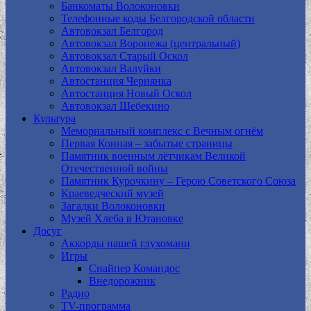
Банкоматы Волоконовки
Телефонные коды Белгородской области
Автовокзал Белгород
Автовокзал Воронежа (центральный)
Автовокзал Старый Оскол
Автовокзал Валуйки
Автостанция Чернянка
Автостанция Новый Оскол
Автовокзал Шебекино
Культура
Мемориальный комплекс с Вечным огнём
Первая Конная – забытые страницы
Памятник военным лётчикам Великой
Отечественной войны
Памятник Курочкину – Герою Советского Союза
Краеведческий музей
Загадки Волоконовки
Музей Хлеба в Ютановке
Досуг
Аккорды нашей глухомани
Игры
Снайпер Командос
Внедорожник
Радио
TV-программа