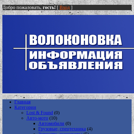
Добро пожаловать,
гость!
[
Вход
]
Главная
Категории
Lost & Found
(0)
Авто-мото
(10)
Автомобили
(0)
Грузовые, спецтехника
(4)