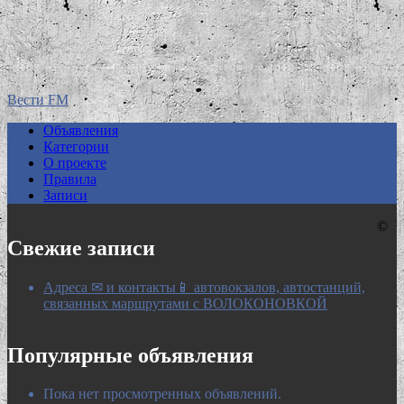
Вести FM
Объявления
Категории
О проекте
Правила
Записи
©
Свежие записи
Адреса ✉ и контакты📱 автовокзалов, автостанций,
связанных маршрутами с ВОЛОКОНОВКОЙ
Популярные объявления
Пока нет просмотренных объявлений.