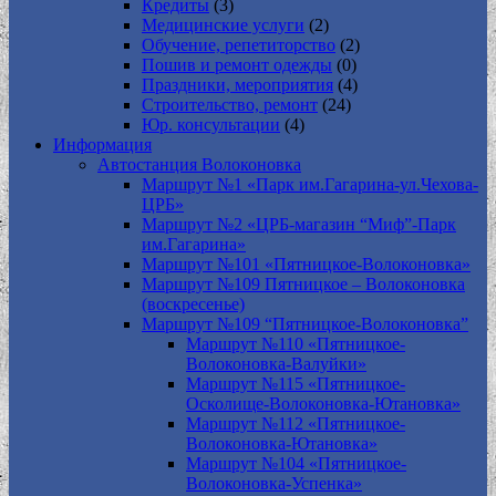
Кредиты
(3)
Медицинские услуги
(2)
Обучение, репетиторство
(2)
Пошив и ремонт одежды
(0)
Праздники, мероприятия
(4)
Строительство, ремонт
(24)
Юр. консультации
(4)
Информация
Автостанция Волоконовка
Маршрут №1 «Парк им.Гагарина-ул.Чехова-
ЦРБ»
Маршрут №2 «ЦРБ-магазин “Миф”-Парк
им.Гагарина»
Маршрут №101 «Пятницкое-Волоконовка»
Маршрут №109 Пятницкое – Волоконовка
(воскресенье)
Маршрут №109 “Пятницкое-Волоконовка”
Маршрут №110 «Пятницкое-
Волоконовка-Валуйки»
Маршрут №115 «Пятницкое-
Осколище-Волоконовка-Ютановка»
Маршрут №112 «Пятницкое-
Волоконовка-Ютановка»
Маршрут №104 «Пятницкое-
Волоконовка-Успенка»