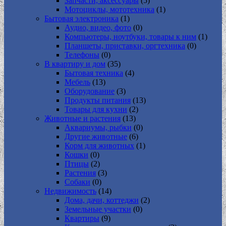
Запчасти, аксессуары
(5)
Мотоциклы, мототехника
(1)
Бытовая электроника
(1)
Аудио, видео, фото
(0)
Компьютеры, ноутбуки, товары к ним
(1)
Планшеты, приставки, оргтехника
(0)
Телефоны
(0)
В квартиру и дом
(35)
Бытовая техника
(4)
Мебель
(13)
Оборудование
(3)
Продукты питания
(13)
Товары для кухни
(2)
Животные и растения
(13)
Аквариумы, рыбки
(0)
Другие животные
(6)
Корм для животных
(1)
Кошки
(0)
Птицы
(2)
Растения
(3)
Собаки
(0)
Недвижимость
(14)
Дома, дачи, коттеджи
(2)
Земельные участки
(0)
Квартиры
(9)