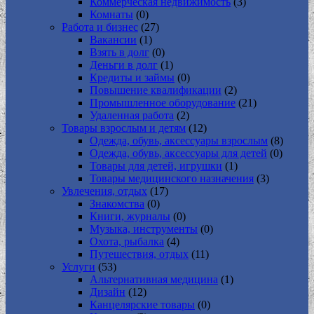
Коммерческая недвижимость
(3)
Комнаты
(0)
Работа и бизнес
(27)
Вакансии
(1)
Взять в долг
(0)
Деньги в долг
(1)
Кредиты и займы
(0)
Повышение квалификации
(2)
Промышленное оборудование
(21)
Удаленная работа
(2)
Товары взрослым и детям
(12)
Одежда, обувь, аксессуары взрослым
(8)
Одежда, обувь, аксессуары для детей
(0)
Товары для детей, игрушки
(1)
Товары медицинского назначения
(3)
Увлечения, отдых
(17)
Знакомства
(0)
Книги, журналы
(0)
Музыка, инструменты
(0)
Охота, рыбалка
(4)
Путешествия, отдых
(11)
Услуги
(53)
Альтернативная медицина
(1)
Дизайн
(12)
Канцелярские товары
(0)