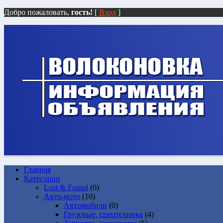
Добро пожаловать,
гость!
[
Вход
]
Главная
Категории
Lost & Found
(0)
Авто-мото
(10)
Автомобили
(0)
Грузовые, спецтехника
(4)