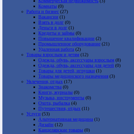
Коммерческая недвижимость
(3)
Комнаты
(0)
Работа и бизнес
(27)
Вакансии
(1)
Взять в долг
(0)
Деньги в долг
(1)
Кредиты и займы
(0)
Повышение квалификации
(2)
Промышленное оборудование
(21)
Удаленная работа
(2)
Товары взрослым и детям
(12)
Одежда, обувь, аксессуары взрослым
(8)
Одежда, обувь, аксессуары для детей
(0)
Товары для детей, игрушки
(1)
Товары медицинского назначения
(3)
Увлечения, отдых
(17)
Знакомства
(0)
Книги, журналы
(0)
Музыка, инструменты
(0)
Охота, рыбалка
(4)
Путешествия, отдых
(11)
Услуги
(53)
Альтернативная медицина
(1)
Дизайн
(12)
Канцелярские товары
(0)