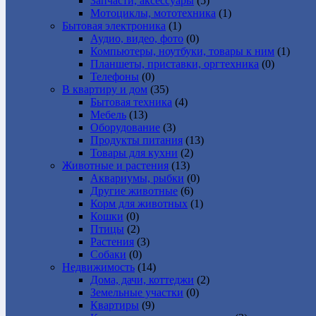
Запчасти, аксессуары
(5)
Мотоциклы, мототехника
(1)
Бытовая электроника
(1)
Аудио, видео, фото
(0)
Компьютеры, ноутбуки, товары к ним
(1)
Планшеты, приставки, оргтехника
(0)
Телефоны
(0)
В квартиру и дом
(35)
Бытовая техника
(4)
Мебель
(13)
Оборудование
(3)
Продукты питания
(13)
Товары для кухни
(2)
Животные и растения
(13)
Аквариумы, рыбки
(0)
Другие животные
(6)
Корм для животных
(1)
Кошки
(0)
Птицы
(2)
Растения
(3)
Собаки
(0)
Недвижимость
(14)
Дома, дачи, коттеджи
(2)
Земельные участки
(0)
Квартиры
(9)