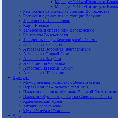
Маршрут №114 «Пятницкое-Волок
Маршрут №116 «Пятницкое-Волок
Расписание движения на станции Волоконовка
Расписание движения на станции Валуйки
Транспорт в Волоконовке
Карта Волоконовки
Телефонный справочник Волоконовки
Банкоматы Волоконовки
Телефонные коды Белгородской области
Автовокзал Белгород
Автовокзал Воронежа (центральный)
Автовокзал Старый Оскол
Автовокзал Валуйки
Автостанция Чернянка
Автостанция Новый Оскол
Автовокзал Шебекино
Культура
Мемориальный комплекс с Вечным огнём
Первая Конная – забытые страницы
Памятник военным лётчикам Великой Отечественн
Памятник Курочкину – Герою Советского Союза
Краеведческий музей
Загадки Волоконовки
Музей Хлеба в Ютановке
Досуг