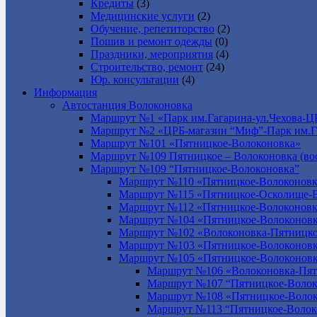
Кредиты
(3)
Медицинские услуги
(2)
Обучение, репетиторство
(2)
Пошив и ремонт одежды
(0)
Праздники, мероприятия
(4)
Строительство, ремонт
(24)
Юр. консультации
(4)
Информация
Автостанция Волоконовка
Маршрут №1 «Парк им.Гагарина-ул.Чехова-Ц
Маршрут №2 «ЦРБ-магазин “Миф”-Парк им.Г
Маршрут №101 «Пятницкое-Волоконовка»
Маршрут №109 Пятницкое – Волоконовка (вос
Маршрут №109 “Пятницкое-Волоконовка”
Маршрут №110 «Пятницкое-Волоконовк
Маршрут №115 «Пятницкое-Осколище-
Маршрут №112 «Пятницкое-Волоконов
Маршрут №104 «Пятницкое-Волоконовк
Маршрут №102 «Волоконовка-Пятницко
Маршрут №103 «Пятницкое-Волоконов
Маршрут №105 «Пятницкое-Волоконов
Маршрут №106 «Волоконовка-Пят
Маршрут №107 “Пятницкое-Волок
Маршрут №108 «Пятницкое-Волок
Маршрут №113 “Пятницкое-Волок