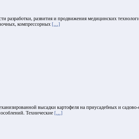
сти разработки, развития и продвижения медицинских технол
авочных, компрессорных
[…]
ханизированной высадки картофеля на приусадебных и садово-о
пособлений. Технические
[…]