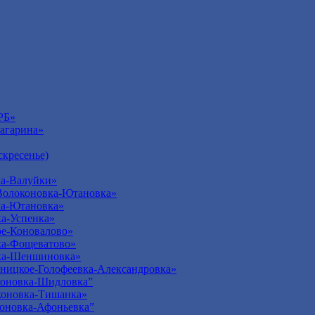
РБ»
агарина»
кресенье)
а-Валуйки»
Волоконовка-Ютановка»
ка-Ютановка»
а-Успенка»
е-Коновалово»
ка-Фощеватово»
ка-Шеншиновка»
ницкое-Голофеевка-Александровка»
оновка-Шидловка”
оновка-Тишанка»
оновка-Афоньевка”