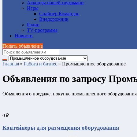
Аккорды нашей глухомани
Игры
Снайпер Командос
Внедорожник
Радио
TV-программа
Новости
Подать объявление
Главная
»
Работа и бизнес
»
Промышленное оборудование
Объявления по запросу Промы
Объявления о продаже, покупке промышленного оборудования
0 ₽
Контейнеры для размещения оборудования