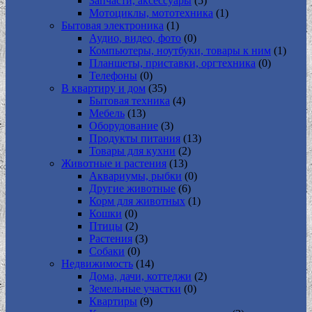
Запчасти, аксессуары
(5)
Мотоциклы, мототехника
(1)
Бытовая электроника
(1)
Аудио, видео, фото
(0)
Компьютеры, ноутбуки, товары к ним
(1)
Планшеты, приставки, оргтехника
(0)
Телефоны
(0)
В квартиру и дом
(35)
Бытовая техника
(4)
Мебель
(13)
Оборудование
(3)
Продукты питания
(13)
Товары для кухни
(2)
Животные и растения
(13)
Аквариумы, рыбки
(0)
Другие животные
(6)
Корм для животных
(1)
Кошки
(0)
Птицы
(2)
Растения
(3)
Собаки
(0)
Недвижимость
(14)
Дома, дачи, коттеджи
(2)
Земельные участки
(0)
Квартиры
(9)