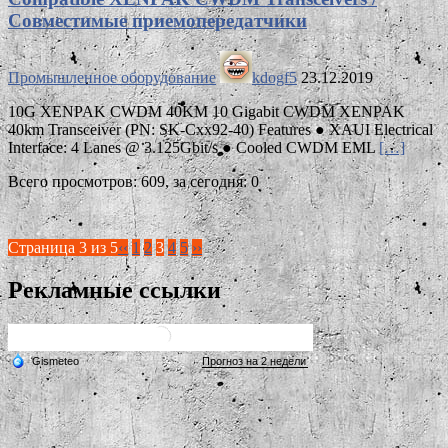
Совместимые приемопередатчики
Промышленное оборудование
kdogf5
23.12.2019
10G XENPAK CWDM 40KM 10 Gigabit CWDM XENPAK
40km Transceiver (PN: SK-Cxx92-40) Features ● XAUI Electrical
Interface: 4 Lanes @ 3.125Gbit/s ● Cooled CWDM EML
[…]
Всего просмотров: 609, за сегодня: 0
Страница 3 из 5
‹‹
1
2
3
4
5
››
Рекламные ссылки