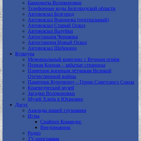
Банкоматы Волоконовки
Телефонные коды Белгородской области
Автовокзал Белгород
Автовокзал Воронежа (центральный)
Автовокзал Старый Оскол
Автовокзал Валуйки
Автостанция Чернянка
Автостанция Новый Оскол
Автовокзал Шебекино
Культура
Мемориальный комплекс с Вечным огнём
Первая Конная – забытые страницы
Памятник военным лётчикам Великой
Отечественной войны
Памятник Курочкину – Герою Советского Союза
Краеведческий музей
Загадки Волоконовки
Музей Хлеба в Ютановке
Досуг
Аккорды нашей глухомани
Игры
Снайпер Командос
Внедорожник
Радио
TV-программа