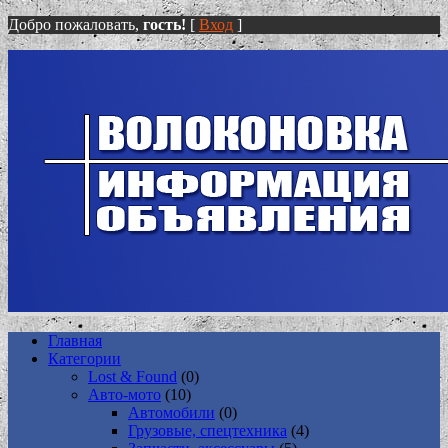
Добро пожаловать,
гость!
[
Вход
]
Главная
Категории
Lost & Found
(0)
Авто-мото
(10)
Автомобили
(0)
Грузовые, спецтехника
(4)