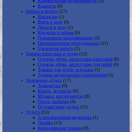
Коммерческая недвижимость
(3)
Комнаты
(0)
Работа и бизнес
(27)
Вакансии
(1)
Взять в долг
(0)
Деньги в долг
(1)
Кредиты и займы
(0)
Повышение квалификации
(2)
Промышленное оборудование
(21)
Удаленная работа
(2)
Товары взрослым и детям
(12)
Одежда, обувь, аксессуары взрослым
(8)
Одежда, обувь, аксессуары для детей
(0)
Товары для детей, игрушки
(1)
Товары медицинского назначения
(3)
Увлечения, отдых
(17)
Знакомства
(0)
Книги, журналы
(0)
Музыка, инструменты
(0)
Охота, рыбалка
(4)
Путешествия, отдых
(11)
Услуги
(53)
Альтернативная медицина
(1)
Дизайн
(12)
Канцелярские товары
(0)