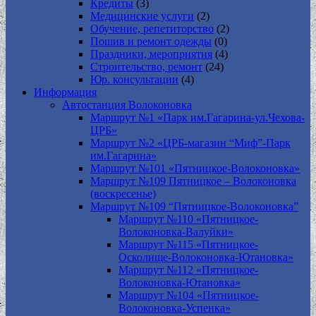
Кредиты
(3)
Медицинские услуги
(2)
Обучение, репетиторство
(2)
Пошив и ремонт одежды
(0)
Праздники, мероприятия
(4)
Строительство, ремонт
(24)
Юр. консультации
(4)
Информация
Автостанция Волоконовка
Маршрут №1 «Парк им.Гагарина-ул.Чехова-
ЦРБ»
Маршрут №2 «ЦРБ-магазин “Миф”-Парк
им.Гагарина»
Маршрут №101 «Пятницкое-Волоконовка»
Маршрут №109 Пятницкое – Волоконовка
(воскресенье)
Маршрут №109 “Пятницкое-Волоконовка”
Маршрут №110 «Пятницкое-
Волоконовка-Валуйки»
Маршрут №115 «Пятницкое-
Осколище-Волоконовка-Ютановка»
Маршрут №112 «Пятницкое-
Волоконовка-Ютановка»
Маршрут №104 «Пятницкое-
Волоконовка-Успенка»