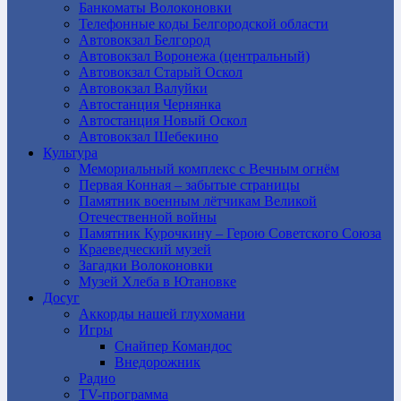
Банкоматы Волоконовки
Телефонные коды Белгородской области
Автовокзал Белгород
Автовокзал Воронежа (центральный)
Автовокзал Старый Оскол
Автовокзал Валуйки
Автостанция Чернянка
Автостанция Новый Оскол
Автовокзал Шебекино
Культура
Мемориальный комплекс с Вечным огнём
Первая Конная – забытые страницы
Памятник военным лётчикам Великой
Отечественной войны
Памятник Курочкину – Герою Советского Союза
Краеведческий музей
Загадки Волоконовки
Музей Хлеба в Ютановке
Досуг
Аккорды нашей глухомани
Игры
Снайпер Командос
Внедорожник
Радио
TV-программа