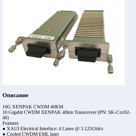
Описание
10G XENPAK CWDM 40KM
10 Gigabit CWDM XENPAK 40km Transceiver (PN: SK-Cxx92-
40)
Features
● XAUI Electrical Interface: 4 Lanes @ 3.125Gbit/s
● Cooled CWDM EML laser