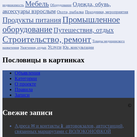
Мебель
Одежда, обувь,
недвижимость
Оборудование
аксессуары взрослым
Охота, рыбалка
Праздники, мероприятия
Промышленное
Продукты питания
оборудование
Путешествия, отдых
Строительство, ремонт
Товары медицинского
Услуги
Юр. консультации
назначения
Увлечения, отдых
Пословицы в картинках
Объявления
Категории
О проекте
Правила
Записи
©
Свежие записи
Адреса ✉ и контакты📱 автовокзалов, автостанций,
связанных маршрутами с ВОЛОКОНОВКОЙ