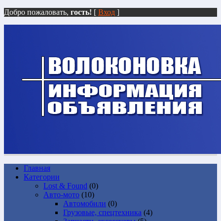
Добро пожаловать,
гость!
[
Вход
]
Главная
Категории
Lost & Found
(0)
Авто-мото
(10)
Автомобили
(0)
Грузовые, спецтехника
(4)