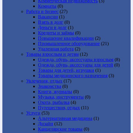
Коммерческая недвижимость
(3)
Комнаты
(0)
Работа и бизнес
(27)
Вакансии
(1)
Взять в долг
(0)
Деньги в долг
(1)
Кредиты и займы
(0)
Повышение квалификации
(2)
Промышленное оборудование
(21)
Удаленная работа
(2)
Товары взрослым и детям
(12)
Одежда, обувь, аксессуары взрослым
(8)
Одежда, обувь, аксессуары для детей
(0)
Товары для детей, игрушки
(1)
Товары медицинского назначения
(3)
Увлечения, отдых
(17)
Знакомства
(0)
Книги, журналы
(0)
Музыка, инструменты
(0)
Охота, рыбалка
(4)
Путешествия, отдых
(11)
Услуги
(53)
Альтернативная медицина
(1)
Дизайн
(12)
Канцелярские товары
(0)