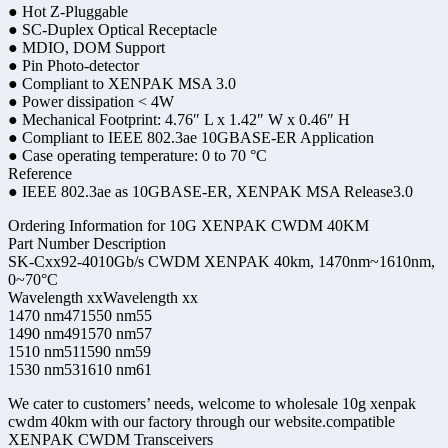
● Hot Z-Pluggable
● SC-Duplex Optical Receptacle
● MDIO, DOM Support
● Pin Photo-detector
● Compliant to XENPAK MSA 3.0
● Power dissipation < 4W
● Mechanical Footprint: 4.76″ L x 1.42″ W x 0.46″ H
● Compliant to IEEE 802.3ae 10GBASE-ER Application
● Case operating temperature: 0 to 70 °C
Reference
● IEEE 802.3ae as 10GBASE-ER, XENPAK MSA Release3.0
Ordering Information for 10G XENPAK CWDM 40KM
Part Number Description
SK-Cxx92-4010Gb/s CWDM XENPAK 40km, 1470nm~1610nm,
0~70°C
Wavelength xxWavelength xx
1470 nm471550 nm55
1490 nm491570 nm57
1510 nm511590 nm59
1530 nm531610 nm61
We cater to customers’ needs, welcome to wholesale 10g xenpak
cwdm 40km with our factory through our website.compatible
XENPAK CWDM Transceivers