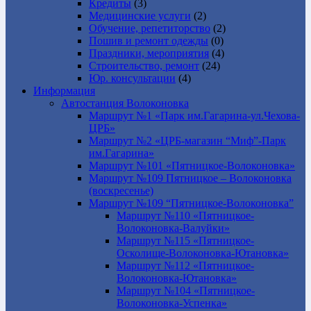
Кредиты
(3)
Медицинские услуги
(2)
Обучение, репетиторство
(2)
Пошив и ремонт одежды
(0)
Праздники, мероприятия
(4)
Строительство, ремонт
(24)
Юр. консультации
(4)
Информация
Автостанция Волоконовка
Маршрут №1 «Парк им.Гагарина-ул.Чехова-
ЦРБ»
Маршрут №2 «ЦРБ-магазин “Миф”-Парк
им.Гагарина»
Маршрут №101 «Пятницкое-Волоконовка»
Маршрут №109 Пятницкое – Волоконовка
(воскресенье)
Маршрут №109 “Пятницкое-Волоконовка”
Маршрут №110 «Пятницкое-
Волоконовка-Валуйки»
Маршрут №115 «Пятницкое-
Осколище-Волоконовка-Ютановка»
Маршрут №112 «Пятницкое-
Волоконовка-Ютановка»
Маршрут №104 «Пятницкое-
Волоконовка-Успенка»