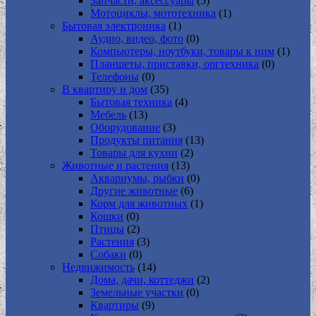
Запчасти, аксессуары
(5)
Мотоциклы, мототехника
(1)
Бытовая электроника
(1)
Аудио, видео, фото
(0)
Компьютеры, ноутбуки, товары к ним
(1)
Планшеты, приставки, оргтехника
(0)
Телефоны
(0)
В квартиру и дом
(35)
Бытовая техника
(4)
Мебель
(13)
Оборудование
(3)
Продукты питания
(13)
Товары для кухни
(2)
Животные и растения
(13)
Аквариумы, рыбки
(0)
Другие животные
(6)
Корм для животных
(1)
Кошки
(0)
Птицы
(2)
Растения
(3)
Собаки
(0)
Недвижимость
(14)
Дома, дачи, коттеджи
(2)
Земельные участки
(0)
Квартиры
(9)