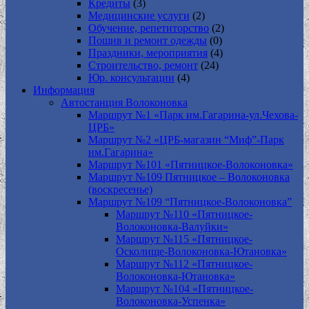
Кредиты
(3)
Медицинские услуги
(2)
Обучение, репетиторство
(2)
Пошив и ремонт одежды
(0)
Праздники, мероприятия
(4)
Строительство, ремонт
(24)
Юр. консультации
(4)
Информация
Автостанция Волоконовка
Маршрут №1 «Парк им.Гагарина-ул.Чехова-
ЦРБ»
Маршрут №2 «ЦРБ-магазин “Миф”-Парк
им.Гагарина»
Маршрут №101 «Пятницкое-Волоконовка»
Маршрут №109 Пятницкое – Волоконовка
(воскресенье)
Маршрут №109 “Пятницкое-Волоконовка”
Маршрут №110 «Пятницкое-
Волоконовка-Валуйки»
Маршрут №115 «Пятницкое-
Осколище-Волоконовка-Ютановка»
Маршрут №112 «Пятницкое-
Волоконовка-Ютановка»
Маршрут №104 «Пятницкое-
Волоконовка-Успенка»