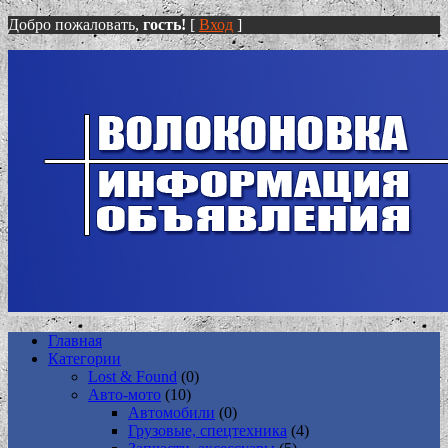
Добро пожаловать,
гость!
[
Вход
]
Главная
Категории
Lost & Found
(0)
Авто-мото
(10)
Автомобили
(0)
Грузовые, спецтехника
(4)