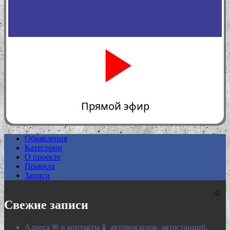
Прямой эфир
Объявления
Категории
0:00
О проекте
Правила
Записи
©
Свежие записи
Адреса ✉ и контакты📱 автовокзалов, автостанций,