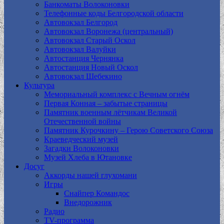
Банкоматы Волоконовки
Телефонные коды Белгородской области
Автовокзал Белгород
Автовокзал Воронежа (центральный)
Автовокзал Старый Оскол
Автовокзал Валуйки
Автостанция Чернянка
Автостанция Новый Оскол
Автовокзал Шебекино
Культура
Мемориальный комплекс с Вечным огнём
Первая Конная – забытые страницы
Памятник военным лётчикам Великой
Отечественной войны
Памятник Курочкину – Герою Советского Союза
Краеведческий музей
Загадки Волоконовки
Музей Хлеба в Ютановке
Досуг
Аккорды нашей глухомани
Игры
Снайпер Командос
Внедорожник
Радио
TV-программа