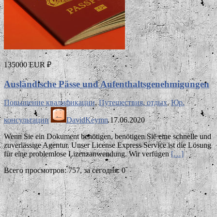
135000 EUR ₽
Ausländische Pässe und Aufenthaltsgenehmigungen
Повышение квалификации
,
Путешествия, отдых
,
Юр.
консультации
DavidKeymn
17.06.2020
Wenn Sie ein Dokument benötigen, benötigen Sie eine schnelle und
zuverlässige Agentur. Unser License Express Service ist die Lösung
für eine problemlose Lizenzanwendung. Wir verfügen
[…]
Всего просмотров: 757, за сегодня: 0