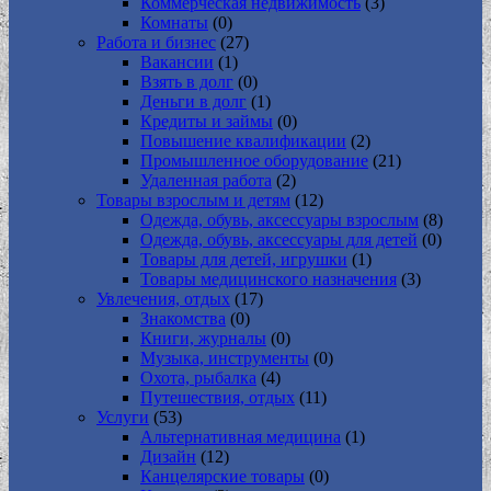
Коммерческая недвижимость
(3)
Комнаты
(0)
Работа и бизнес
(27)
Вакансии
(1)
Взять в долг
(0)
Деньги в долг
(1)
Кредиты и займы
(0)
Повышение квалификации
(2)
Промышленное оборудование
(21)
Удаленная работа
(2)
Товары взрослым и детям
(12)
Одежда, обувь, аксессуары взрослым
(8)
Одежда, обувь, аксессуары для детей
(0)
Товары для детей, игрушки
(1)
Товары медицинского назначения
(3)
Увлечения, отдых
(17)
Знакомства
(0)
Книги, журналы
(0)
Музыка, инструменты
(0)
Охота, рыбалка
(4)
Путешествия, отдых
(11)
Услуги
(53)
Альтернативная медицина
(1)
Дизайн
(12)
Канцелярские товары
(0)