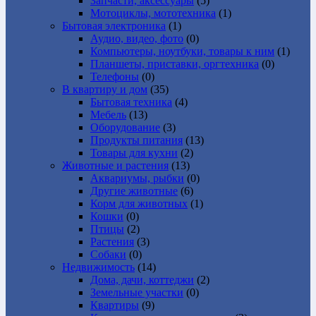
Запчасти, аксессуары
(5)
Мотоциклы, мототехника
(1)
Бытовая электроника
(1)
Аудио, видео, фото
(0)
Компьютеры, ноутбуки, товары к ним
(1)
Планшеты, приставки, оргтехника
(0)
Телефоны
(0)
В квартиру и дом
(35)
Бытовая техника
(4)
Мебель
(13)
Оборудование
(3)
Продукты питания
(13)
Товары для кухни
(2)
Животные и растения
(13)
Аквариумы, рыбки
(0)
Другие животные
(6)
Корм для животных
(1)
Кошки
(0)
Птицы
(2)
Растения
(3)
Собаки
(0)
Недвижимость
(14)
Дома, дачи, коттеджи
(2)
Земельные участки
(0)
Квартиры
(9)