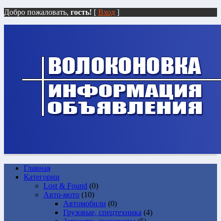
Добро пожаловать,
гость!
[
Вход
]
Главная
Категории
Lost & Found
(0)
Авто-мото
(10)
Автомобили
(0)
Грузовые, спецтехника
(4)