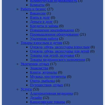
Коммерческая недвижимость
(3)
Комнаты
(0)
Работа и бизнес
(27)
Вакансии
(1)
Взять в долг
(0)
Деньги в долг
(1)
Кредиты и займы
(0)
Повышение квалификации
(2)
Промышленное оборудование
(21)
Удаленная работа
(2)
Товары взрослым и детям
(12)
Одежда, обувь, аксессуары взрослым
(8)
Одежда, обувь, аксессуары для детей
(0)
Товары для детей, игрушки
(1)
Товары медицинского назначения
(3)
Увлечения, отдых
(17)
Знакомства
(0)
Книги, журналы
(0)
Музыка, инструменты
(0)
Охота, рыбалка
(4)
Путешествия, отдых
(11)
Услуги
(53)
Альтернативная медицина
(1)
Дизайн
(12)
Канцелярские товары
(0)