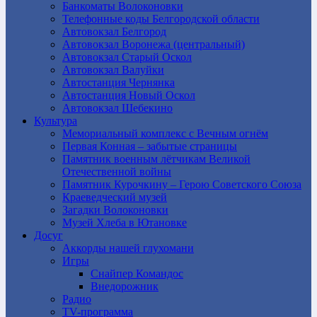
Банкоматы Волоконовки
Телефонные коды Белгородской области
Автовокзал Белгород
Автовокзал Воронежа (центральный)
Автовокзал Старый Оскол
Автовокзал Валуйки
Автостанция Чернянка
Автостанция Новый Оскол
Автовокзал Шебекино
Культура
Мемориальный комплекс с Вечным огнём
Первая Конная – забытые страницы
Памятник военным лётчикам Великой
Отечественной войны
Памятник Курочкину – Герою Советского Союза
Краеведческий музей
Загадки Волоконовки
Музей Хлеба в Ютановке
Досуг
Аккорды нашей глухомани
Игры
Снайпер Командос
Внедорожник
Радио
TV-программа