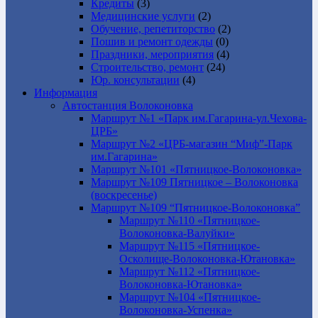
Кредиты
(3)
Медицинские услуги
(2)
Обучение, репетиторство
(2)
Пошив и ремонт одежды
(0)
Праздники, мероприятия
(4)
Строительство, ремонт
(24)
Юр. консультации
(4)
Информация
Автостанция Волоконовка
Маршрут №1 «Парк им.Гагарина-ул.Чехова-
ЦРБ»
Маршрут №2 «ЦРБ-магазин “Миф”-Парк
им.Гагарина»
Маршрут №101 «Пятницкое-Волоконовка»
Маршрут №109 Пятницкое – Волоконовка
(воскресенье)
Маршрут №109 “Пятницкое-Волоконовка”
Маршрут №110 «Пятницкое-
Волоконовка-Валуйки»
Маршрут №115 «Пятницкое-
Осколище-Волоконовка-Ютановка»
Маршрут №112 «Пятницкое-
Волоконовка-Ютановка»
Маршрут №104 «Пятницкое-
Волоконовка-Успенка»