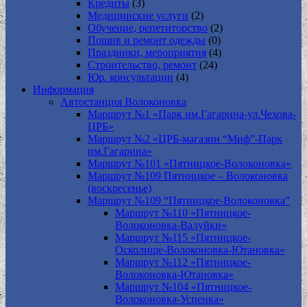
Кредиты
(3)
Медицинские услуги
(2)
Обучение, репетиторство
(2)
Пошив и ремонт одежды
(0)
Праздники, мероприятия
(4)
Строительство, ремонт
(24)
Юр. консультации
(4)
Информация
Автостанция Волоконовка
Маршрут №1 «Парк им.Гагарина-ул.Чехова-
ЦРБ»
Маршрут №2 «ЦРБ-магазин “Миф”-Парк
им.Гагарина»
Маршрут №101 «Пятницкое-Волоконовка»
Маршрут №109 Пятницкое – Волоконовка
(воскресенье)
Маршрут №109 “Пятницкое-Волоконовка”
Маршрут №110 «Пятницкое-
Волоконовка-Валуйки»
Маршрут №115 «Пятницкое-
Осколище-Волоконовка-Ютановка»
Маршрут №112 «Пятницкое-
Волоконовка-Ютановка»
Маршрут №104 «Пятницкое-
Волоконовка-Успенка»