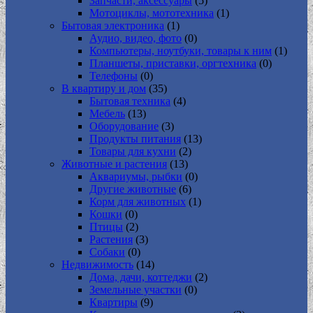
Запчасти, аксессуары
(5)
Мотоциклы, мототехника
(1)
Бытовая электроника
(1)
Аудио, видео, фото
(0)
Компьютеры, ноутбуки, товары к ним
(1)
Планшеты, приставки, оргтехника
(0)
Телефоны
(0)
В квартиру и дом
(35)
Бытовая техника
(4)
Мебель
(13)
Оборудование
(3)
Продукты питания
(13)
Товары для кухни
(2)
Животные и растения
(13)
Аквариумы, рыбки
(0)
Другие животные
(6)
Корм для животных
(1)
Кошки
(0)
Птицы
(2)
Растения
(3)
Собаки
(0)
Недвижимость
(14)
Дома, дачи, коттеджи
(2)
Земельные участки
(0)
Квартиры
(9)