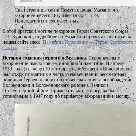
Скан страницы сайта Память народа. Указано, что
захоронено всего 181, известных — 179.
Приводится список известных.
В этой братской могиле похоронен Герой Советского Союза
Т.П. Курочкин, подробнее о нём можно прочитать в статье на
нашем сайте здесь:
Памятник Курочкину — Герою Советского
Союза.
История создания первого памятника.
Первоначально
захоронение имело совсем иной вид и памятник. В апреле
1953 года (т.е. через 10 лет после освобождения Волоконовки)
был открыт памятник в честь увековечивания бессмертных
подвигов Героев, павших на полях сражения за освобождение
Волоконовки и Волоконовского района в Великой
Отечественной войне. Примечательно, что ограда была
установлена в 1947 году по периметру захоронений и могил.