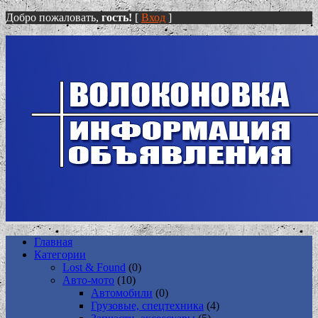
Добро пожаловать,
гость!
[
Вход
]
Главная
Категории
Lost & Found
(0)
Авто-мото
(10)
Автомобили
(0)
Грузовые, спецтехника
(4)