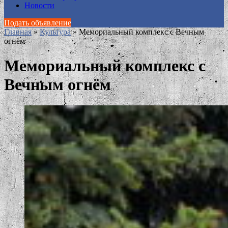
Новости
Подать объявление
Главная
»
Культура
»
Мемориальный комплекс с Вечным
огнём
Мемориальный комплекс с
Вечным огнём