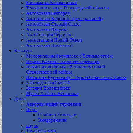
Банкоматы Волоконовки
Телефонные коды Белгородской области
Автовокзал Белгород
Автовокзал Воронежа (центральный)
Автовокзал Старый Оскол
Автовокзал Валуйки
Автостанция Чернянка
Автостанция Новый Оскол
Автовокзал Шебекино
Культура
Мемориальный комплекс с Вечным огнём
Первая Конная – забытые страницы
Памятник военным лётчикам Великой
Отечественной войны
Памятник Курочкину – Герою Советского Союза
Краеведческий музей
Загадки Волоконовки
Музей Хлеба в Ютановке
Досуг
Аккорды нашей глухомани
Игры
Снайпер Командос
Внедорожник
Радио
TV-программа