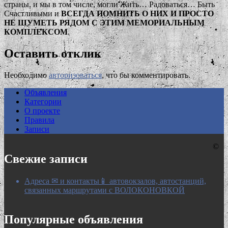
страны, и мы в том числе, могли Жить… Радоваться… Быть
Счастливыми и
ВСЕГДА ПОМНИТЬ О НИХ И ПРОСТО
НЕ ШУМЕТЬ РЯДОМ С ЭТИМ МЕМОРИАЛЬНЫМ
КОМПЛЕКСОМ
.
Оставить отклик
Необходимо
авторизоваться
, что бы комментировать.
Объявления
Категории
О проекте
Правила
Записи
©
Свежие записи
Адреса ✉ и контакты📱 автовокзалов, автостанций,
связанных маршрутами с ВОЛОКОНОВКОЙ
Популярные объявления