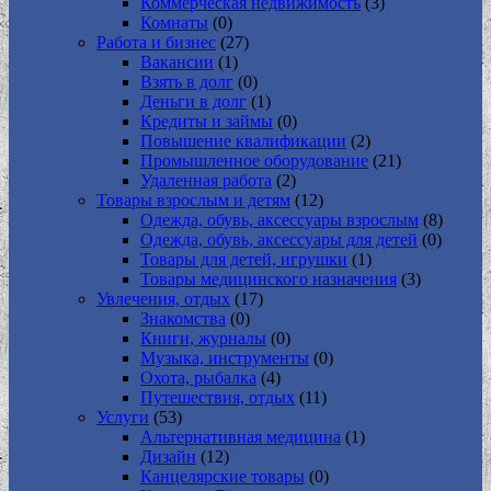
Коммерческая недвижимость
(3)
Комнаты
(0)
Работа и бизнес
(27)
Вакансии
(1)
Взять в долг
(0)
Деньги в долг
(1)
Кредиты и займы
(0)
Повышение квалификации
(2)
Промышленное оборудование
(21)
Удаленная работа
(2)
Товары взрослым и детям
(12)
Одежда, обувь, аксессуары взрослым
(8)
Одежда, обувь, аксессуары для детей
(0)
Товары для детей, игрушки
(1)
Товары медицинского назначения
(3)
Увлечения, отдых
(17)
Знакомства
(0)
Книги, журналы
(0)
Музыка, инструменты
(0)
Охота, рыбалка
(4)
Путешествия, отдых
(11)
Услуги
(53)
Альтернативная медицина
(1)
Дизайн
(12)
Канцелярские товары
(0)