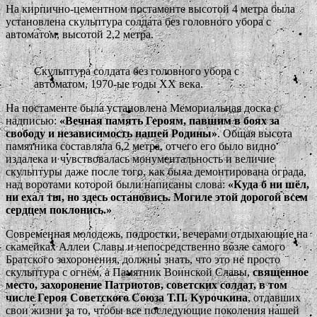
На кирпично-цементном постаменте высотой 4 метра была
установлена скульптура солдата без головного убора с
автоматом, высотой 2,2 метра.
Скульптура солдата без головного убора с
автоматом, 1970-ые годы XX века.
На постаменте была установлена Мемориальная доска с
надписью:
«Вечная память Героям, павшим в боях за
свободу и независимость нашей Родины»
. Общая высота
памятника составляла 6,2 метра, отчего его было видно
издалека и чувствовалась монументальность и величие
скульптуры даже после того, как была демонтирована ограда,
над воротами которой были написаны слова:
«Куда б ни шёл,
ни ехал ты, но здесь остановись. Могиле этой дорогой всем
сердцем поклонись.»
Современная молодежь, подростки, вечерами отдыхающие на
скамейках Аллеи Славы и непосредственно возле самого
Братского захоронения, должны знать, что это не просто
скульптура с огнём, а Памятник Воинской Славы,
священное
место, захоронение Патриотов, советских солдат, в том
числе Героя Советского Союза Т.П. Курочкина
, отдавших
свои жизни за то, чтобы все последующие поколения нашей