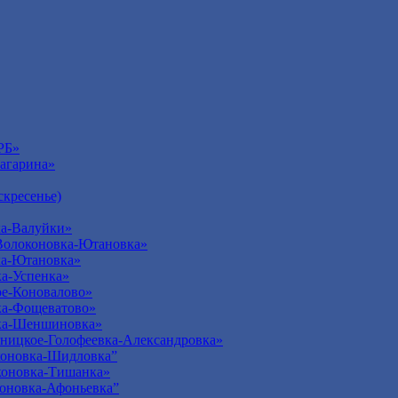
РБ»
агарина»
кресенье)
а-Валуйки»
Волоконовка-Ютановка»
ка-Ютановка»
а-Успенка»
е-Коновалово»
ка-Фощеватово»
ка-Шеншиновка»
ницкое-Голофеевка-Александровка»
оновка-Шидловка”
оновка-Тишанка»
оновка-Афоньевка”