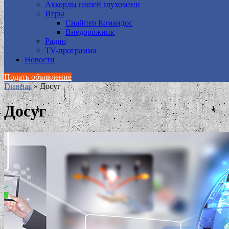
Аккорды нашей глухомани
Игры
Снайпер Командос
Внедорожник
Радио
TV-программа
Новости
Подать объявление
Главная
»
Досуг
Досуг