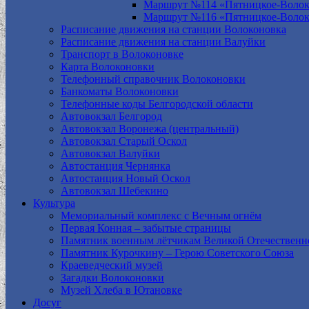
Маршрут №114 «Пятницкое-Волок
Маршрут №116 «Пятницкое-Волок
Расписание движения на станции Волоконовка
Расписание движения на станции Валуйки
Транспорт в Волоконовке
Карта Волоконовки
Телефонный справочник Волоконовки
Банкоматы Волоконовки
Телефонные коды Белгородской области
Автовокзал Белгород
Автовокзал Воронежа (центральный)
Автовокзал Старый Оскол
Автовокзал Валуйки
Автостанция Чернянка
Автостанция Новый Оскол
Автовокзал Шебекино
Культура
Мемориальный комплекс с Вечным огнём
Первая Конная – забытые страницы
Памятник военным лётчикам Великой Отечественн
Памятник Курочкину – Герою Советского Союза
Краеведческий музей
Загадки Волоконовки
Музей Хлеба в Ютановке
Досуг