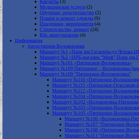
Кредиты
(3)
Медицинские услуги
(2)
Обучение, репетиторство
(2)
Пошив и ремонт одежды
(0)
Праздники, мероприятия
(4)
Строительство, ремонт
(24)
Юр. консультации
(4)
Информация
Автостанция Волоконовка
Маршрут №1 «Парк им.Гагарина-ул.Чехова-Ц
Маршрут №2 «ЦРБ-магазин “Миф”-Парк им.Г
Маршрут №101 «Пятницкое-Волоконовка»
Маршрут №109 Пятницкое – Волоконовка (вос
Маршрут №109 “Пятницкое-Волоконовка”
Маршрут №110 «Пятницкое-Волоконовк
Маршрут №115 «Пятницкое-Осколище-
Маршрут №112 «Пятницкое-Волоконов
Маршрут №104 «Пятницкое-Волоконовк
Маршрут №102 «Волоконовка-Пятницко
Маршрут №103 «Пятницкое-Волоконов
Маршрут №105 «Пятницкое-Волоконов
Маршрут №106 «Волоконовка-Пят
Маршрут №107 “Пятницкое-Волок
Маршрут №108 «Пятницкое-Волок
Маршрут №113 “Пятницкое-Волок