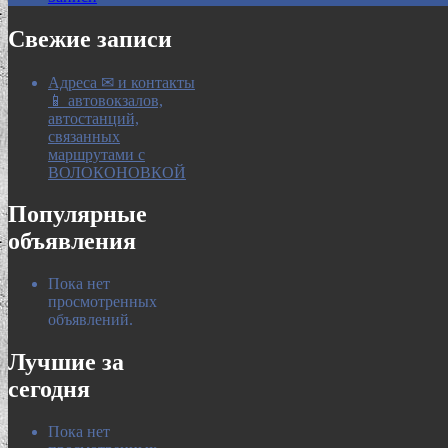
Свежие записи
Адреса ✉ и контакты
📱 автовокзалов,
автостанций,
связанных
маршрутами с
ВОЛОКОНОВКОЙ
Популярные
объявления
Пока нет
просмотренных
объявлений.
Лучшие за
сегодня
Пока нет