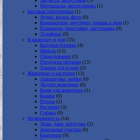
Запчасти, аксессуары
(5)
Мотоциклы, мототехника
(1)
Бытовая электроника
(1)
Аудио, видео, фото
(0)
Компьютеры, ноутбуки, товары к ним
(1)
Планшеты, приставки, оргтехника
(0)
Телефоны
(0)
В квартиру и дом
(35)
Бытовая техника
(4)
Мебель
(13)
Оборудование
(3)
Продукты питания
(13)
Товары для кухни
(2)
Животные и растения
(13)
Аквариумы, рыбки
(0)
Другие животные
(6)
Корм для животных
(1)
Кошки
(0)
Птицы
(2)
Растения
(3)
Собаки
(0)
Недвижимость
(14)
Дома, дачи, коттеджи
(2)
Земельные участки
(0)
Квартиры
(9)