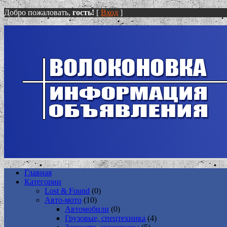
Добро пожаловать,
гость!
[
Вход
]
Главная
Категории
Lost & Found
(0)
Авто-мото
(10)
Автомобили
(0)
Грузовые, спецтехника
(4)