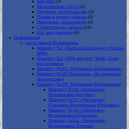
Кредиты
(3)
Медицинские услуги
(2)
Обучение, репетиторство
(2)
Пошив и ремонт одежды
(0)
Праздники, мероприятия
(4)
Строительство, ремонт
(24)
Юр. консультации
(4)
Информация
Автостанция Волоконовка
Маршрут №1 «Парк им.Гагарина-ул.Чехова-
ЦРБ»
Маршрут №2 «ЦРБ-магазин “Миф”-Парк
им.Гагарина»
Маршрут №101 «Пятницкое-Волоконовка»
Маршрут №109 Пятницкое – Волоконовка
(воскресенье)
Маршрут №109 “Пятницкое-Волоконовка”
Маршрут №110 «Пятницкое-
Волоконовка-Валуйки»
Маршрут №115 «Пятницкое-
Осколище-Волоконовка-Ютановка»
Маршрут №112 «Пятницкое-
Волоконовка-Ютановка»
Маршрут №104 «Пятницкое-
Волоконовка-Успенка»