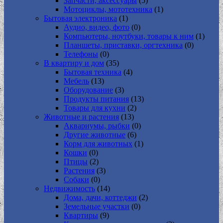
Запчасти, аксессуары
(5)
Мотоциклы, мототехника
(1)
Бытовая электроника
(1)
Аудио, видео, фото
(0)
Компьютеры, ноутбуки, товары к ним
(1)
Планшеты, приставки, оргтехника
(0)
Телефоны
(0)
В квартиру и дом
(35)
Бытовая техника
(4)
Мебель
(13)
Оборудование
(3)
Продукты питания
(13)
Товары для кухни
(2)
Животные и растения
(13)
Аквариумы, рыбки
(0)
Другие животные
(6)
Корм для животных
(1)
Кошки
(0)
Птицы
(2)
Растения
(3)
Собаки
(0)
Недвижимость
(14)
Дома, дачи, коттеджи
(2)
Земельные участки
(0)
Квартиры
(9)