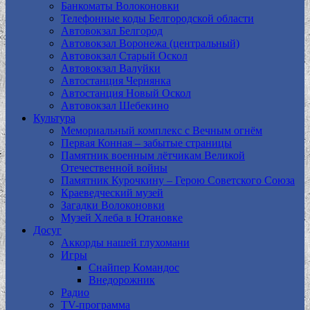
Банкоматы Волоконовки
Телефонные коды Белгородской области
Автовокзал Белгород
Автовокзал Воронежа (центральный)
Автовокзал Старый Оскол
Автовокзал Валуйки
Автостанция Чернянка
Автостанция Новый Оскол
Автовокзал Шебекино
Культура
Мемориальный комплекс с Вечным огнём
Первая Конная – забытые страницы
Памятник военным лётчикам Великой
Отечественной войны
Памятник Курочкину – Герою Советского Союза
Краеведческий музей
Загадки Волоконовки
Музей Хлеба в Ютановке
Досуг
Аккорды нашей глухомани
Игры
Снайпер Командос
Внедорожник
Радио
TV-программа