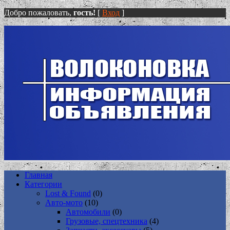
Добро пожаловать,
гость!
[
Вход
]
Главная
Категории
Lost & Found
(0)
Авто-мото
(10)
Автомобили
(0)
Грузовые, спецтехника
(4)