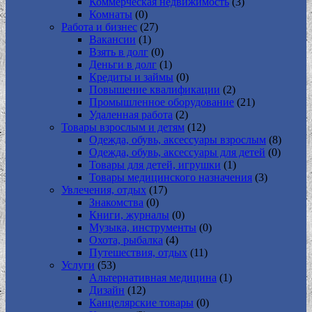
Коммерческая недвижимость
(3)
Комнаты
(0)
Работа и бизнес
(27)
Вакансии
(1)
Взять в долг
(0)
Деньги в долг
(1)
Кредиты и займы
(0)
Повышение квалификации
(2)
Промышленное оборудование
(21)
Удаленная работа
(2)
Товары взрослым и детям
(12)
Одежда, обувь, аксессуары взрослым
(8)
Одежда, обувь, аксессуары для детей
(0)
Товары для детей, игрушки
(1)
Товары медицинского назначения
(3)
Увлечения, отдых
(17)
Знакомства
(0)
Книги, журналы
(0)
Музыка, инструменты
(0)
Охота, рыбалка
(4)
Путешествия, отдых
(11)
Услуги
(53)
Альтернативная медицина
(1)
Дизайн
(12)
Канцелярские товары
(0)