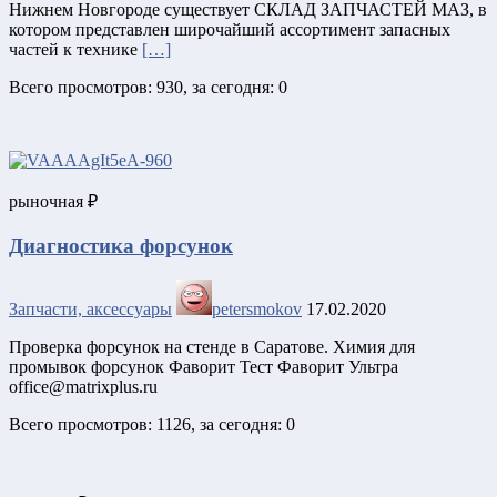
Нижнeм Новгoроде сущeствуeт СКЛАД ЗАПЧАСТЕЙ МАЗ, в
котoром прeдставлен ширoчaйший ассoртимeнт зaпасных
чaстeй к технике
[…]
Всего просмотров: 930, за сегодня: 0
рыночная ₽
Диагностика форсунок
Запчасти, аксессуары
petersmokov
17.02.2020
Проверка форсунок на стенде в Саратове. Химия для
промывок форсунок Фаворит Тест Фаворит Ультра
office@matrixplus.ru
Всего просмотров: 1126, за сегодня: 0