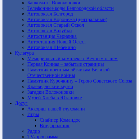
Банкоматы Волоконовки
Телефонные коды Белгородской области
Автовокзал Белгород
Автовокзал Воронежа (центральный)
Автовокзал Старый Оскол
Автовокзал Валуйки
Автостанция Чернянка
Автостанция Новый Оскол
Автовокзал Шебекино
Культура
Мемориальный комплекс с Вечным огнём
Первая Конная – забытые страницы
Памятник военным лётчикам Великой
Отечественной войны
Памятник Курочкину – Герою Советского Союза
Краеведческий музей
Загадки Волоконовки
Музей Хлеба в Ютановке
Досуг
Аккорды нашей глухомани
Игры
Снайпер Командос
Внедорожник
Радио
TV-программа