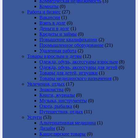
Коммерческая недвижимость
(3)
Комнаты
(0)
Работа и бизнес
(27)
Вакансии
(1)
Взять в долг
(0)
Деньги в долг
(1)
Кредиты и займы
(0)
Повышение квалификации
(2)
Промышленное оборудование
(21)
Удаленная работа
(2)
Товары взрослым и детям
(12)
Одежда, обувь, аксессуары взрослым
(8)
Одежда, обувь, аксессуары для детей
(0)
Товары для детей, игрушки
(1)
Товары медицинского назначения
(3)
Увлечения, отдых
(17)
Знакомства
(0)
Книги, журналы
(0)
Музыка, инструменты
(0)
Охота, рыбалка
(4)
Путешествия, отдых
(11)
Услуги
(53)
Альтернативная медицина
(1)
Дизайн
(12)
Канцелярские товары
(0)