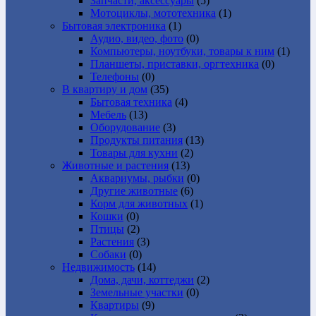
Запчасти, аксессуары
(5)
Мотоциклы, мототехника
(1)
Бытовая электроника
(1)
Аудио, видео, фото
(0)
Компьютеры, ноутбуки, товары к ним
(1)
Планшеты, приставки, оргтехника
(0)
Телефоны
(0)
В квартиру и дом
(35)
Бытовая техника
(4)
Мебель
(13)
Оборудование
(3)
Продукты питания
(13)
Товары для кухни
(2)
Животные и растения
(13)
Аквариумы, рыбки
(0)
Другие животные
(6)
Корм для животных
(1)
Кошки
(0)
Птицы
(2)
Растения
(3)
Собаки
(0)
Недвижимость
(14)
Дома, дачи, коттеджи
(2)
Земельные участки
(0)
Квартиры
(9)