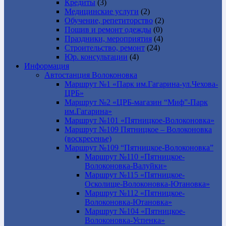
Кредиты
(3)
Медицинские услуги
(2)
Обучение, репетиторство
(2)
Пошив и ремонт одежды
(0)
Праздники, мероприятия
(4)
Строительство, ремонт
(24)
Юр. консультации
(4)
Информация
Автостанция Волоконовка
Маршрут №1 «Парк им.Гагарина-ул.Чехова-
ЦРБ»
Маршрут №2 «ЦРБ-магазин “Миф”-Парк
им.Гагарина»
Маршрут №101 «Пятницкое-Волоконовка»
Маршрут №109 Пятницкое – Волоконовка
(воскресенье)
Маршрут №109 “Пятницкое-Волоконовка”
Маршрут №110 «Пятницкое-
Волоконовка-Валуйки»
Маршрут №115 «Пятницкое-
Осколище-Волоконовка-Ютановка»
Маршрут №112 «Пятницкое-
Волоконовка-Ютановка»
Маршрут №104 «Пятницкое-
Волоконовка-Успенка»