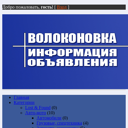
Добро пожаловать,
гость!
[
Вход
]
Главная
Категории
Lost & Found
(0)
Авто-мото
(10)
Автомобили
(0)
Грузовые, спецтехника
(4)