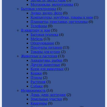
Запчасти, аксессуары
(5)
Мотоциклы, мототехника
(1)
Бытовая электроника
(1)
Аудио, видео, фото
(0)
Компьютеры, ноутбуки, товары к ним
(1)
Планшеты, приставки, оргтехника
(0)
Телефоны
(0)
В квартиру и дом
(35)
Бытовая техника
(4)
Мебель
(13)
Оборудование
(3)
Продукты питания
(13)
Товары для кухни
(2)
Животные и растения
(13)
Аквариумы, рыбки
(0)
Другие животные
(6)
Корм для животных
(1)
Кошки
(0)
Птицы
(2)
Растения
(3)
Собаки
(0)
Недвижимость
(14)
Дома, дачи, коттеджи
(2)
Земельные участки
(0)
Квартиры
(9)