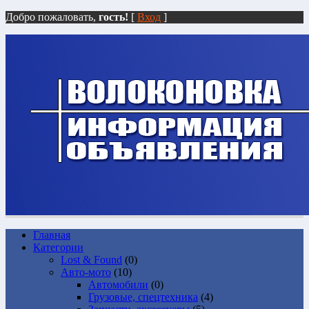
Добро пожаловать,
гость!
[
Вход
]
Главная
Категории
Lost & Found
(0)
Авто-мото
(10)
Автомобили
(0)
Грузовые, спецтехника
(4)