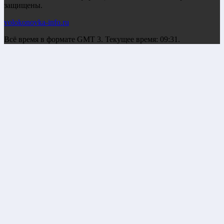
защищены.
volokonovka-info.ru
Всё время в формате GMT 3. Текущее время: 09:31.