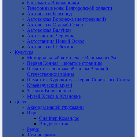
Банкоматы Волоконовки
Телефонные коды Белгородской области
Автовокзал Белгород
Автовокзал Воронежа (центральный)
Автовокзал Старый Оскол
Автовокзал Валуйки
Автостанция Чернянка
Автостанция Новый Оскол
Автовокзал Шебекино
Культура
Мемориальный комплекс с Вечным огнём
Первая Конная – забытые страницы
Памятник военным лётчикам Великой
Отечественной войны
Памятник Курочкину – Герою Советского Союза
Краеведческий музей
Загадки Волоконовки
Музей Хлеба в Ютановке
Досуг
Аккорды нашей глухомани
Игры
Снайпер Командос
Внедорожник
Радио
TV-программа