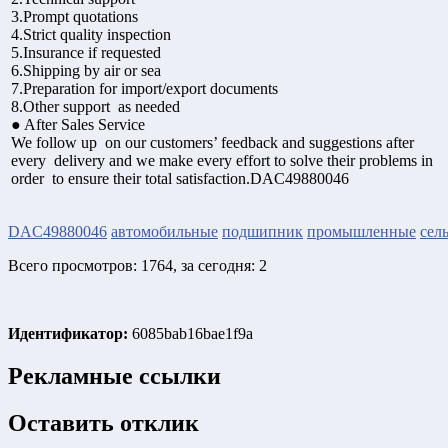
3.Prompt quotations
4.Strict quality inspection
5.Insurance if requested
6.Shipping by air or sea
7.Preparation for import/export documents
8.Other support as needed
● After Sales Service
We follow up on our customers’ feedback and suggestions after
every delivery and we make every effort to solve their problems in
order to ensure their total satisfaction.DAC49880046
DAC49880046
автомобильные
подшипник
промышленные
сел
Всего просмотров: 1764, за сегодня: 2
Идентификатор:
6085bab16bae1f9a
Рекламные ссылки
Оставить отклик