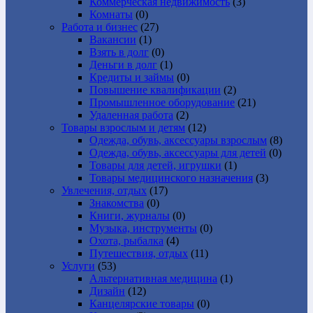
Коммерческая недвижимость
(3)
Комнаты
(0)
Работа и бизнес
(27)
Вакансии
(1)
Взять в долг
(0)
Деньги в долг
(1)
Кредиты и займы
(0)
Повышение квалификации
(2)
Промышленное оборудование
(21)
Удаленная работа
(2)
Товары взрослым и детям
(12)
Одежда, обувь, аксессуары взрослым
(8)
Одежда, обувь, аксессуары для детей
(0)
Товары для детей, игрушки
(1)
Товары медицинского назначения
(3)
Увлечения, отдых
(17)
Знакомства
(0)
Книги, журналы
(0)
Музыка, инструменты
(0)
Охота, рыбалка
(4)
Путешествия, отдых
(11)
Услуги
(53)
Альтернативная медицина
(1)
Дизайн
(12)
Канцелярские товары
(0)