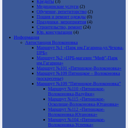
Кредиты
(3)
Медицинские услуги
(2)
Обучение, репетиторство
(2)
Пошив и ремонт одежды
(0)
Праздники, мероприятия
(4)
Строительство, ремонт
(24)
Юр. консультации
(4)
Информация
Автостанция Волоконовка
Маршрут №1 «Парк им.Гагарина-ул.Чехова-
ЦРБ»
Маршрут №2 «ЦРБ-магазин “Миф”-Парк
им.Гагарина»
Маршрут №101 «Пятницкое-Волоконовка»
Маршрут №109 Пятницкое – Волоконовка
(воскресенье)
Маршрут №109 “Пятницкое-Волоконовка”
Маршрут №110 «Пятницкое-
Волоконовка-Валуйки»
Маршрут №115 «Пятницкое-
Осколище-Волоконовка-Ютановка»
Маршрут №112 «Пятницкое-
Волоконовка-Ютановка»
Маршрут №104 «Пятницкое-
Волоконовка-Успенка»