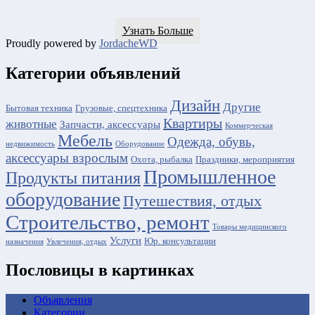
Узнать Больше
Proudly powered by
JordacheWD
Категории объявлений
Дизайн
Другие
Бытовая техника
Грузовые, спецтехника
Квартиры
животные
Запчасти, аксессуары
Коммерческая
Мебель
Одежда, обувь,
недвижимость
Оборудование
аксессуары взрослым
Охота, рыбалка
Праздники, мероприятия
Промышленное
Продукты питания
оборудование
Путешествия, отдых
Строительство, ремонт
Товары медицинского
Услуги
Юр. консультации
назначения
Увлечения, отдых
Пословицы в картинках
Объявления
Категории