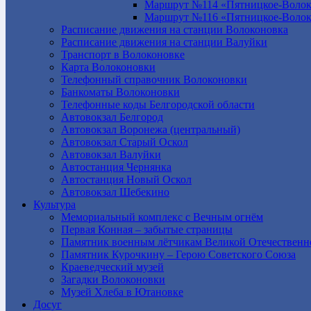
Маршрут №114 «Пятницкое-Волок
Маршрут №116 «Пятницкое-Волок
Расписание движения на станции Волоконовка
Расписание движения на станции Валуйки
Транспорт в Волоконовке
Карта Волоконовки
Телефонный справочник Волоконовки
Банкоматы Волоконовки
Телефонные коды Белгородской области
Автовокзал Белгород
Автовокзал Воронежа (центральный)
Автовокзал Старый Оскол
Автовокзал Валуйки
Автостанция Чернянка
Автостанция Новый Оскол
Автовокзал Шебекино
Культура
Мемориальный комплекс с Вечным огнём
Первая Конная – забытые страницы
Памятник военным лётчикам Великой Отечественн
Памятник Курочкину – Герою Советского Союза
Краеведческий музей
Загадки Волоконовки
Музей Хлеба в Ютановке
Досуг