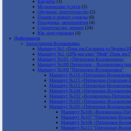
Кредиты
(3)
Медицинские услуги
(2)
Обучение, репетиторство
(2)
Пошив и ремонт одежды
(0)
Праздники, мероприятия
(4)
Строительство, ремонт
(24)
Юр. консультации
(4)
Информация
Автостанция Волоконовка
Маршрут №1 «Парк им.Гагарина-ул.Чехова-Ц
Маршрут №2 «ЦРБ-магазин “Миф”-Парк им.Г
Маршрут №101 «Пятницкое-Волоконовка»
Маршрут №109 Пятницкое – Волоконовка (вос
Маршрут №109 “Пятницкое-Волоконовка”
Маршрут №110 «Пятницкое-Волоконовк
Маршрут №115 «Пятницкое-Осколище-
Маршрут №112 «Пятницкое-Волоконов
Маршрут №104 «Пятницкое-Волоконовк
Маршрут №102 «Волоконовка-Пятницко
Маршрут №103 «Пятницкое-Волоконов
Маршрут №105 «Пятницкое-Волоконов
Маршрут №106 «Волоконовка-Пят
Маршрут №107 “Пятницкое-Волок
Маршрут №108 «Пятницкое-Волок
Маршрут №113 “Пятницкое-Волок