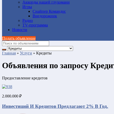
Аккорды нашей глухомани
Игры
Снайпер Командос
Внедорожник
Радио
TV-программа
Новости
Подать объявление
Главная
»
Услуги
»
Кредиты
Объявления по запросу Креди
Предоставление кредитов
2.000.000 ₽
Инвестиций И Кредитов Предлагают 2% В Год.