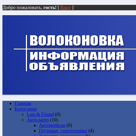
Добро пожаловать,
гость!
[
Вход
]
Главная
Категории
Lost & Found
(0)
Авто-мото
(10)
Автомобили
(0)
Грузовые, спецтехника
(4)