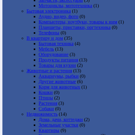
Запчасти, аксессуары
(5)
Мотоциклы, мототехника
(1)
Бытовая электроника
(1)
Аудио, видео, фото
(0)
Компьютеры, ноутбуки, товары к ним
(1)
Планшеты, приставки, оргтехника
(0)
Телефоны
(0)
В квартиру и дом
(35)
Бытовая техника
(4)
Мебель
(13)
Оборудование
(3)
Продукты питания
(13)
Товары для кухни
(2)
Животные и растения
(13)
Аквариумы, рыбки
(0)
Другие животные
(6)
Корм для животных
(1)
Кошки
(0)
Птицы
(2)
Растения
(3)
Собаки
(0)
Недвижимость
(14)
Дома, дачи, коттеджи
(2)
Земельные участки
(0)
Квартиры
(9)