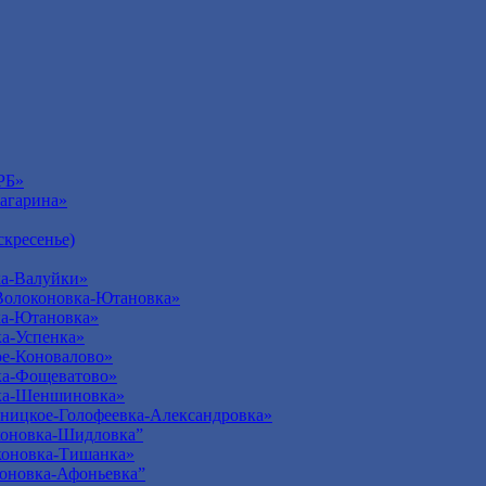
РБ»
агарина»
кресенье)
а-Валуйки»
Волоконовка-Ютановка»
ка-Ютановка»
а-Успенка»
е-Коновалово»
ка-Фощеватово»
ка-Шеншиновка»
ницкое-Голофеевка-Александровка»
оновка-Шидловка”
оновка-Тишанка»
оновка-Афоньевка”