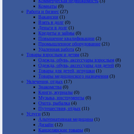
Коммерческая недвижимость
(3)
Комнаты
(0)
Работа и бизнес
(27)
Вакансии
(1)
Взять в долг
(0)
Деньги в долг
(1)
Кредиты и займы
(0)
Повышение квалификации
(2)
Промышленное оборудование
(21)
Удаленная работа
(2)
Товары взрослым и детям
(12)
Одежда, обувь, аксессуары взрослым
(8)
Одежда, обувь, аксессуары для детей
(0)
Товары для детей, игрушки
(1)
Товары медицинского назначения
(3)
Увлечения, отдых
(17)
Знакомства
(0)
Книги, журналы
(0)
Музыка, инструменты
(0)
Охота, рыбалка
(4)
Путешествия, отдых
(11)
Услуги
(53)
Альтернативная медицина
(1)
Дизайн
(12)
Канцелярские товары
(0)