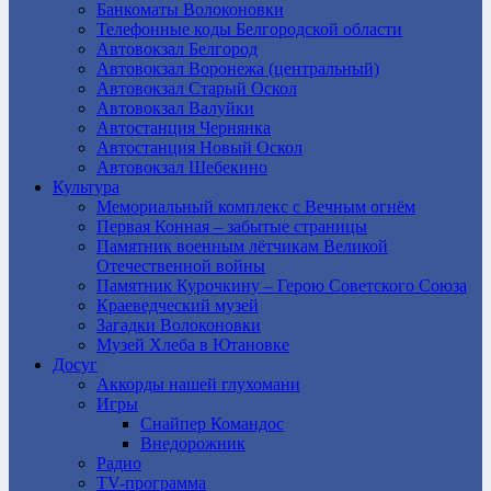
Банкоматы Волоконовки
Телефонные коды Белгородской области
Автовокзал Белгород
Автовокзал Воронежа (центральный)
Автовокзал Старый Оскол
Автовокзал Валуйки
Автостанция Чернянка
Автостанция Новый Оскол
Автовокзал Шебекино
Культура
Мемориальный комплекс с Вечным огнём
Первая Конная – забытые страницы
Памятник военным лётчикам Великой
Отечественной войны
Памятник Курочкину – Герою Советского Союза
Краеведческий музей
Загадки Волоконовки
Музей Хлеба в Ютановке
Досуг
Аккорды нашей глухомани
Игры
Снайпер Командос
Внедорожник
Радио
TV-программа