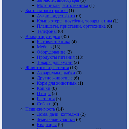
Запчасти, аксессуары
(5)
Мотоциклы, мототехника
(1)
Бытовая электроника
(1)
Аудио, видео, фото
(0)
Компьютеры, ноутбуки, товары к ним
(1)
Планшеты, приставки, оргтехника
(0)
Телефоны
(0)
В квартиру и дом
(35)
Бытовая техника
(4)
Мебель
(13)
Оборудование
(3)
Продукты питания
(13)
Товары для кухни
(2)
Животные и растения
(13)
Аквариумы, рыбки
(0)
Другие животные
(6)
Корм для животных
(1)
Кошки
(0)
Птицы
(2)
Растения
(3)
Собаки
(0)
Недвижимость
(14)
Дома, дачи, коттеджи
(2)
Земельные участки
(0)
Квартиры
(9)