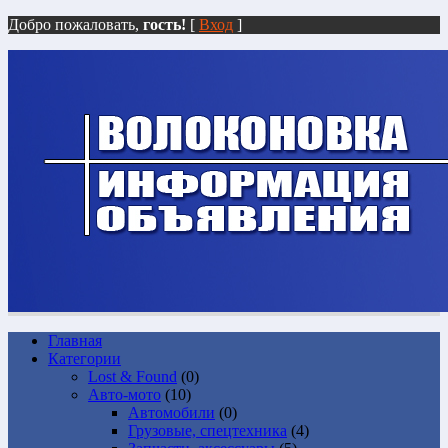
Добро пожаловать,
гость!
[
Вход
]
Главная
Категории
Lost & Found
(0)
Авто-мото
(10)
Автомобили
(0)
Грузовые, спецтехника
(4)