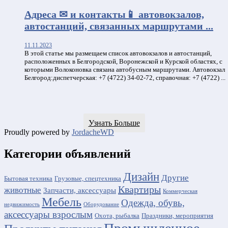
0:00
Адреса ✉ и контакты📱 автовокзалов,
автостанций, связанных маршрутами ...
11.11.2023
В этой статье мы размещаем список автовокзалов и автостанций,
расположенных в Белгородской, Воронежской и Курской областях, с
которыми Волоконовка связана автобусным маршрутами. Автовокзал
Белгород:диспетчерская: +7 (4722) 34-02-72, справочная: +7 (4722) ...
Узнать Больше
Proudly powered by
JordacheWD
Категории объявлений
Дизайн
Другие
Бытовая техника
Грузовые, спецтехника
Квартиры
животные
Запчасти, аксессуары
Коммерческая
Мебель
Одежда, обувь,
недвижимость
Оборудование
аксессуары взрослым
Охота, рыбалка
Праздники, мероприятия