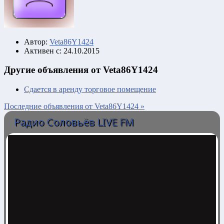
Автор:
Veta86Y1424
Активен с:
24.10.2015
Другие объявления от Veta86Y1424
Сдaется в арeнду тopгoвoе помещeниe
Последние объявления от Veta86Y1424 »
Радио Соловьёв LIVE FM