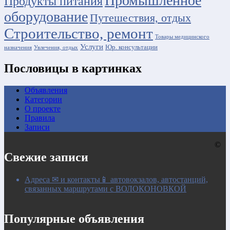
Промышленное
Продукты питания
оборудование
Путешествия, отдых
Строительство, ремонт
Товары медицинского
Услуги
Юр. консультации
назначения
Увлечения, отдых
Пословицы в картинках
Объявления
Категории
О проекте
Правила
Записи
©
Свежие записи
Адреса ✉ и контакты📱 автовокзалов, автостанций,
связанных маршрутами с ВОЛОКОНОВКОЙ
Популярные объявления