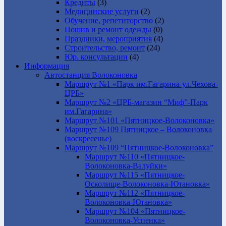
Кредиты
(3)
Медицинские услуги
(2)
Обучение, репетиторство
(2)
Пошив и ремонт одежды
(0)
Праздники, мероприятия
(4)
Строительство, ремонт
(24)
Юр. консультации
(4)
Информация
Автостанция Волоконовка
Маршрут №1 «Парк им.Гагарина-ул.Чехова-
ЦРБ»
Маршрут №2 «ЦРБ-магазин “Миф”-Парк
им.Гагарина»
Маршрут №101 «Пятницкое-Волоконовка»
Маршрут №109 Пятницкое – Волоконовка
(воскресенье)
Маршрут №109 “Пятницкое-Волоконовка”
Маршрут №110 «Пятницкое-
Волоконовка-Валуйки»
Маршрут №115 «Пятницкое-
Осколище-Волоконовка-Ютановка»
Маршрут №112 «Пятницкое-
Волоконовка-Ютановка»
Маршрут №104 «Пятницкое-
Волоконовка-Успенка»