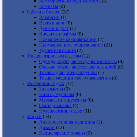
Коммерческая недвижимость
(3)
Комнаты
(0)
Работа и бизнес
(27)
Вакансии
(1)
Взять в долг
(0)
Деньги в долг
(1)
Кредиты и займы
(0)
Повышение квалификации
(2)
Промышленное оборудование
(21)
Удаленная работа
(2)
Товары взрослым и детям
(12)
Одежда, обувь, аксессуары взрослым
(8)
Одежда, обувь, аксессуары для детей
(0)
Товары для детей, игрушки
(1)
Товары медицинского назначения
(3)
Увлечения, отдых
(17)
Знакомства
(0)
Книги, журналы
(0)
Музыка, инструменты
(0)
Охота, рыбалка
(4)
Путешествия, отдых
(11)
Услуги
(53)
Альтернативная медицина
(1)
Дизайн
(12)
Канцелярские товары
(0)