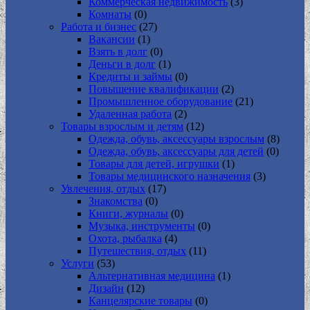
Коммерческая недвижимость
(3)
Комнаты
(0)
Работа и бизнес
(27)
Вакансии
(1)
Взять в долг
(0)
Деньги в долг
(1)
Кредиты и займы
(0)
Повышение квалификации
(2)
Промышленное оборудование
(21)
Удаленная работа
(2)
Товары взрослым и детям
(12)
Одежда, обувь, аксессуары взрослым
(8)
Одежда, обувь, аксессуары для детей
(0)
Товары для детей, игрушки
(1)
Товары медицинского назначения
(3)
Увлечения, отдых
(17)
Знакомства
(0)
Книги, журналы
(0)
Музыка, инструменты
(0)
Охота, рыбалка
(4)
Путешествия, отдых
(11)
Услуги
(53)
Альтернативная медицина
(1)
Дизайн
(12)
Канцелярские товары
(0)