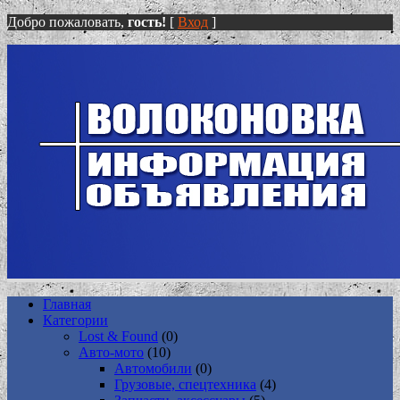
Добро пожаловать,
гость!
[
Вход
]
Главная
Категории
Lost & Found
(0)
Авто-мото
(10)
Автомобили
(0)
Грузовые, спецтехника
(4)