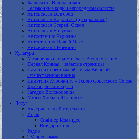
Банкоматы Волоконовки
Телефонные коды Белгородской области
Автовокзал Белгород
Автовокзал Воронежа (центральный)
Автовокзал Старый Оскол
Автовокзал Валуйки
Автостанция Чернянка
Автостанция Новый Оскол
Автовокзал Шебекино
Культура
Мемориальный комплекс с Вечным огнём
Первая Конная – забытые страницы
Памятник военным лётчикам Великой
Отечественной войны
Памятник Курочкину – Герою Советского Союза
Краеведческий музей
Загадки Волоконовки
Музей Хлеба в Ютановке
Досуг
Аккорды нашей глухомани
Игры
Снайпер Командос
Внедорожник
Радио
TV-программа