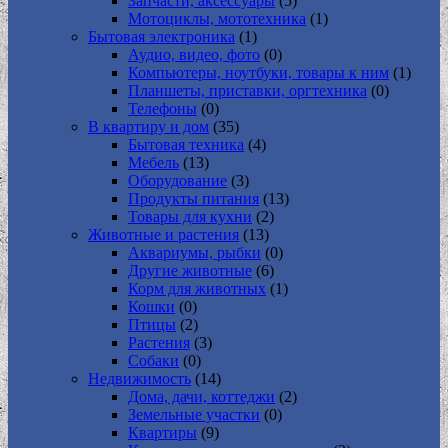
Запчасти, аксессуары
(5)
Мотоциклы, мототехника
(1)
Бытовая электроника
(1)
Аудио, видео, фото
(0)
Компьютеры, ноутбуки, товары к ним
(1)
Планшеты, приставки, оргтехника
(0)
Телефоны
(0)
В квартиру и дом
(35)
Бытовая техника
(4)
Мебель
(13)
Оборудование
(3)
Продукты питания
(13)
Товары для кухни
(2)
Животные и растения
(13)
Аквариумы, рыбки
(0)
Другие животные
(6)
Корм для животных
(1)
Кошки
(0)
Птицы
(2)
Растения
(3)
Собаки
(0)
Недвижимость
(14)
Дома, дачи, коттеджи
(2)
Земельные участки
(0)
Квартиры
(9)