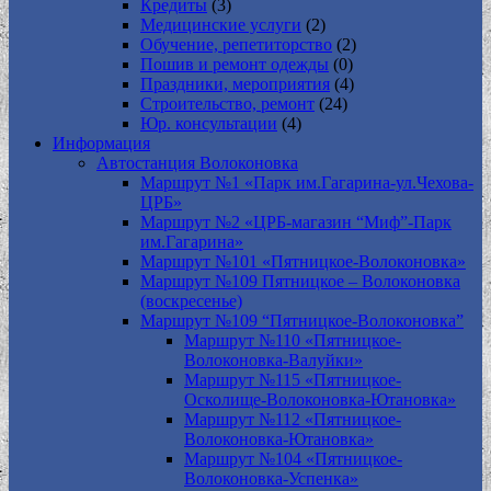
Кредиты
(3)
Медицинские услуги
(2)
Обучение, репетиторство
(2)
Пошив и ремонт одежды
(0)
Праздники, мероприятия
(4)
Строительство, ремонт
(24)
Юр. консультации
(4)
Информация
Автостанция Волоконовка
Маршрут №1 «Парк им.Гагарина-ул.Чехова-
ЦРБ»
Маршрут №2 «ЦРБ-магазин “Миф”-Парк
им.Гагарина»
Маршрут №101 «Пятницкое-Волоконовка»
Маршрут №109 Пятницкое – Волоконовка
(воскресенье)
Маршрут №109 “Пятницкое-Волоконовка”
Маршрут №110 «Пятницкое-
Волоконовка-Валуйки»
Маршрут №115 «Пятницкое-
Осколище-Волоконовка-Ютановка»
Маршрут №112 «Пятницкое-
Волоконовка-Ютановка»
Маршрут №104 «Пятницкое-
Волоконовка-Успенка»