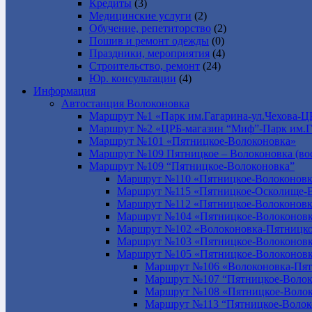
Кредиты
(3)
Медицинские услуги
(2)
Обучение, репетиторство
(2)
Пошив и ремонт одежды
(0)
Праздники, мероприятия
(4)
Строительство, ремонт
(24)
Юр. консультации
(4)
Информация
Автостанция Волоконовка
Маршрут №1 «Парк им.Гагарина-ул.Чехова-Ц
Маршрут №2 «ЦРБ-магазин “Миф”-Парк им.Г
Маршрут №101 «Пятницкое-Волоконовка»
Маршрут №109 Пятницкое – Волоконовка (вос
Маршрут №109 “Пятницкое-Волоконовка”
Маршрут №110 «Пятницкое-Волоконовк
Маршрут №115 «Пятницкое-Осколище-
Маршрут №112 «Пятницкое-Волоконов
Маршрут №104 «Пятницкое-Волоконовк
Маршрут №102 «Волоконовка-Пятницко
Маршрут №103 «Пятницкое-Волоконов
Маршрут №105 «Пятницкое-Волоконов
Маршрут №106 «Волоконовка-Пят
Маршрут №107 “Пятницкое-Волок
Маршрут №108 «Пятницкое-Волок
Маршрут №113 “Пятницкое-Волок