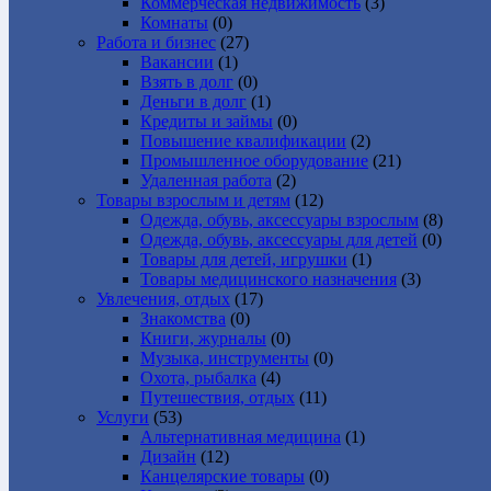
Коммерческая недвижимость
(3)
Комнаты
(0)
Работа и бизнес
(27)
Вакансии
(1)
Взять в долг
(0)
Деньги в долг
(1)
Кредиты и займы
(0)
Повышение квалификации
(2)
Промышленное оборудование
(21)
Удаленная работа
(2)
Товары взрослым и детям
(12)
Одежда, обувь, аксессуары взрослым
(8)
Одежда, обувь, аксессуары для детей
(0)
Товары для детей, игрушки
(1)
Товары медицинского назначения
(3)
Увлечения, отдых
(17)
Знакомства
(0)
Книги, журналы
(0)
Музыка, инструменты
(0)
Охота, рыбалка
(4)
Путешествия, отдых
(11)
Услуги
(53)
Альтернативная медицина
(1)
Дизайн
(12)
Канцелярские товары
(0)