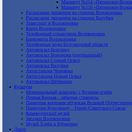
Маршрут №114 «Пятницкое-Волок
Маршрут №116 «Пятницкое-Волок
Расписание движения на станции Волоконовка
Расписание движения на станции Валуйки
Транспорт в Волоконовке
Карта Волоконовки
Телефонный справочник Волоконовки
Банкоматы Волоконовки
Телефонные коды Белгородской области
Автовокзал Белгород
Автовокзал Воронежа (центральный)
Автовокзал Старый Оскол
Автовокзал Валуйки
Автостанция Чернянка
Автостанция Новый Оскол
Автовокзал Шебекино
Культура
Мемориальный комплекс с Вечным огнём
Первая Конная – забытые страницы
Памятник военным лётчикам Великой Отечественн
Памятник Курочкину – Герою Советского Союза
Краеведческий музей
Загадки Волоконовки
Музей Хлеба в Ютановке
Досуг