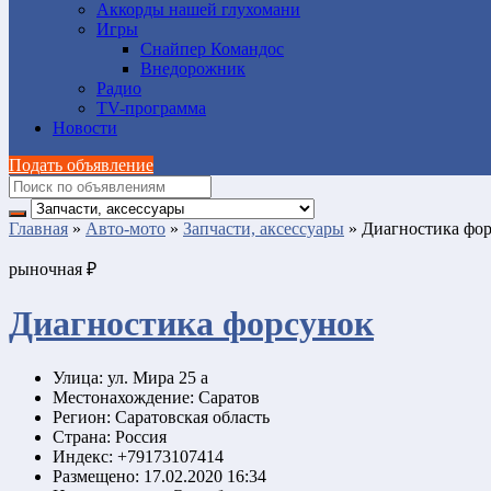
Аккорды нашей глухомани
Игры
Снайпер Командос
Внедорожник
Радио
TV-программа
Новости
Подать объявление
Главная
»
Авто-мото
»
Запчасти, аксессуары
»
Диагностика фо
рыночная ₽
Диагностика форсунок
Улица:
ул. Мира 25 а
Местонахождение:
Саратов
Регион:
Саратовская область
Страна:
Россия
Индекс:
+79173107414
Размещено:
17.02.2020 16:34