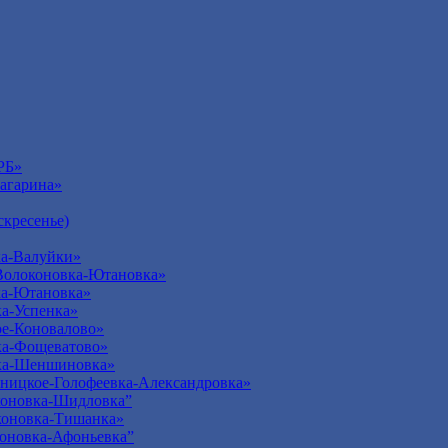
РБ»
агарина»
кресенье)
а-Валуйки»
Волоконовка-Ютановка»
ка-Ютановка»
а-Успенка»
е-Коновалово»
ка-Фощеватово»
ка-Шеншиновка»
ницкое-Голофеевка-Александровка»
оновка-Шидловка”
оновка-Тишанка»
оновка-Афоньевка”