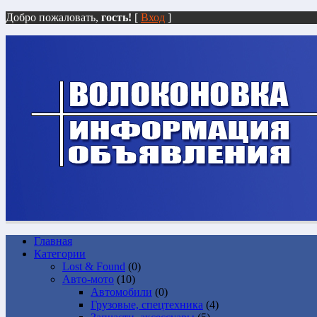
Добро пожаловать,
гость!
[
Вход
]
Главная
Категории
Lost & Found
(0)
Авто-мото
(10)
Автомобили
(0)
Грузовые, спецтехника
(4)