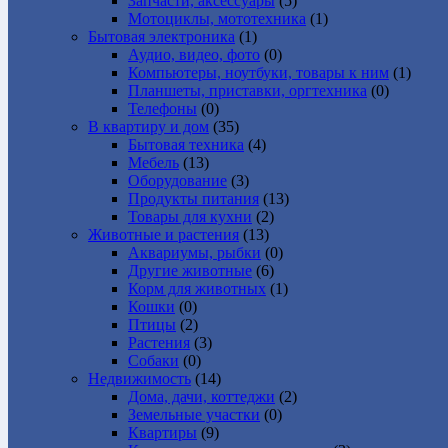
Запчасти, аксессуары
(5)
Мотоциклы, мототехника
(1)
Бытовая электроника
(1)
Аудио, видео, фото
(0)
Компьютеры, ноутбуки, товары к ним
(1)
Планшеты, приставки, оргтехника
(0)
Телефоны
(0)
В квартиру и дом
(35)
Бытовая техника
(4)
Мебель
(13)
Оборудование
(3)
Продукты питания
(13)
Товары для кухни
(2)
Животные и растения
(13)
Аквариумы, рыбки
(0)
Другие животные
(6)
Корм для животных
(1)
Кошки
(0)
Птицы
(2)
Растения
(3)
Собаки
(0)
Недвижимость
(14)
Дома, дачи, коттеджи
(2)
Земельные участки
(0)
Квартиры
(9)