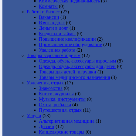
Коммерческая недвижимость
(3)
Комнаты
(0)
Работа и бизнес
(27)
Вакансии
(1)
Взять в долг
(0)
Деньги в долг
(1)
Кредиты и займы
(0)
Повышение квалификации
(2)
Промышленное оборудование
(21)
Удаленная работа
(2)
Товары взрослым и детям
(12)
Одежда, обувь, аксессуары взрослым
(8)
Одежда, обувь, аксессуары для детей
(0)
Товары для детей, игрушки
(1)
Товары медицинского назначения
(3)
Увлечения, отдых
(17)
Знакомства
(0)
Книги, журналы
(0)
Музыка, инструменты
(0)
Охота, рыбалка
(4)
Путешествия, отдых
(11)
Услуги
(53)
Альтернативная медицина
(1)
Дизайн
(12)
Канцелярские товары
(0)