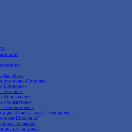
РБ»
агарина»
кресенье)
а-Валуйки»
Волоконовка-Ютановка»
ка-Ютановка»
а-Успенка»
е-Коновалово»
ка-Фощеватово»
ка-Шеншиновка»
ницкое-Голофеевка-Александровка»
оновка-Шидловка”
оновка-Тишанка»
оновка-Афоньевка”