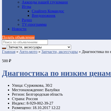
Аккорды нашей глухомани
Игры
Снайпер Командос
Внедорожник
Радио
TV-программа
Новости
Подать объявление
Главная
»
Авто-мото
»
Запчасти, аксессуары
»
Диагностика по 
500 ₽
Диагностика по низким ценам
Улица:
Суржикова, 30/2
Местонахождение:
Валуйки
Регион:
Белгородская область
Страна:
Россия
Индекс:
8-929-002-39-27
Размещено:
18.10.2017 12:22