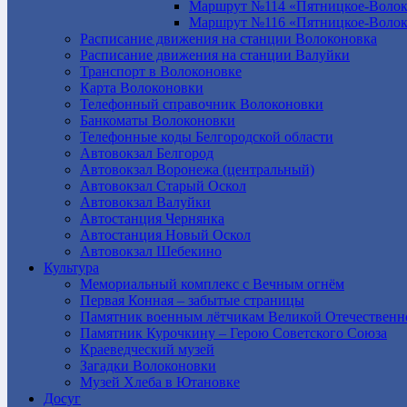
Маршрут №114 «Пятницкое-Волок
Маршрут №116 «Пятницкое-Волок
Расписание движения на станции Волоконовка
Расписание движения на станции Валуйки
Транспорт в Волоконовке
Карта Волоконовки
Телефонный справочник Волоконовки
Банкоматы Волоконовки
Телефонные коды Белгородской области
Автовокзал Белгород
Автовокзал Воронежа (центральный)
Автовокзал Старый Оскол
Автовокзал Валуйки
Автостанция Чернянка
Автостанция Новый Оскол
Автовокзал Шебекино
Культура
Мемориальный комплекс с Вечным огнём
Первая Конная – забытые страницы
Памятник военным лётчикам Великой Отечественн
Памятник Курочкину – Герою Советского Союза
Краеведческий музей
Загадки Волоконовки
Музей Хлеба в Ютановке
Досуг