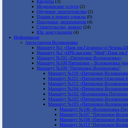
Кредиты
(3)
Медицинские услуги
(2)
Обучение, репетиторство
(2)
Пошив и ремонт одежды
(0)
Праздники, мероприятия
(4)
Строительство, ремонт
(24)
Юр. консультации
(4)
Информация
Автостанция Волоконовка
Маршрут №1 «Парк им.Гагарина-ул.Чехова-Ц
Маршрут №2 «ЦРБ-магазин “Миф”-Парк им.Г
Маршрут №101 «Пятницкое-Волоконовка»
Маршрут №109 Пятницкое – Волоконовка (вос
Маршрут №109 “Пятницкое-Волоконовка”
Маршрут №110 «Пятницкое-Волоконовк
Маршрут №115 «Пятницкое-Осколище-
Маршрут №112 «Пятницкое-Волоконов
Маршрут №104 «Пятницкое-Волоконовк
Маршрут №102 «Волоконовка-Пятницко
Маршрут №103 «Пятницкое-Волоконов
Маршрут №105 «Пятницкое-Волоконов
Маршрут №106 «Волоконовка-Пят
Маршрут №107 “Пятницкое-Волок
Маршрут №108 «Пятницкое-Волок
Маршрут №113 “Пятницкое-Волок