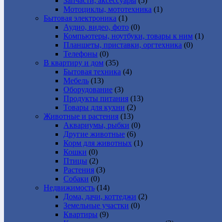
Запчасти, аксессуары
(5)
Мотоциклы, мототехника
(1)
Бытовая электроника
(1)
Аудио, видео, фото
(0)
Компьютеры, ноутбуки, товары к ним
(1)
Планшеты, приставки, оргтехника
(0)
Телефоны
(0)
В квартиру и дом
(35)
Бытовая техника
(4)
Мебель
(13)
Оборудование
(3)
Продукты питания
(13)
Товары для кухни
(2)
Животные и растения
(13)
Аквариумы, рыбки
(0)
Другие животные
(6)
Корм для животных
(1)
Кошки
(0)
Птицы
(2)
Растения
(3)
Собаки
(0)
Недвижимость
(14)
Дома, дачи, коттеджи
(2)
Земельные участки
(0)
Квартиры
(9)