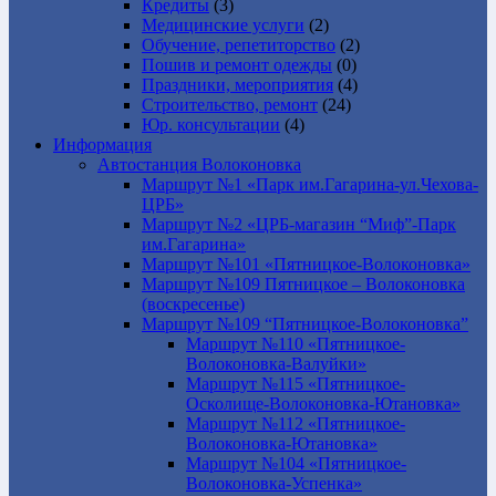
Кредиты
(3)
Медицинские услуги
(2)
Обучение, репетиторство
(2)
Пошив и ремонт одежды
(0)
Праздники, мероприятия
(4)
Строительство, ремонт
(24)
Юр. консультации
(4)
Информация
Автостанция Волоконовка
Маршрут №1 «Парк им.Гагарина-ул.Чехова-
ЦРБ»
Маршрут №2 «ЦРБ-магазин “Миф”-Парк
им.Гагарина»
Маршрут №101 «Пятницкое-Волоконовка»
Маршрут №109 Пятницкое – Волоконовка
(воскресенье)
Маршрут №109 “Пятницкое-Волоконовка”
Маршрут №110 «Пятницкое-
Волоконовка-Валуйки»
Маршрут №115 «Пятницкое-
Осколище-Волоконовка-Ютановка»
Маршрут №112 «Пятницкое-
Волоконовка-Ютановка»
Маршрут №104 «Пятницкое-
Волоконовка-Успенка»