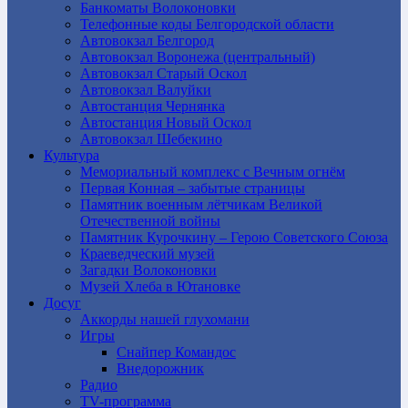
Банкоматы Волоконовки
Телефонные коды Белгородской области
Автовокзал Белгород
Автовокзал Воронежа (центральный)
Автовокзал Старый Оскол
Автовокзал Валуйки
Автостанция Чернянка
Автостанция Новый Оскол
Автовокзал Шебекино
Культура
Мемориальный комплекс с Вечным огнём
Первая Конная – забытые страницы
Памятник военным лётчикам Великой
Отечественной войны
Памятник Курочкину – Герою Советского Союза
Краеведческий музей
Загадки Волоконовки
Музей Хлеба в Ютановке
Досуг
Аккорды нашей глухомани
Игры
Снайпер Командос
Внедорожник
Радио
TV-программа