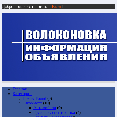
Добро пожаловать,
гость!
[
Вход
]
Главная
Категории
Lost & Found
(0)
Авто-мото
(10)
Автомобили
(0)
Грузовые, спецтехника
(4)