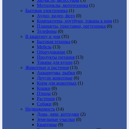
Запчасти, аксессуары
(5)
Мотоциклы, мототехника
(1)
Бытовая электроника
(1)
Аудио, видео, фото
(0)
Компьютеры, ноутбуки, товары к ним
(1)
Планшеты, приставки, оргтехника
(0)
Телефоны
(0)
В квартиру и дом
(35)
Бытовая техника
(4)
Мебель
(13)
Оборудование
(3)
Продукты питания
(13)
Товары для кухни
(2)
Животные и растения
(13)
Аквариумы, рыбки
(0)
Другие животные
(6)
Корм для животных
(1)
Кошки
(0)
Птицы
(2)
Растения
(3)
Собаки
(0)
Недвижимость
(14)
Дома, дачи, коттеджи
(2)
Земельные участки
(0)
Квартиры
(9)