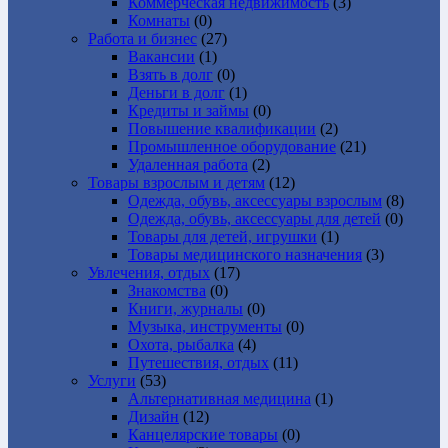
Коммерческая недвижимость
(3)
Комнаты
(0)
Работа и бизнес
(27)
Вакансии
(1)
Взять в долг
(0)
Деньги в долг
(1)
Кредиты и займы
(0)
Повышение квалификации
(2)
Промышленное оборудование
(21)
Удаленная работа
(2)
Товары взрослым и детям
(12)
Одежда, обувь, аксессуары взрослым
(8)
Одежда, обувь, аксессуары для детей
(0)
Товары для детей, игрушки
(1)
Товары медицинского назначения
(3)
Увлечения, отдых
(17)
Знакомства
(0)
Книги, журналы
(0)
Музыка, инструменты
(0)
Охота, рыбалка
(4)
Путешествия, отдых
(11)
Услуги
(53)
Альтернативная медицина
(1)
Дизайн
(12)
Канцелярские товары
(0)