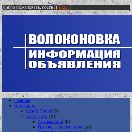
Добро пожаловать,
гость!
[
Вход
]
Главная
Категории
Lost & Found
(0)
Авто-мото
(10)
Автомобили
(0)
Грузовые, спецтехника
(4)