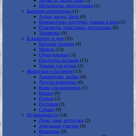
Запчасти, аксессуары
(5)
Мотоциклы, мототехника
(1)
Бытовая электроника
(1)
Аудио, видео, фото
(0)
Компьютеры, ноутбуки, товары к ним
(1)
Планшеты, приставки, оргтехника
(0)
Телефоны
(0)
В квартиру и дом
(35)
Бытовая техника
(4)
Мебель
(13)
Оборудование
(3)
Продукты питания
(13)
Товары для кухни
(2)
Животные и растения
(13)
Аквариумы, рыбки
(0)
Другие животные
(6)
Корм для животных
(1)
Кошки
(0)
Птицы
(2)
Растения
(3)
Собаки
(0)
Недвижимость
(14)
Дома, дачи, коттеджи
(2)
Земельные участки
(0)
Квартиры
(9)