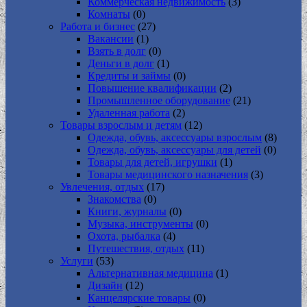
Коммерческая недвижимость
(3)
Комнаты
(0)
Работа и бизнес
(27)
Вакансии
(1)
Взять в долг
(0)
Деньги в долг
(1)
Кредиты и займы
(0)
Повышение квалификации
(2)
Промышленное оборудование
(21)
Удаленная работа
(2)
Товары взрослым и детям
(12)
Одежда, обувь, аксессуары взрослым
(8)
Одежда, обувь, аксессуары для детей
(0)
Товары для детей, игрушки
(1)
Товары медицинского назначения
(3)
Увлечения, отдых
(17)
Знакомства
(0)
Книги, журналы
(0)
Музыка, инструменты
(0)
Охота, рыбалка
(4)
Путешествия, отдых
(11)
Услуги
(53)
Альтернативная медицина
(1)
Дизайн
(12)
Канцелярские товары
(0)