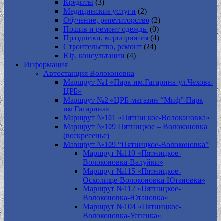
Кредиты
(3)
Медицинские услуги
(2)
Обучение, репетиторство
(2)
Пошив и ремонт одежды
(0)
Праздники, мероприятия
(4)
Строительство, ремонт
(24)
Юр. консультации
(4)
Информация
Автостанция Волоконовка
Маршрут №1 «Парк им.Гагарина-ул.Чехова-
ЦРБ»
Маршрут №2 «ЦРБ-магазин “Миф”-Парк
им.Гагарина»
Маршрут №101 «Пятницкое-Волоконовка»
Маршрут №109 Пятницкое – Волоконовка
(воскресенье)
Маршрут №109 “Пятницкое-Волоконовка”
Маршрут №110 «Пятницкое-
Волоконовка-Валуйки»
Маршрут №115 «Пятницкое-
Осколище-Волоконовка-Ютановка»
Маршрут №112 «Пятницкое-
Волоконовка-Ютановка»
Маршрут №104 «Пятницкое-
Волоконовка-Успенка»