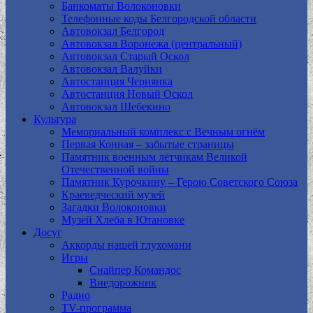
Банкоматы Волоконовки
Телефонные коды Белгородской области
Автовокзал Белгород
Автовокзал Воронежа (центральный)
Автовокзал Старый Оскол
Автовокзал Валуйки
Автостанция Чернянка
Автостанция Новый Оскол
Автовокзал Шебекино
Культура
Мемориальный комплекс с Вечным огнём
Первая Конная – забытые страницы
Памятник военным лётчикам Великой
Отечественной войны
Памятник Курочкину – Герою Советского Союза
Краеведческий музей
Загадки Волоконовки
Музей Хлеба в Ютановке
Досуг
Аккорды нашей глухомани
Игры
Снайпер Командос
Внедорожник
Радио
TV-программа