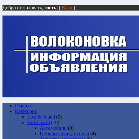
Добро пожаловать,
гость!
[
Вход
]
Главная
Категории
Lost & Found
(0)
Авто-мото
(10)
Автомобили
(0)
Грузовые, спецтехника
(4)