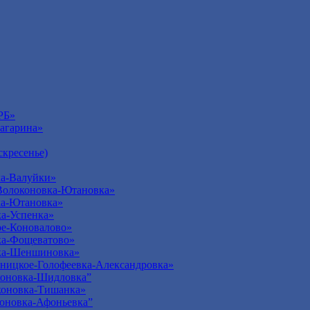
РБ»
агарина»
кресенье)
а-Валуйки»
Волоконовка-Ютановка»
ка-Ютановка»
а-Успенка»
е-Коновалово»
ка-Фощеватово»
ка-Шеншиновка»
ницкое-Голофеевка-Александровка»
оновка-Шидловка”
оновка-Тишанка»
оновка-Афоньевка”