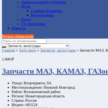
Аккорды нашей глухомани
Игры
Снайпер Командос
Внедорожник
Радио
TV-программа
Новости
Подать объявление
Главная
»
Авто-мото
»
Запчасти, аксессуары
»
Запчасти МАЗ,
1.000 ₽
Запчасти МАЗ, КАМАЗ, ГАЗo
Улица:
Вторчермета, 9А
Местонахождение:
Нижний Новгород
Район:
Волоконовский район
Регион:
Нижегородская область
Страна:
Россия
Индекс:
603124