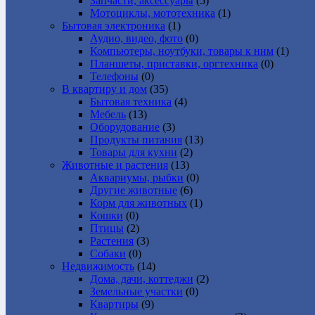
Запчасти, аксессуары
(5)
Мотоциклы, мототехника
(1)
Бытовая электроника
(1)
Аудио, видео, фото
(0)
Компьютеры, ноутбуки, товары к ним
(1)
Планшеты, приставки, оргтехника
(0)
Телефоны
(0)
В квартиру и дом
(35)
Бытовая техника
(4)
Мебель
(13)
Оборудование
(3)
Продукты питания
(13)
Товары для кухни
(2)
Животные и растения
(13)
Аквариумы, рыбки
(0)
Другие животные
(6)
Корм для животных
(1)
Кошки
(0)
Птицы
(2)
Растения
(3)
Собаки
(0)
Недвижимость
(14)
Дома, дачи, коттеджи
(2)
Земельные участки
(0)
Квартиры
(9)