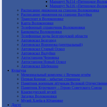
Маршрут №114 «Пятницкое-Волок
Маршрут №116 «Пятницкое-Волок
Расписание движения на станции Волоконовка
Расписание движения на станции Валуйки
Транспорт в Волоконовке
Карта Волоконовки
Телефонный справочник Волоконовки
Банкоматы Волоконовки
Телефонные коды Белгородской области
Автовокзал Белгород
Автовокзал Воронежа (центральный)
Автовокзал Старый Оскол
Автовокзал Валуйки
Автостанция Чернянка
Автостанция Новый Оскол
Автовокзал Шебекино
Культура
Мемориальный комплекс с Вечным огнём
Первая Конная – забытые страницы
Памятник военным лётчикам Великой Отечественн
Памятник Курочкину – Герою Советского Союза
Краеведческий музей
Загадки Волоконовки
Музей Хлеба в Ютановке
Досуг