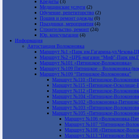
Кредиты
(3)
Медицинские услуги
(2)
Обучение, репетиторство
(2)
Пошив и ремонт одежды
(0)
Праздники, мероприятия
(4)
Строительство, ремонт
(24)
Юр. консультации
(4)
Информация
Автостанция Волоконовка
Маршрут №1 «Парк им.Гагарина-ул.Чехова-Ц
Маршрут №2 «ЦРБ-магазин “Миф”-Парк им.Г
Маршрут №101 «Пятницкое-Волоконовка»
Маршрут №109 Пятницкое – Волоконовка (вос
Маршрут №109 “Пятницкое-Волоконовка”
Маршрут №110 «Пятницкое-Волоконовк
Маршрут №115 «Пятницкое-Осколище-
Маршрут №112 «Пятницкое-Волоконов
Маршрут №104 «Пятницкое-Волоконовк
Маршрут №102 «Волоконовка-Пятницко
Маршрут №103 «Пятницкое-Волоконов
Маршрут №105 «Пятницкое-Волоконов
Маршрут №106 «Волоконовка-Пят
Маршрут №107 “Пятницкое-Волок
Маршрут №108 «Пятницкое-Волок
Маршрут №113 “Пятницкое-Волок