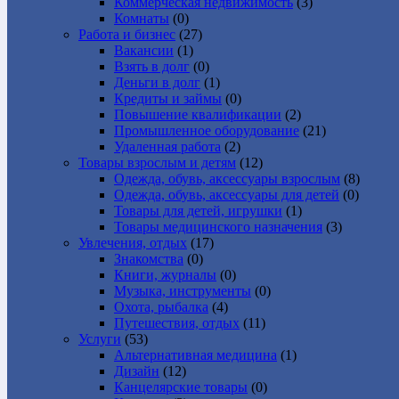
Коммерческая недвижимость
(3)
Комнаты
(0)
Работа и бизнес
(27)
Вакансии
(1)
Взять в долг
(0)
Деньги в долг
(1)
Кредиты и займы
(0)
Повышение квалификации
(2)
Промышленное оборудование
(21)
Удаленная работа
(2)
Товары взрослым и детям
(12)
Одежда, обувь, аксессуары взрослым
(8)
Одежда, обувь, аксессуары для детей
(0)
Товары для детей, игрушки
(1)
Товары медицинского назначения
(3)
Увлечения, отдых
(17)
Знакомства
(0)
Книги, журналы
(0)
Музыка, инструменты
(0)
Охота, рыбалка
(4)
Путешествия, отдых
(11)
Услуги
(53)
Альтернативная медицина
(1)
Дизайн
(12)
Канцелярские товары
(0)