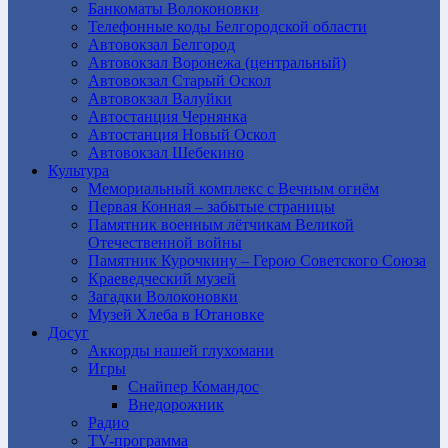
Банкоматы Волоконовки
Телефонные коды Белгородской области
Автовокзал Белгород
Автовокзал Воронежа (центральный)
Автовокзал Старый Оскол
Автовокзал Валуйки
Автостанция Чернянка
Автостанция Новый Оскол
Автовокзал Шебекино
Культура
Мемориальный комплекс с Вечным огнём
Первая Конная – забытые страницы
Памятник военным лётчикам Великой
Отечественной войны
Памятник Курочкину – Герою Советского Союза
Краеведческий музей
Загадки Волоконовки
Музей Хлеба в Ютановке
Досуг
Аккорды нашей глухомани
Игры
Снайпер Командос
Внедорожник
Радио
TV-программа