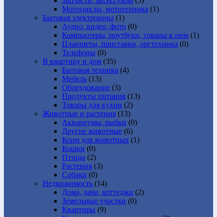
Запчасти, аксессуары
(5)
Мотоциклы, мототехника
(1)
Бытовая электроника
(1)
Аудио, видео, фото
(0)
Компьютеры, ноутбуки, товары к ним
(1)
Планшеты, приставки, оргтехника
(0)
Телефоны
(0)
В квартиру и дом
(35)
Бытовая техника
(4)
Мебель
(13)
Оборудование
(3)
Продукты питания
(13)
Товары для кухни
(2)
Животные и растения
(13)
Аквариумы, рыбки
(0)
Другие животные
(6)
Корм для животных
(1)
Кошки
(0)
Птицы
(2)
Растения
(3)
Собаки
(0)
Недвижимость
(14)
Дома, дачи, коттеджи
(2)
Земельные участки
(0)
Квартиры
(9)