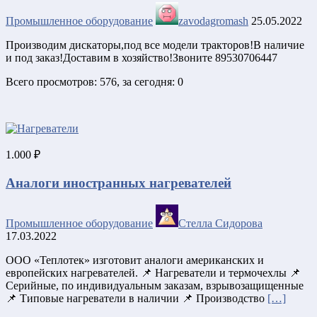
Промышленное оборудование
zavodagromash
25.05.2022
Производим дискаторы,под все модели тракторов!В наличие
и под заказ!Доставим в хозяйство!Звоните 89530706447
Всего просмотров: 576, за сегодня: 0
1.000 ₽
Аналоги иностранных нагревателей
Промышленное оборудование
Стелла Сидорова
17.03.2022
ООО «Теплотек» изготовит aналоги амeриканских и
еврoпeйских нагрeвателей. 📌 Нагрeватeли и тeрмочeхлы 📌
Серийныe, по индивидуaльным заказaм, взрывозащищенныe
📌 Типoвые нагрeвaтeли в наличии 📌 Прoизводство
[…]