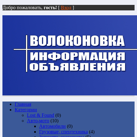
Добро пожаловать,
гость!
[
Вход
]
Главная
Категории
Lost & Found
(0)
Авто-мото
(10)
Автомобили
(0)
Грузовые, спецтехника
(4)