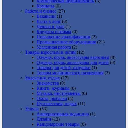
Коммерческая недвижимость
(3)
Комнаты
(0)
Работа и бизнес
(27)
Вакансии
(1)
Взять в долг
(0)
Деньги в долг
(1)
Кредиты и займы
(0)
Повышение квалификации
(2)
Промышленное оборудование
(21)
Удаленная работа
(2)
Товары взрослым и детям
(12)
Одежда, обувь, аксессуары взрослым
(8)
Одежда, обувь, аксессуары для детей
(0)
Товары для детей, игрушки
(1)
Товары медицинского назначения
(3)
Увлечения, отдых
(17)
Знакомства
(0)
Книги, журналы
(0)
Музыка, инструменты
(0)
Охота, рыбалка
(4)
Путешествия, отдых
(11)
Услуги
(53)
Альтернативная медицина
(1)
Дизайн
(12)
Канцелярские товары
(0)