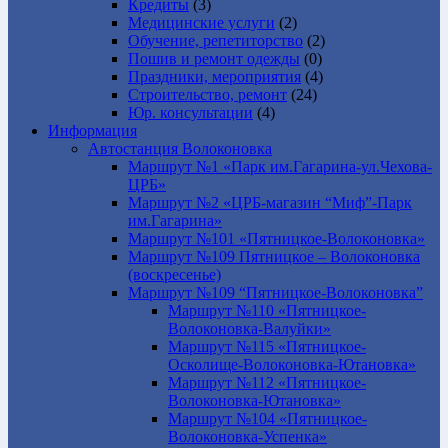
Кредиты
(3)
Медицинские услуги
(2)
Обучение, репетиторство
(2)
Пошив и ремонт одежды
(0)
Праздники, мероприятия
(4)
Строительство, ремонт
(24)
Юр. консультации
(4)
Информация
Автостанция Волоконовка
Маршрут №1 «Парк им.Гагарина-ул.Чехова-
ЦРБ»
Маршрут №2 «ЦРБ-магазин “Миф”-Парк
им.Гагарина»
Маршрут №101 «Пятницкое-Волоконовка»
Маршрут №109 Пятницкое – Волоконовка
(воскресенье)
Маршрут №109 “Пятницкое-Волоконовка”
Маршрут №110 «Пятницкое-
Волоконовка-Валуйки»
Маршрут №115 «Пятницкое-
Осколище-Волоконовка-Ютановка»
Маршрут №112 «Пятницкое-
Волоконовка-Ютановка»
Маршрут №104 «Пятницкое-
Волоконовка-Успенка»