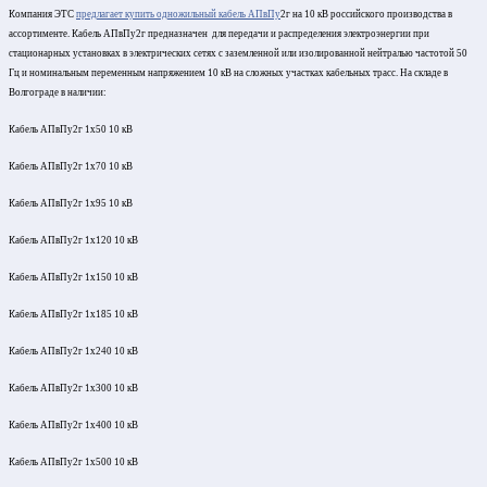
Компания ЭТС
предлагает купить одножильный кабель АПвПу
2
г на 10 кВ российского производства в
ассортименте. Кабель АПвПу
2
г предназначен
для передачи и распределения электроэнергии при
стационарных установках в электрических сетях с заземленной или изолированной нейтралью частотой 50
Гц и номинальным переменным напряжением 10 кВ на сложных участках кабельных трасс.
На складе в
Волгограде в наличии:
Кабель АПвПу2г 1х50 10 кВ
Кабель АПвПу2г 1х70 10 кВ
Кабель АПвПу2г 1х95 10 кВ
Кабель АПвПу2г 1х120 10 кВ
Кабель АПвПу2г 1х150 10 кВ
Кабель АПвПу2г 1х185 10 кВ
Кабель АПвПу2г 1х240 10 кВ
Кабель АПвПу2г 1х300 10 кВ
Кабель АПвПу2г 1х400 10 кВ
Кабель АПвПу2г 1х500 10 кВ