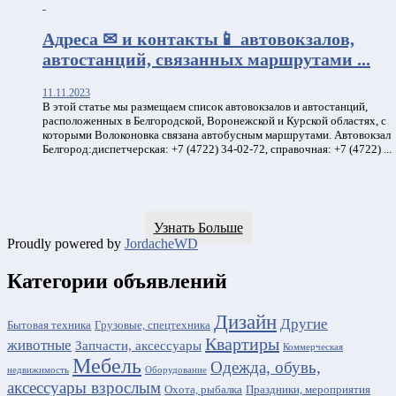
0:00
Адреса ✉ и контакты📱 автовокзалов,
автостанций, связанных маршрутами ...
11.11.2023
В этой статье мы размещаем список автовокзалов и автостанций,
расположенных в Белгородской, Воронежской и Курской областях, с
которыми Волоконовка связана автобусным маршрутами. Автовокзал
Белгород:диспетчерская: +7 (4722) 34-02-72, справочная: +7 (4722) ...
Узнать Больше
Proudly powered by
JordacheWD
Категории объявлений
Дизайн
Другие
Бытовая техника
Грузовые, спецтехника
Квартиры
животные
Запчасти, аксессуары
Коммерческая
Мебель
Одежда, обувь,
недвижимость
Оборудование
аксессуары взрослым
Охота, рыбалка
Праздники, мероприятия