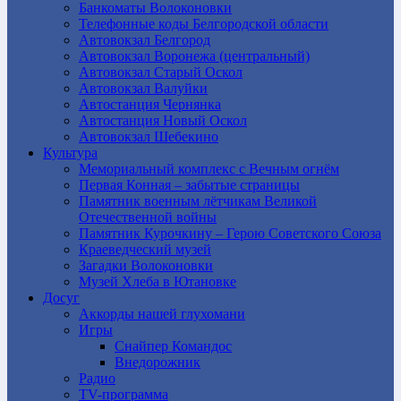
Банкоматы Волоконовки
Телефонные коды Белгородской области
Автовокзал Белгород
Автовокзал Воронежа (центральный)
Автовокзал Старый Оскол
Автовокзал Валуйки
Автостанция Чернянка
Автостанция Новый Оскол
Автовокзал Шебекино
Культура
Мемориальный комплекс с Вечным огнём
Первая Конная – забытые страницы
Памятник военным лётчикам Великой
Отечественной войны
Памятник Курочкину – Герою Советского Союза
Краеведческий музей
Загадки Волоконовки
Музей Хлеба в Ютановке
Досуг
Аккорды нашей глухомани
Игры
Снайпер Командос
Внедорожник
Радио
TV-программа