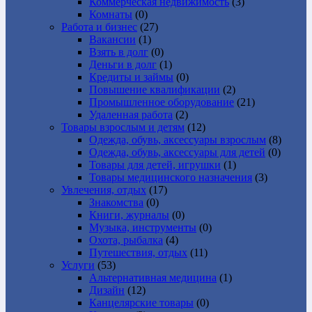
Коммерческая недвижимость
(3)
Комнаты
(0)
Работа и бизнес
(27)
Вакансии
(1)
Взять в долг
(0)
Деньги в долг
(1)
Кредиты и займы
(0)
Повышение квалификации
(2)
Промышленное оборудование
(21)
Удаленная работа
(2)
Товары взрослым и детям
(12)
Одежда, обувь, аксессуары взрослым
(8)
Одежда, обувь, аксессуары для детей
(0)
Товары для детей, игрушки
(1)
Товары медицинского назначения
(3)
Увлечения, отдых
(17)
Знакомства
(0)
Книги, журналы
(0)
Музыка, инструменты
(0)
Охота, рыбалка
(4)
Путешествия, отдых
(11)
Услуги
(53)
Альтернативная медицина
(1)
Дизайн
(12)
Канцелярские товары
(0)