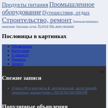
Промышленное
Продукты питания
оборудование
Путешествия, отдых
Строительство, ремонт
Товары медицинского
Услуги
Юр. консультации
назначения
Увлечения, отдых
Пословицы в картинках
Объявления
Категории
О проекте
Правила
Записи
©
Свежие записи
Адреса ✉ и контакты📱 автовокзалов, автостанций,
связанных маршрутами с ВОЛОКОНОВКОЙ
Популярные объявления