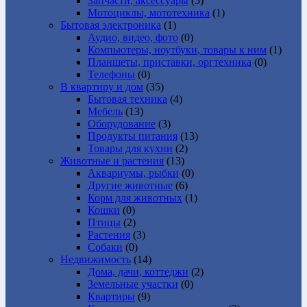
Запчасти, аксессуары
(5)
Мотоциклы, мототехника
(1)
Бытовая электроника
(1)
Аудио, видео, фото
(0)
Компьютеры, ноутбуки, товары к ним
(1)
Планшеты, приставки, оргтехника
(0)
Телефоны
(0)
В квартиру и дом
(35)
Бытовая техника
(4)
Мебель
(13)
Оборудование
(3)
Продукты питания
(13)
Товары для кухни
(2)
Животные и растения
(13)
Аквариумы, рыбки
(0)
Другие животные
(6)
Корм для животных
(1)
Кошки
(0)
Птицы
(2)
Растения
(3)
Собаки
(0)
Недвижимость
(14)
Дома, дачи, коттеджи
(2)
Земельные участки
(0)
Квартиры
(9)