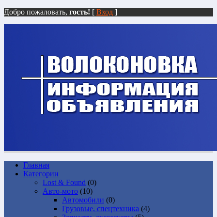
Добро пожаловать,
гость!
[
Вход
]
Главная
Категории
Lost & Found
(0)
Авто-мото
(10)
Автомобили
(0)
Грузовые, спецтехника
(4)