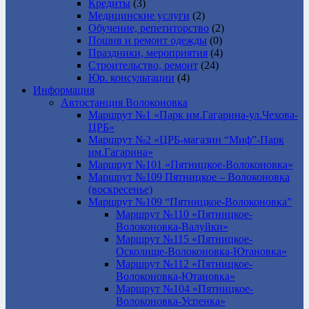
Кредиты
(3)
Медицинские услуги
(2)
Обучение, репетиторство
(2)
Пошив и ремонт одежды
(0)
Праздники, мероприятия
(4)
Строительство, ремонт
(24)
Юр. консультации
(4)
Информация
Автостанция Волоконовка
Маршрут №1 «Парк им.Гагарина-ул.Чехова-
ЦРБ»
Маршрут №2 «ЦРБ-магазин “Миф”-Парк
им.Гагарина»
Маршрут №101 «Пятницкое-Волоконовка»
Маршрут №109 Пятницкое – Волоконовка
(воскресенье)
Маршрут №109 “Пятницкое-Волоконовка”
Маршрут №110 «Пятницкое-
Волоконовка-Валуйки»
Маршрут №115 «Пятницкое-
Осколище-Волоконовка-Ютановка»
Маршрут №112 «Пятницкое-
Волоконовка-Ютановка»
Маршрут №104 «Пятницкое-
Волоконовка-Успенка»