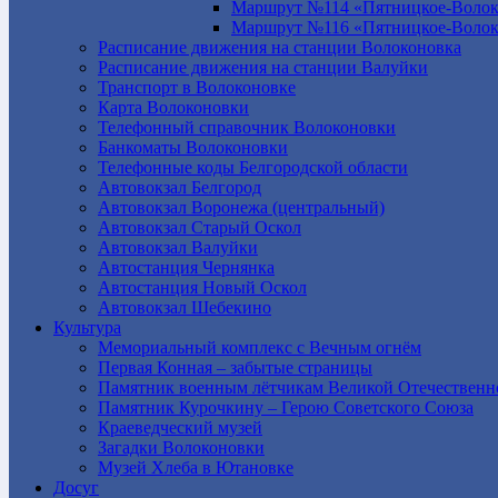
Маршрут №114 «Пятницкое-Волок
Маршрут №116 «Пятницкое-Волок
Расписание движения на станции Волоконовка
Расписание движения на станции Валуйки
Транспорт в Волоконовке
Карта Волоконовки
Телефонный справочник Волоконовки
Банкоматы Волоконовки
Телефонные коды Белгородской области
Автовокзал Белгород
Автовокзал Воронежа (центральный)
Автовокзал Старый Оскол
Автовокзал Валуйки
Автостанция Чернянка
Автостанция Новый Оскол
Автовокзал Шебекино
Культура
Мемориальный комплекс с Вечным огнём
Первая Конная – забытые страницы
Памятник военным лётчикам Великой Отечественн
Памятник Курочкину – Герою Советского Союза
Краеведческий музей
Загадки Волоконовки
Музей Хлеба в Ютановке
Досуг