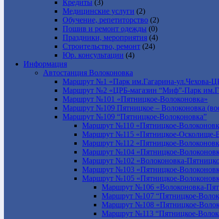
Кредиты
(3)
Медицинские услуги
(2)
Обучение, репетиторство
(2)
Пошив и ремонт одежды
(0)
Праздники, мероприятия
(4)
Строительство, ремонт
(24)
Юр. консультации
(4)
Информация
Автостанция Волоконовка
Маршрут №1 «Парк им.Гагарина-ул.Чехова-Ц
Маршрут №2 «ЦРБ-магазин “Миф”-Парк им.Г
Маршрут №101 «Пятницкое-Волоконовка»
Маршрут №109 Пятницкое – Волоконовка (вос
Маршрут №109 “Пятницкое-Волоконовка”
Маршрут №110 «Пятницкое-Волоконовк
Маршрут №115 «Пятницкое-Осколище-
Маршрут №112 «Пятницкое-Волоконов
Маршрут №104 «Пятницкое-Волоконовк
Маршрут №102 «Волоконовка-Пятницко
Маршрут №103 «Пятницкое-Волоконов
Маршрут №105 «Пятницкое-Волоконов
Маршрут №106 «Волоконовка-Пят
Маршрут №107 “Пятницкое-Волок
Маршрут №108 «Пятницкое-Волок
Маршрут №113 “Пятницкое-Волок