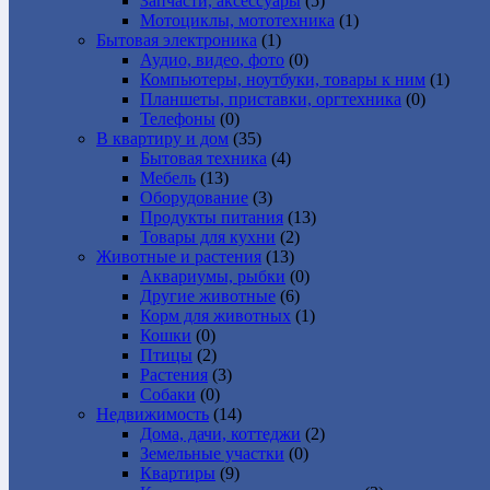
Запчасти, аксессуары
(5)
Мотоциклы, мототехника
(1)
Бытовая электроника
(1)
Аудио, видео, фото
(0)
Компьютеры, ноутбуки, товары к ним
(1)
Планшеты, приставки, оргтехника
(0)
Телефоны
(0)
В квартиру и дом
(35)
Бытовая техника
(4)
Мебель
(13)
Оборудование
(3)
Продукты питания
(13)
Товары для кухни
(2)
Животные и растения
(13)
Аквариумы, рыбки
(0)
Другие животные
(6)
Корм для животных
(1)
Кошки
(0)
Птицы
(2)
Растения
(3)
Собаки
(0)
Недвижимость
(14)
Дома, дачи, коттеджи
(2)
Земельные участки
(0)
Квартиры
(9)