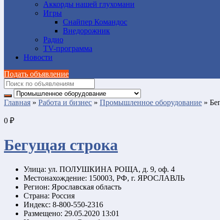
Аккорды нашей глухомани
Игры
Снайпер Командос
Внедорожник
Радио
TV-программа
Новости
Подать объявление
Главная
»
Работа и бизнес
»
Промышленное оборудование
»
Бе
0 ₽
Бегущая строка
Улица:
ул. ПОЛУШКИНА РОЩА, д. 9, оф. 4
Местонахождение:
150003, РФ, г. ЯРОСЛАВЛЬ
Регион:
Ярославская область
Страна:
Россия
Индекс:
8-800-550-2316
Размещено:
29.05.2020 13:01