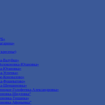
РБ»
агарина»
кресенье)
а-Валуйки»
Волоконовка-Ютановка»
ка-Ютановка»
а-Успенка»
е-Коновалово»
ка-Фощеватово»
ка-Шеншиновка»
ницкое-Голофеевка-Александровка»
оновка-Шидловка”
оновка-Тишанка»
оновка-Афоньевка”