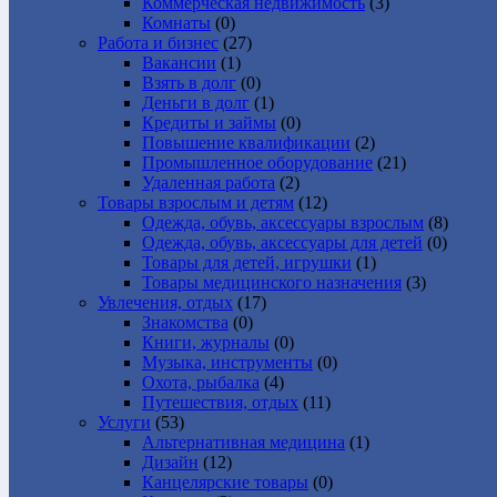
Коммерческая недвижимость
(3)
Комнаты
(0)
Работа и бизнес
(27)
Вакансии
(1)
Взять в долг
(0)
Деньги в долг
(1)
Кредиты и займы
(0)
Повышение квалификации
(2)
Промышленное оборудование
(21)
Удаленная работа
(2)
Товары взрослым и детям
(12)
Одежда, обувь, аксессуары взрослым
(8)
Одежда, обувь, аксессуары для детей
(0)
Товары для детей, игрушки
(1)
Товары медицинского назначения
(3)
Увлечения, отдых
(17)
Знакомства
(0)
Книги, журналы
(0)
Музыка, инструменты
(0)
Охота, рыбалка
(4)
Путешествия, отдых
(11)
Услуги
(53)
Альтернативная медицина
(1)
Дизайн
(12)
Канцелярские товары
(0)