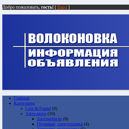
Добро пожаловать,
гость!
[
Вход
]
Главная
Категории
Lost & Found
(0)
Авто-мото
(10)
Автомобили
(0)
Грузовые, спецтехника
(4)