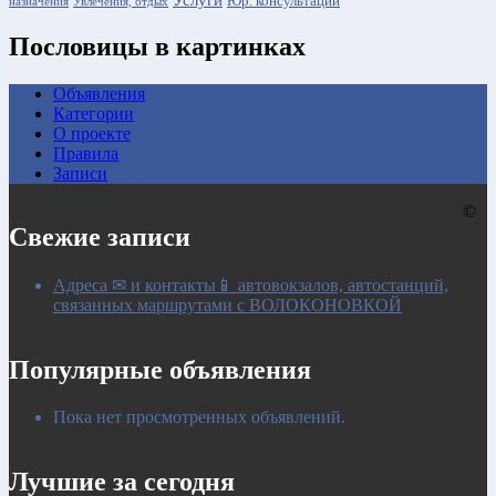
Юр. консультации
назначения
Увлечения, отдых
Пословицы в картинках
Объявления
Категории
О проекте
Правила
Записи
©
Свежие записи
Адреса ✉ и контакты📱 автовокзалов, автостанций,
связанных маршрутами с ВОЛОКОНОВКОЙ
Популярные объявления
Пока нет просмотренных объявлений.
Лучшие за сегодня