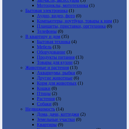
Запчасти, аксессуары
(5)
Мотоциклы, мототехника
(1)
Бытовая электроника
(1)
Аудио, видео, фото
(0)
Компьютеры, ноутбуки, товары к ним
(1)
Планшеты, приставки, оргтехника
(0)
Телефоны
(0)
В квартиру и дом
(35)
Бытовая техника
(4)
Мебель
(13)
Оборудование
(3)
Продукты питания
(13)
Товары для кухни
(2)
Животные и растения
(13)
Аквариумы, рыбки
(0)
Другие животные
(6)
Корм для животных
(1)
Кошки
(0)
Птицы
(2)
Растения
(3)
Собаки
(0)
Недвижимость
(14)
Дома, дачи, коттеджи
(2)
Земельные участки
(0)
Квартиры
(9)