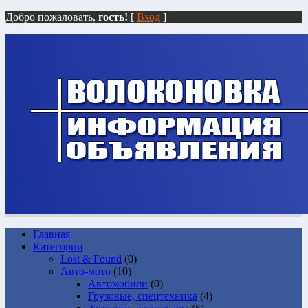
Добро пожаловать,
гость!
[
Вход
]
Главная
Категории
Lost & Found
(0)
Авто-мото
(10)
Автомобили
(0)
Грузовые, спецтехника
(4)