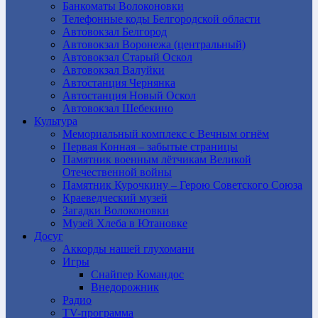
Банкоматы Волоконовки
Телефонные коды Белгородской области
Автовокзал Белгород
Автовокзал Воронежа (центральный)
Автовокзал Старый Оскол
Автовокзал Валуйки
Автостанция Чернянка
Автостанция Новый Оскол
Автовокзал Шебекино
Культура
Мемориальный комплекс с Вечным огнём
Первая Конная – забытые страницы
Памятник военным лётчикам Великой
Отечественной войны
Памятник Курочкину – Герою Советского Союза
Краеведческий музей
Загадки Волоконовки
Музей Хлеба в Ютановке
Досуг
Аккорды нашей глухомани
Игры
Снайпер Командос
Внедорожник
Радио
TV-программа