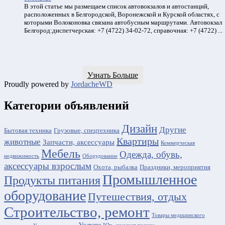
В этой статье мы размещаем список автовокзалов и автостанций,
расположенных в Белгородской, Воронежской и Курской областях, с
которыми Волоконовка связана автобусным маршрутами. Автовокзал
Белгород:диспетчерская: +7 (4722) 34-02-72, справочная: +7 (4722) ...
Узнать Больше
Proudly powered by
JordacheWD
Категории объявлений
Дизайн
Другие
Бытовая техника
Грузовые, спецтехника
Квартиры
животные
Запчасти, аксессуары
Коммерческая
Мебель
Одежда, обувь,
недвижимость
Оборудование
аксессуары взрослым
Охота, рыбалка
Праздники, мероприятия
Промышленное
Продукты питания
оборудование
Путешествия, отдых
Строительство, ремонт
Товары медицинского
Услуги