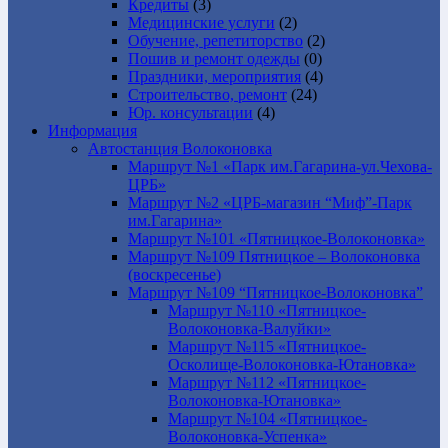
Кредиты
(3)
Медицинские услуги
(2)
Обучение, репетиторство
(2)
Пошив и ремонт одежды
(0)
Праздники, мероприятия
(4)
Строительство, ремонт
(24)
Юр. консультации
(4)
Информация
Автостанция Волоконовка
Маршрут №1 «Парк им.Гагарина-ул.Чехова-
ЦРБ»
Маршрут №2 «ЦРБ-магазин “Миф”-Парк
им.Гагарина»
Маршрут №101 «Пятницкое-Волоконовка»
Маршрут №109 Пятницкое – Волоконовка
(воскресенье)
Маршрут №109 “Пятницкое-Волоконовка”
Маршрут №110 «Пятницкое-
Волоконовка-Валуйки»
Маршрут №115 «Пятницкое-
Осколище-Волоконовка-Ютановка»
Маршрут №112 «Пятницкое-
Волоконовка-Ютановка»
Маршрут №104 «Пятницкое-
Волоконовка-Успенка»