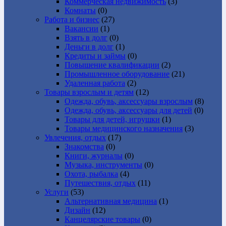
Коммерческая недвижимость
(3)
Комнаты
(0)
Работа и бизнес
(27)
Вакансии
(1)
Взять в долг
(0)
Деньги в долг
(1)
Кредиты и займы
(0)
Повышение квалификации
(2)
Промышленное оборудование
(21)
Удаленная работа
(2)
Товары взрослым и детям
(12)
Одежда, обувь, аксессуары взрослым
(8)
Одежда, обувь, аксессуары для детей
(0)
Товары для детей, игрушки
(1)
Товары медицинского назначения
(3)
Увлечения, отдых
(17)
Знакомства
(0)
Книги, журналы
(0)
Музыка, инструменты
(0)
Охота, рыбалка
(4)
Путешествия, отдых
(11)
Услуги
(53)
Альтернативная медицина
(1)
Дизайн
(12)
Канцелярские товары
(0)