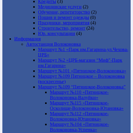
Кредиты
(3)
Медицинские услуги
(2)
Обучение, репетиторство
(2)
Пошив и ремонт одежды
(0)
Праздники, мероприятия
(4)
Строительство, ремонт
(24)
Юр. консультации
(4)
Информация
Автостанция Волоконовка
Маршрут №1 «Парк им.Гагарина-ул.Чехова-
ЦРБ»
Маршрут №2 «ЦРБ-магазин “Миф”-Парк
им.Гагарина»
Маршрут №101 «Пятницкое-Волоконовка»
Маршрут №109 Пятницкое – Волоконовка
(воскресенье)
Маршрут №109 “Пятницкое-Волоконовка”
Маршрут №110 «Пятницкое-
Волоконовка-Валуйки»
Маршрут №115 «Пятницкое-
Осколище-Волоконовка-Ютановка»
Маршрут №112 «Пятницкое-
Волоконовка-Ютановка»
Маршрут №104 «Пятницкое-
Волоконовка-Успенка»