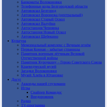
Банкоматы Волоконовки
Телефонные коды Белгородской области
Автовокзал Белгород
Автовокзал Воронежа (центральный)
Автовокзал Старый Оскол
Автовокзал Валуйки
Автостанция Чернянка
Автостанция Новый Оскол
Автовокзал Шебекино
Культура
Мемориальный комплекс с Вечным огнём
Первая Конная – забытые страницы
Памятник военным лётчикам Великой
Отечественной войны
Памятник Курочкину – Герою Советского Союза
Краеведческий музей
Загадки Волоконовки
Музей Хлеба в Ютановке
Досуг
Аккорды нашей глухомани
Игры
Снайпер Командос
Внедорожник
Радио
TV-программа