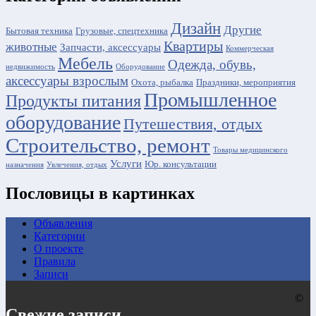
Дизайн
Другие
Бытовая техника
Грузовые, спецтехника
Квартиры
животные
Запчасти, аксессуары
Коммерческая
Мебель
Одежда, обувь,
недвижимость
Оборудование
аксессуары взрослым
Охота, рыбалка
Праздники, мероприятия
Промышленное
Продукты питания
оборудование
Путешествия, отдых
Строительство, ремонт
Товары медицинского
Услуги
Юр. консультации
назначения
Увлечения, отдых
Пословицы в картинках
Объявления
Категории
О проекте
Правила
Записи
©
Свежие записи