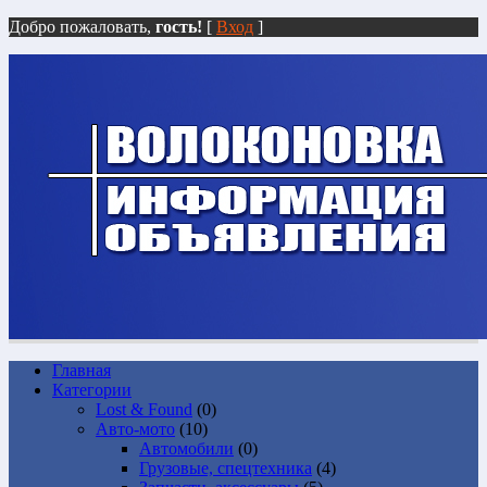
Добро пожаловать,
гость!
[
Вход
]
Главная
Категории
Lost & Found
(0)
Авто-мото
(10)
Автомобили
(0)
Грузовые, спецтехника
(4)