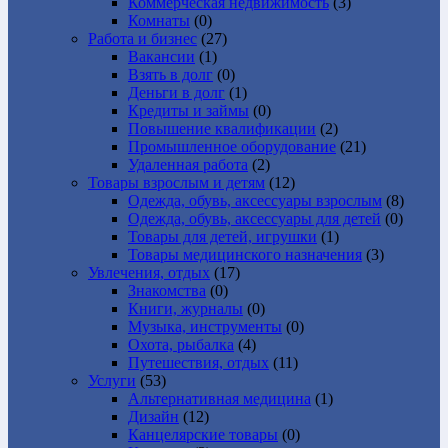
Коммерческая недвижимость
(3)
Комнаты
(0)
Работа и бизнес
(27)
Вакансии
(1)
Взять в долг
(0)
Деньги в долг
(1)
Кредиты и займы
(0)
Повышение квалификации
(2)
Промышленное оборудование
(21)
Удаленная работа
(2)
Товары взрослым и детям
(12)
Одежда, обувь, аксессуары взрослым
(8)
Одежда, обувь, аксессуары для детей
(0)
Товары для детей, игрушки
(1)
Товары медицинского назначения
(3)
Увлечения, отдых
(17)
Знакомства
(0)
Книги, журналы
(0)
Музыка, инструменты
(0)
Охота, рыбалка
(4)
Путешествия, отдых
(11)
Услуги
(53)
Альтернативная медицина
(1)
Дизайн
(12)
Канцелярские товары
(0)