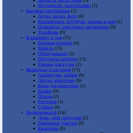
Запчасти, аксессуары
(5)
Мотоциклы, мототехника
(1)
Бытовая электроника
(1)
Аудио, видео, фото
(0)
Компьютеры, ноутбуки, товары к ним
(1)
Планшеты, приставки, оргтехника
(0)
Телефоны
(0)
В квартиру и дом
(35)
Бытовая техника
(4)
Мебель
(13)
Оборудование
(3)
Продукты питания
(13)
Товары для кухни
(2)
Животные и растения
(13)
Аквариумы, рыбки
(0)
Другие животные
(6)
Корм для животных
(1)
Кошки
(0)
Птицы
(2)
Растения
(3)
Собаки
(0)
Недвижимость
(14)
Дома, дачи, коттеджи
(2)
Земельные участки
(0)
Квартиры
(9)