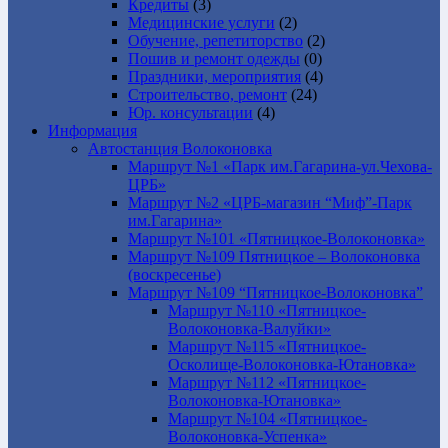
Кредиты
(3)
Медицинские услуги
(2)
Обучение, репетиторство
(2)
Пошив и ремонт одежды
(0)
Праздники, мероприятия
(4)
Строительство, ремонт
(24)
Юр. консультации
(4)
Информация
Автостанция Волоконовка
Маршрут №1 «Парк им.Гагарина-ул.Чехова-
ЦРБ»
Маршрут №2 «ЦРБ-магазин “Миф”-Парк
им.Гагарина»
Маршрут №101 «Пятницкое-Волоконовка»
Маршрут №109 Пятницкое – Волоконовка
(воскресенье)
Маршрут №109 “Пятницкое-Волоконовка”
Маршрут №110 «Пятницкое-
Волоконовка-Валуйки»
Маршрут №115 «Пятницкое-
Осколище-Волоконовка-Ютановка»
Маршрут №112 «Пятницкое-
Волоконовка-Ютановка»
Маршрут №104 «Пятницкое-
Волоконовка-Успенка»