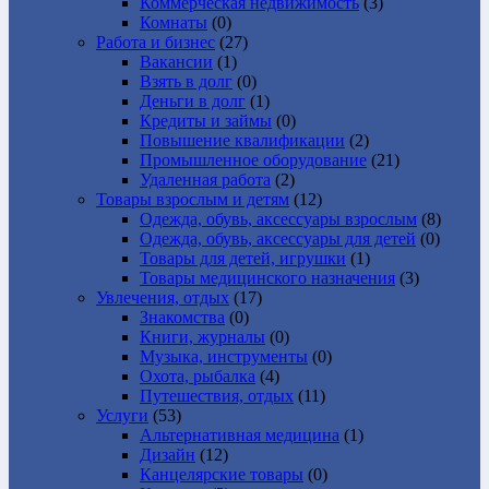
Коммерческая недвижимость
(3)
Комнаты
(0)
Работа и бизнес
(27)
Вакансии
(1)
Взять в долг
(0)
Деньги в долг
(1)
Кредиты и займы
(0)
Повышение квалификации
(2)
Промышленное оборудование
(21)
Удаленная работа
(2)
Товары взрослым и детям
(12)
Одежда, обувь, аксессуары взрослым
(8)
Одежда, обувь, аксессуары для детей
(0)
Товары для детей, игрушки
(1)
Товары медицинского назначения
(3)
Увлечения, отдых
(17)
Знакомства
(0)
Книги, журналы
(0)
Музыка, инструменты
(0)
Охота, рыбалка
(4)
Путешествия, отдых
(11)
Услуги
(53)
Альтернативная медицина
(1)
Дизайн
(12)
Канцелярские товары
(0)