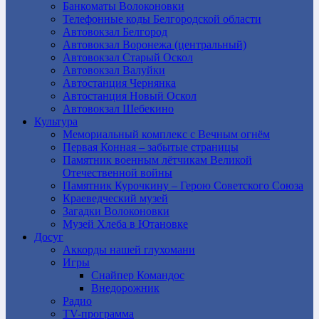
Банкоматы Волоконовки
Телефонные коды Белгородской области
Автовокзал Белгород
Автовокзал Воронежа (центральный)
Автовокзал Старый Оскол
Автовокзал Валуйки
Автостанция Чернянка
Автостанция Новый Оскол
Автовокзал Шебекино
Культура
Мемориальный комплекс с Вечным огнём
Первая Конная – забытые страницы
Памятник военным лётчикам Великой
Отечественной войны
Памятник Курочкину – Герою Советского Союза
Краеведческий музей
Загадки Волоконовки
Музей Хлеба в Ютановке
Досуг
Аккорды нашей глухомани
Игры
Снайпер Командос
Внедорожник
Радио
TV-программа