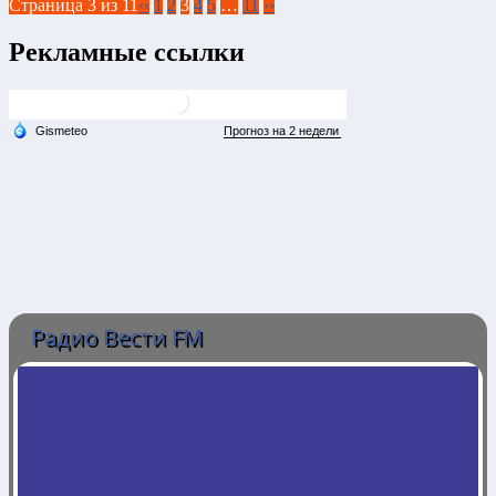
Страница 3 из 11
‹‹
1
2
3
4
5
…
11
››
Рекламные ссылки
Радио Вести FM