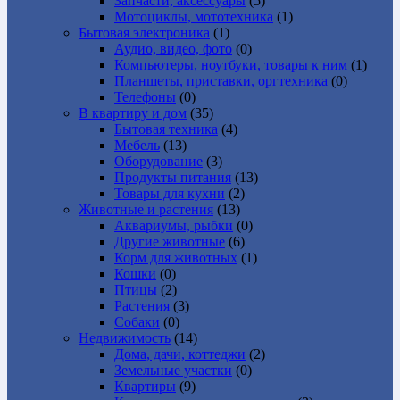
Запчасти, аксессуары
(5)
Мотоциклы, мототехника
(1)
Бытовая электроника
(1)
Аудио, видео, фото
(0)
Компьютеры, ноутбуки, товары к ним
(1)
Планшеты, приставки, оргтехника
(0)
Телефоны
(0)
В квартиру и дом
(35)
Бытовая техника
(4)
Мебель
(13)
Оборудование
(3)
Продукты питания
(13)
Товары для кухни
(2)
Животные и растения
(13)
Аквариумы, рыбки
(0)
Другие животные
(6)
Корм для животных
(1)
Кошки
(0)
Птицы
(2)
Растения
(3)
Собаки
(0)
Недвижимость
(14)
Дома, дачи, коттеджи
(2)
Земельные участки
(0)
Квартиры
(9)