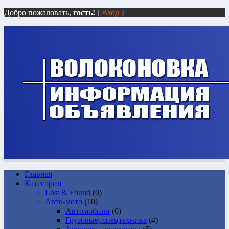
Добро пожаловать,
гость!
[
Вход
]
Главная
Категории
Lost & Found
(0)
Авто-мото
(10)
Автомобили
(0)
Грузовые, спецтехника
(4)