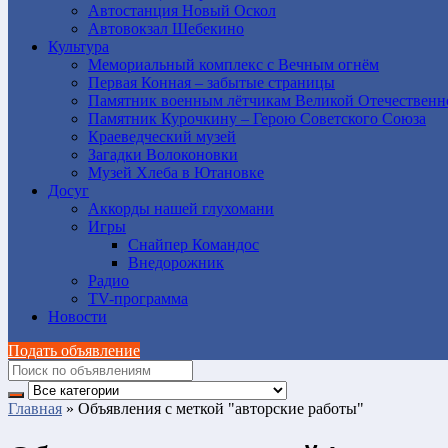
Автостанция Новый Оскол
Автовокзал Шебекино
Культура
Мемориальный комплекс с Вечным огнём
Первая Конная – забытые страницы
Памятник военным лётчикам Великой Отечественн
Памятник Курочкину – Герою Советского Союза
Краеведческий музей
Загадки Волоконовки
Музей Хлеба в Ютановке
Досуг
Аккорды нашей глухомани
Игры
Снайпер Командос
Внедорожник
Радио
TV-программа
Новости
Подать объявление
Главная
»
Объявления с меткой "авторские работы"