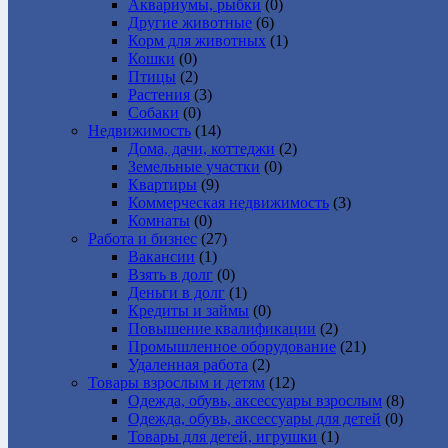
Аквариумы, рыбки
(0)
Другие животные
(6)
Корм для животных
(1)
Кошки
(0)
Птицы
(2)
Растения
(3)
Собаки
(0)
Недвижимость
(14)
Дома, дачи, коттеджи
(2)
Земельные участки
(0)
Квартиры
(9)
Коммерческая недвижимость
(3)
Комнаты
(0)
Работа и бизнес
(27)
Вакансии
(1)
Взять в долг
(0)
Деньги в долг
(1)
Кредиты и займы
(0)
Повышение квалификации
(2)
Промышленное оборудование
(21)
Удаленная работа
(2)
Товары взрослым и детям
(12)
Одежда, обувь, аксессуары взрослым
(8)
Одежда, обувь, аксессуары для детей
(0)
Товары для детей, игрушки
(1)