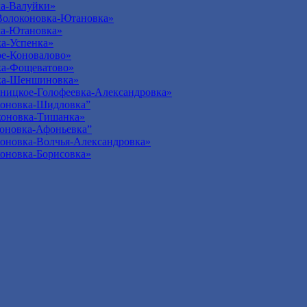
а-Валуйки»
Волоконовка-Ютановка»
ка-Ютановка»
а-Успенка»
е-Коновалово»
ка-Фощеватово»
ка-Шеншиновка»
ницкое-Голофеевка-Александровка»
оновка-Шидловка”
оновка-Тишанка»
оновка-Афоньевка”
оновка-Волчья-Александровка»
оновка-Борисовка»