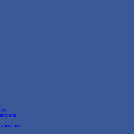
РБ»
агарина»
кресенье)