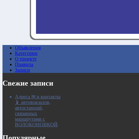
Объявления
Категории
0:00
О проекте
Правила
Записи
Свежие записи
Адреса ✉ и контакты
📱 автовокзалов,
автостанций,
связанных
маршрутами с
ВОЛОКОНОВКОЙ
Популярные