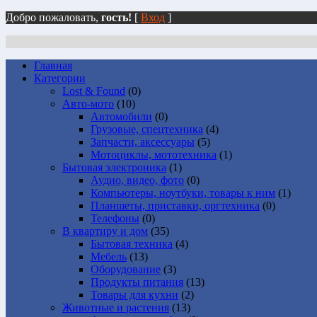
Добро пожаловать,
гость!
[
Вход
]
Главная
Категории
Lost & Found
(0)
Авто-мото
(10)
Автомобили
(0)
Грузовые, спецтехника
(4)
Запчасти, аксессуары
(5)
Мотоциклы, мототехника
(1)
Бытовая электроника
(1)
Аудио, видео, фото
(0)
Компьютеры, ноутбуки, товары к ним
(1)
Планшеты, приставки, оргтехника
(0)
Телефоны
(0)
В квартиру и дом
(35)
Бытовая техника
(4)
Мебель
(13)
Оборудование
(3)
Продукты питания
(13)
Товары для кухни
(2)
Животные и растения
(13)