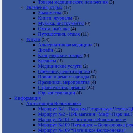
Товары медицинского назначения
(3)
Увлечения, отдых
(17)
Знакомства
(0)
Книги, журналы
(0)
Музыка, инструменты
(0)
Охота, рыбалка
(4)
Путешествия, отдых
(11)
Услуги
(53)
Альтернативная медицина
(1)
Дизайн
(12)
Канцелярские товары
(0)
Кредиты
(3)
Медицинские услуги
(2)
Обучение, репетиторство
(2)
Пошив и ремонт одежды
(0)
Праздники, мероприятия
(4)
Строительство, ремонт
(24)
Юр. консультации
(4)
Информация
Автостанция Волоконовка
Маршрут №1 «Парк им.Гагарина-ул.Чехова-Ц
Маршрут №2 «ЦРБ-магазин “Миф”-Парк им.Г
Маршрут №101 «Пятницкое-Волоконовка»
Маршрут №109 Пятницкое – Волоконовка (вос
Маршрут №109 “Пятницкое-Волоконовка”