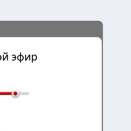
й эфир