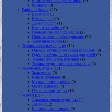
Коммерческая недвижимость
(3)
Комнаты
(0)
Работа и бизнес
(27)
Вакансии
(1)
Взять в долг
(0)
Деньги в долг
(1)
Кредиты и займы
(0)
Повышение квалификации
(2)
Промышленное оборудование
(21)
Удаленная работа
(2)
Товары взрослым и детям
(12)
Одежда, обувь, аксессуары взрослым
(8)
Одежда, обувь, аксессуары для детей
(0)
Товары для детей, игрушки
(1)
Товары медицинского назначения
(3)
Увлечения, отдых
(17)
Знакомства
(0)
Книги, журналы
(0)
Музыка, инструменты
(0)
Охота, рыбалка
(4)
Путешествия, отдых
(11)
Услуги
(53)
Альтернативная медицина
(1)
Дизайн
(12)
Канцелярские товары
(0)