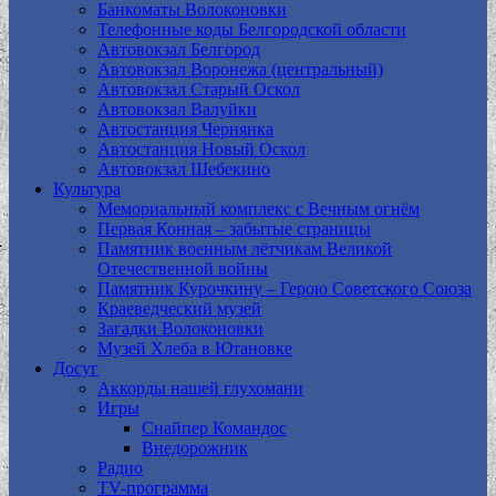
Банкоматы Волоконовки
Телефонные коды Белгородской области
Автовокзал Белгород
Автовокзал Воронежа (центральный)
Автовокзал Старый Оскол
Автовокзал Валуйки
Автостанция Чернянка
Автостанция Новый Оскол
Автовокзал Шебекино
Культура
Мемориальный комплекс с Вечным огнём
Первая Конная – забытые страницы
Памятник военным лётчикам Великой
Отечественной войны
Памятник Курочкину – Герою Советского Союза
Краеведческий музей
Загадки Волоконовки
Музей Хлеба в Ютановке
Досуг
Аккорды нашей глухомани
Игры
Снайпер Командос
Внедорожник
Радио
TV-программа