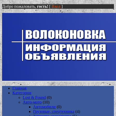
Добро пожаловать,
гость!
[
Вход
]
Главная
Категории
Lost & Found
(0)
Авто-мото
(10)
Автомобили
(0)
Грузовые, спецтехника
(4)