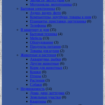
Запчасти, аксессуары
(5)
Мотоциклы, мототехника
(1)
Бытовая электроника
(1)
Аудио, видео, фото
(0)
Компьютеры, ноутбуки, товары к ним
(1)
Планшеты, приставки, оргтехника
(0)
Телефоны
(0)
В квартиру и дом
(35)
Бытовая техника
(4)
Мебель
(13)
Оборудование
(3)
Продукты питания
(13)
Товары для кухни
(2)
Животные и растения
(13)
Аквариумы, рыбки
(0)
Другие животные
(6)
Корм для животных
(1)
Кошки
(0)
Птицы
(2)
Растения
(3)
Собаки
(0)
Недвижимость
(14)
Дома, дачи, коттеджи
(2)
Земельные участки
(0)
Квартиры
(9)