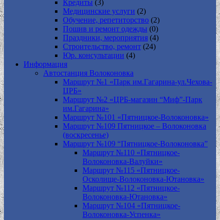
Кредиты
(3)
Медицинские услуги
(2)
Обучение, репетиторство
(2)
Пошив и ремонт одежды
(0)
Праздники, мероприятия
(4)
Строительство, ремонт
(24)
Юр. консультации
(4)
Информация
Автостанция Волоконовка
Маршрут №1 «Парк им.Гагарина-ул.Чехова-
ЦРБ»
Маршрут №2 «ЦРБ-магазин “Миф”-Парк
им.Гагарина»
Маршрут №101 «Пятницкое-Волоконовка»
Маршрут №109 Пятницкое – Волоконовка
(воскресенье)
Маршрут №109 “Пятницкое-Волоконовка”
Маршрут №110 «Пятницкое-
Волоконовка-Валуйки»
Маршрут №115 «Пятницкое-
Осколище-Волоконовка-Ютановка»
Маршрут №112 «Пятницкое-
Волоконовка-Ютановка»
Маршрут №104 «Пятницкое-
Волоконовка-Успенка»