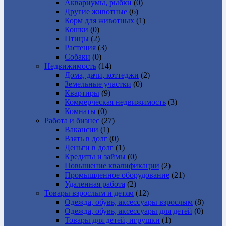
Аквариумы, рыбки
(0)
Другие животные
(6)
Корм для животных
(1)
Кошки
(0)
Птицы
(2)
Растения
(3)
Собаки
(0)
Недвижимость
(14)
Дома, дачи, коттеджи
(2)
Земельные участки
(0)
Квартиры
(9)
Коммерческая недвижимость
(3)
Комнаты
(0)
Работа и бизнес
(27)
Вакансии
(1)
Взять в долг
(0)
Деньги в долг
(1)
Кредиты и займы
(0)
Повышение квалификации
(2)
Промышленное оборудование
(21)
Удаленная работа
(2)
Товары взрослым и детям
(12)
Одежда, обувь, аксессуары взрослым
(8)
Одежда, обувь, аксессуары для детей
(0)
Товары для детей, игрушки
(1)