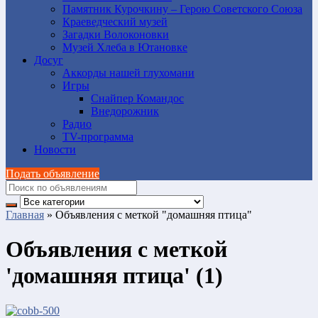
Памятник Курочкину – Герою Советского Союза
Краеведческий музей
Загадки Волоконовки
Музей Хлеба в Ютановке
Досуг
Аккорды нашей глухомани
Игры
Снайпер Командос
Внедорожник
Радио
TV-программа
Новости
Подать объявление
Главная
»
Объявления с меткой "домашняя птица"
Объявления с меткой
'домашняя птица' (1)