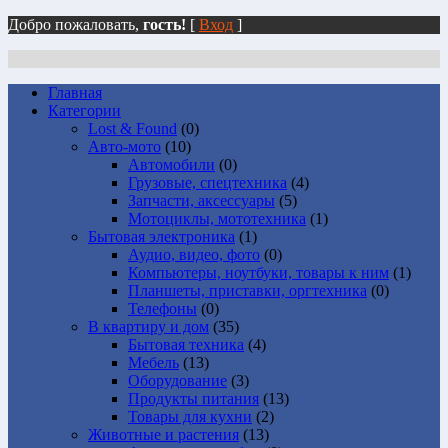
Добро пожаловать,
гость!
[
Вход
]
Главная
Категории
Lost & Found
(0)
Авто-мото
(10)
Автомобили
(0)
Грузовые, спецтехника
(4)
Запчасти, аксессуары
(5)
Мотоциклы, мототехника
(1)
Бытовая электроника
(1)
Аудио, видео, фото
(0)
Компьютеры, ноутбуки, товары к ним
(1)
Планшеты, приставки, оргтехника
(0)
Телефоны
(0)
В квартиру и дом
(35)
Бытовая техника
(4)
Мебель
(13)
Оборудование
(3)
Продукты питания
(13)
Товары для кухни
(2)
Животные и растения
(13)