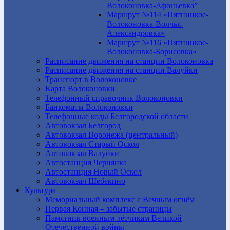
Волоконовка-Афоньевка”
Маршрут №114 «Пятницкое-
Волоконовка-Волчья-
Александровка»
Маршрут №116 «Пятницкое-
Волоконовка-Борисовка»
Расписание движения на станции Волоконовка
Расписание движения на станции Валуйки
Транспорт в Волоконовке
Карта Волоконовки
Телефонный справочник Волоконовки
Банкоматы Волоконовки
Телефонные коды Белгородской области
Автовокзал Белгород
Автовокзал Воронежа (центральный)
Автовокзал Старый Оскол
Автовокзал Валуйки
Автостанция Чернянка
Автостанция Новый Оскол
Автовокзал Шебекино
Культура
Мемориальный комплекс с Вечным огнём
Первая Конная – забытые страницы
Памятник военным лётчикам Великой
Отечественной войны