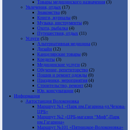
Товары медицинского назначения
(3)
Увлечения, отдых
(17)
Знакомства
(0)
Книги, журналы
(0)
Музыка, инструменты
(0)
Охота, рыбалка
(4)
Путешествия, отдых
(11)
Услуги
(53)
Альтернативная медицина
(1)
Дизайн
(12)
Канцелярские товары
(0)
Кредиты
(3)
Медицинские услуги
(2)
Обучение, репетиторство
(2)
Пошив и ремонт одежды
(0)
Праздники, мероприятия
(4)
Строительство, ремонт
(24)
Юр. консультации
(4)
Информация
Автостанция Волоконовка
Маршрут №1 «Парк им.Гагарина-ул.Чехова-
ЦРБ»
Маршрут №2 «ЦРБ-магазин “Миф”-Парк
им.Гагарина»
Маршрут №101 «Пятницкое-Волоконовка»