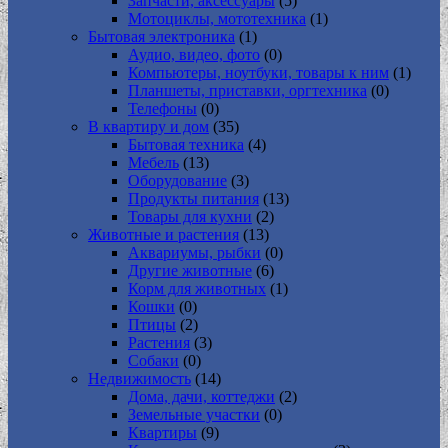
Запчасти, аксессуары
(5)
Мотоциклы, мототехника
(1)
Бытовая электроника
(1)
Аудио, видео, фото
(0)
Компьютеры, ноутбуки, товары к ним
(1)
Планшеты, приставки, оргтехника
(0)
Телефоны
(0)
В квартиру и дом
(35)
Бытовая техника
(4)
Мебель
(13)
Оборудование
(3)
Продукты питания
(13)
Товары для кухни
(2)
Животные и растения
(13)
Аквариумы, рыбки
(0)
Другие животные
(6)
Корм для животных
(1)
Кошки
(0)
Птицы
(2)
Растения
(3)
Собаки
(0)
Недвижимость
(14)
Дома, дачи, коттеджи
(2)
Земельные участки
(0)
Квартиры
(9)