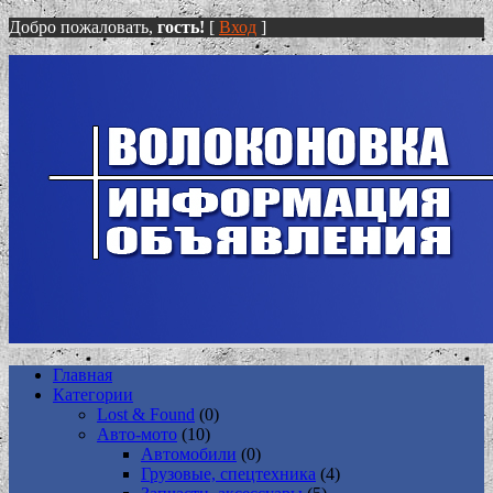
Добро пожаловать,
гость!
[
Вход
]
Главная
Категории
Lost & Found
(0)
Авто-мото
(10)
Автомобили
(0)
Грузовые, спецтехника
(4)