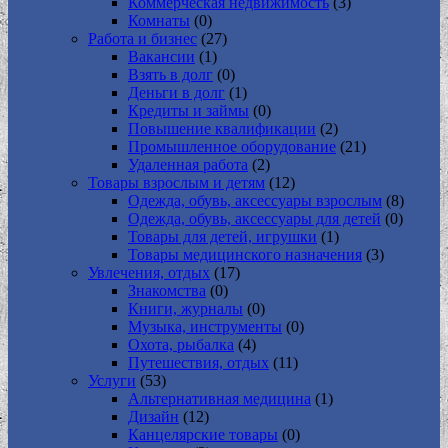
Коммерческая недвижимость
(3)
Комнаты
(0)
Работа и бизнес
(27)
Вакансии
(1)
Взять в долг
(0)
Деньги в долг
(1)
Кредиты и займы
(0)
Повышение квалификации
(2)
Промышленное оборудование
(21)
Удаленная работа
(2)
Товары взрослым и детям
(12)
Одежда, обувь, аксессуары взрослым
(8)
Одежда, обувь, аксессуары для детей
(0)
Товары для детей, игрушки
(1)
Товары медицинского назначения
(3)
Увлечения, отдых
(17)
Знакомства
(0)
Книги, журналы
(0)
Музыка, инструменты
(0)
Охота, рыбалка
(4)
Путешествия, отдых
(11)
Услуги
(53)
Альтернативная медицина
(1)
Дизайн
(12)
Канцелярские товары
(0)