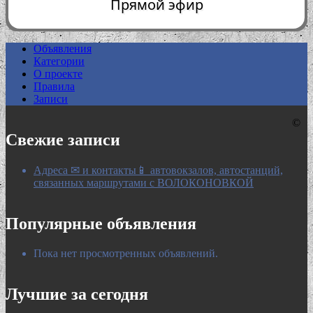
Прямой эфир
Объявления
Категории
0:00
О проекте
Правила
Записи
©
Свежие записи
Адреса ✉ и контакты📱 автовокзалов, автостанций,
связанных маршрутами с ВОЛОКОНОВКОЙ
Популярные объявления
Пока нет просмотренных объявлений.
Лучшие за сегодня