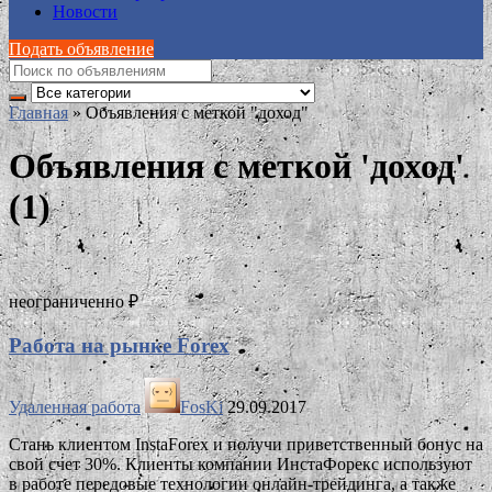
Новости
Подать объявление
Главная
»
Объявления с меткой "доход"
Объявления с меткой 'доход'
(1)
неограниченно ₽
Работа на рынке Forex
Удаленная работа
FosKi
29.09.2017
Стань клиентом InstaForex и получи приветственный бонус на
свой счет 30%. Клиенты компании ИнстаФорекс используют
в работе передовые технологии онлайн-трейдинга, а также