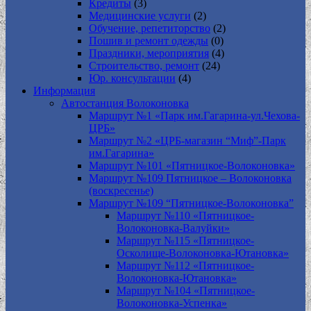
Кредиты
(3)
Медицинские услуги
(2)
Обучение, репетиторство
(2)
Пошив и ремонт одежды
(0)
Праздники, мероприятия
(4)
Строительство, ремонт
(24)
Юр. консультации
(4)
Информация
Автостанция Волоконовка
Маршрут №1 «Парк им.Гагарина-ул.Чехова-
ЦРБ»
Маршрут №2 «ЦРБ-магазин “Миф”-Парк
им.Гагарина»
Маршрут №101 «Пятницкое-Волоконовка»
Маршрут №109 Пятницкое – Волоконовка
(воскресенье)
Маршрут №109 “Пятницкое-Волоконовка”
Маршрут №110 «Пятницкое-
Волоконовка-Валуйки»
Маршрут №115 «Пятницкое-
Осколище-Волоконовка-Ютановка»
Маршрут №112 «Пятницкое-
Волоконовка-Ютановка»
Маршрут №104 «Пятницкое-
Волоконовка-Успенка»