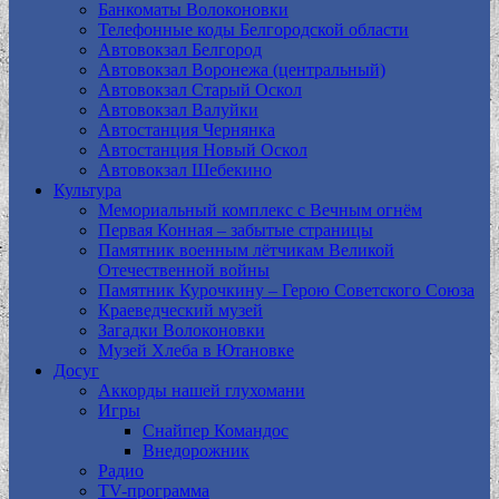
Банкоматы Волоконовки
Телефонные коды Белгородской области
Автовокзал Белгород
Автовокзал Воронежа (центральный)
Автовокзал Старый Оскол
Автовокзал Валуйки
Автостанция Чернянка
Автостанция Новый Оскол
Автовокзал Шебекино
Культура
Мемориальный комплекс с Вечным огнём
Первая Конная – забытые страницы
Памятник военным лётчикам Великой
Отечественной войны
Памятник Курочкину – Герою Советского Союза
Краеведческий музей
Загадки Волоконовки
Музей Хлеба в Ютановке
Досуг
Аккорды нашей глухомани
Игры
Снайпер Командос
Внедорожник
Радио
TV-программа