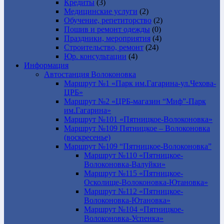
Кредиты
(3)
Медицинские услуги
(2)
Обучение, репетиторство
(2)
Пошив и ремонт одежды
(0)
Праздники, мероприятия
(4)
Строительство, ремонт
(24)
Юр. консультации
(4)
Информация
Автостанция Волоконовка
Маршрут №1 «Парк им.Гагарина-ул.Чехова-
ЦРБ»
Маршрут №2 «ЦРБ-магазин “Миф”-Парк
им.Гагарина»
Маршрут №101 «Пятницкое-Волоконовка»
Маршрут №109 Пятницкое – Волоконовка
(воскресенье)
Маршрут №109 “Пятницкое-Волоконовка”
Маршрут №110 «Пятницкое-
Волоконовка-Валуйки»
Маршрут №115 «Пятницкое-
Осколище-Волоконовка-Ютановка»
Маршрут №112 «Пятницкое-
Волоконовка-Ютановка»
Маршрут №104 «Пятницкое-
Волоконовка-Успенка»