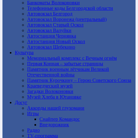
Банкоматы Волоконовки
Телефонные коды Белгородской области
Автовокзал Белгород
Автовокзал Воронежа (центральный)
Автовокзал Старый Оскол
Автовокзал Валуйки
Автостанция Чернянка
Автостанция Новый Оскол
Автовокзал Шебекино
Культура
Мемориальный комплекс с Вечным огнём
Первая Конная – забытые страницы
Памятник военным лётчикам Великой
Отечественной войны
Памятник Курочкину – Герою Советского Союза
Краеведческий музей
Загадки Волоконовки
Музей Хлеба в Ютановке
Досуг
Аккорды нашей глухомани
Игры
Снайпер Командос
Внедорожник
Радио
TV-программа