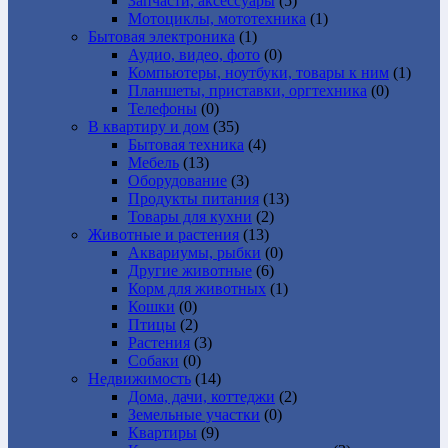
Запчасти, аксессуары
(5)
Мотоциклы, мототехника
(1)
Бытовая электроника
(1)
Аудио, видео, фото
(0)
Компьютеры, ноутбуки, товары к ним
(1)
Планшеты, приставки, оргтехника
(0)
Телефоны
(0)
В квартиру и дом
(35)
Бытовая техника
(4)
Мебель
(13)
Оборудование
(3)
Продукты питания
(13)
Товары для кухни
(2)
Животные и растения
(13)
Аквариумы, рыбки
(0)
Другие животные
(6)
Корм для животных
(1)
Кошки
(0)
Птицы
(2)
Растения
(3)
Собаки
(0)
Недвижимость
(14)
Дома, дачи, коттеджи
(2)
Земельные участки
(0)
Квартиры
(9)