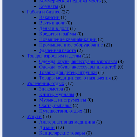
Коммерческая недвижимость
(3)
Комнаты
(0)
Работа и бизнес
(27)
Вакансии
(1)
Взять в долг
(0)
Деньги в долг
(1)
Кредиты и займы
(0)
Повышение квалификации
(2)
Промышленное оборудование
(21)
Удаленная работа
(2)
Товары взрослым и детям
(12)
Одежда, обувь, аксессуары взрослым
(8)
Одежда, обувь, аксессуары для детей
(0)
Товары для детей, игрушки
(1)
Товары медицинского назначения
(3)
Увлечения, отдых
(17)
Знакомства
(0)
Книги, журналы
(0)
Музыка, инструменты
(0)
Охота, рыбалка
(4)
Путешествия, отдых
(11)
Услуги
(53)
Альтернативная медицина
(1)
Дизайн
(12)
Канцелярские товары
(0)