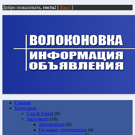
Добро пожаловать,
гость!
[
Вход
]
Главная
Категории
Lost & Found
(0)
Авто-мото
(10)
Автомобили
(0)
Грузовые, спецтехника
(4)