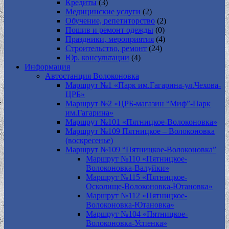
Кредиты
(3)
Медицинские услуги
(2)
Обучение, репетиторство
(2)
Пошив и ремонт одежды
(0)
Праздники, мероприятия
(4)
Строительство, ремонт
(24)
Юр. консультации
(4)
Информация
Автостанция Волоконовка
Маршрут №1 «Парк им.Гагарина-ул.Чехова-
ЦРБ»
Маршрут №2 «ЦРБ-магазин “Миф”-Парк
им.Гагарина»
Маршрут №101 «Пятницкое-Волоконовка»
Маршрут №109 Пятницкое – Волоконовка
(воскресенье)
Маршрут №109 “Пятницкое-Волоконовка”
Маршрут №110 «Пятницкое-
Волоконовка-Валуйки»
Маршрут №115 «Пятницкое-
Осколище-Волоконовка-Ютановка»
Маршрут №112 «Пятницкое-
Волоконовка-Ютановка»
Маршрут №104 «Пятницкое-
Волоконовка-Успенка»