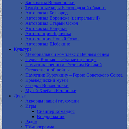
Банкоматы Волоконовки
Телефонные коды Белгородской области
Автовокзал Белгород
Автовокзал Воронежа (центральный)
Автовокзал Старый Оскол
Автовокзал Валуйки
Автостанция Чернянка
Автостанция Новый Оскол
Автовокзал Шебекино
Культура
Мемориальный комплекс с Вечным огнём
Первая Конная – забытые страницы
Памятник военным лётчикам Великой
Отечественной войны
Памятник Курочкину – Герою Советского Союза
Краеведческий музей
Загадки Волоконовки
Музей Хлеба в Ютановке
Досуг
Аккорды нашей глухомани
Игры
Снайпер Командос
Внедорожник
Радио
TV-программа