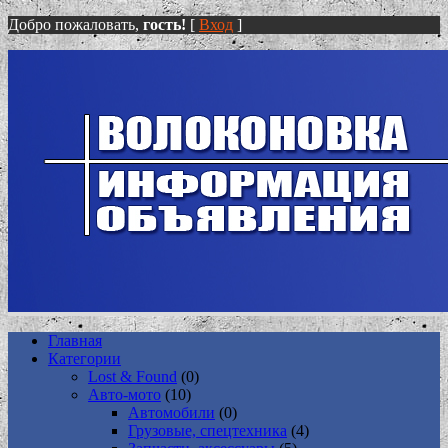
Добро пожаловать,
гость!
[
Вход
]
Главная
Категории
Lost & Found
(0)
Авто-мото
(10)
Автомобили
(0)
Грузовые, спецтехника
(4)