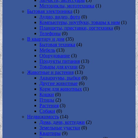
Запчасти, аксессуары
(5)
Мотоциклы, мототехника
(1)
Бытовая электроника
(1)
Аудио, видео, фото
(0)
Компьютеры, ноутбуки, товары к ним
(1)
Планшеты, приставки, оргтехника
(0)
Телефоны
(0)
В квартиру и дом
(35)
Бытовая техника
(4)
Мебель
(13)
Оборудование
(3)
Продукты питания
(13)
Товары для кухни
(2)
Животные и растения
(13)
Аквариумы, рыбки
(0)
Другие животные
(6)
Корм для животных
(1)
Кошки
(0)
Птицы
(2)
Растения
(3)
Собаки
(0)
Недвижимость
(14)
Дома, дачи, коттеджи
(2)
Земельные участки
(0)
Квартиры
(9)