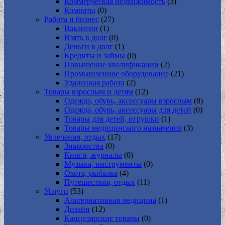
Коммерческая недвижимость
(3)
Комнаты
(0)
Работа и бизнес
(27)
Вакансии
(1)
Взять в долг
(0)
Деньги в долг
(1)
Кредиты и займы
(0)
Повышение квалификации
(2)
Промышленное оборудование
(21)
Удаленная работа
(2)
Товары взрослым и детям
(12)
Одежда, обувь, аксессуары взрослым
(8)
Одежда, обувь, аксессуары для детей
(0)
Товары для детей, игрушки
(1)
Товары медицинского назначения
(3)
Увлечения, отдых
(17)
Знакомства
(0)
Книги, журналы
(0)
Музыка, инструменты
(0)
Охота, рыбалка
(4)
Путешествия, отдых
(11)
Услуги
(53)
Альтернативная медицина
(1)
Дизайн
(12)
Канцелярские товары
(0)