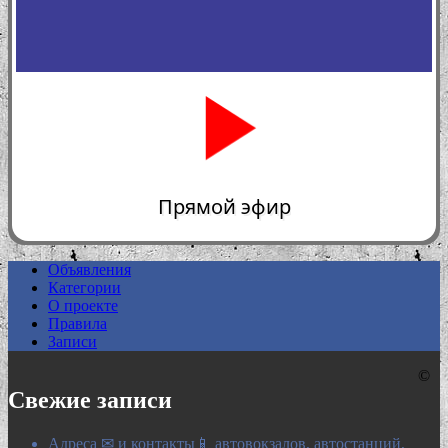
Прямой эфир
Объявления
Категории
0:00
О проекте
Правила
Записи
©
Свежие записи
Адреса ✉ и контакты📱 автовокзалов, автостанций,