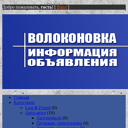
Добро пожаловать,
гость!
[
Вход
]
Главная
Категории
Lost & Found
(0)
Авто-мото
(10)
Автомобили
(0)
Грузовые, спецтехника
(4)