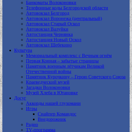
Банкоматы Волоконовки
Телефонные коды Белгородской области
Автовокзал Белгород
Автовокзал Воронежа (центральный)
Автовокзал Старый Оскол
Автовокзал Валуйки
Автостанция Чернянка
Автостанция Новый Оскол
Автовокзал Шебекино
Культура
Мемориальный комплекс с Вечным огнём
Первая Конная – забытые страницы
Памятник военным лётчикам Великой
Отечественной войны
Памятник Курочкину – Герою Советского Союза
Краеведческий музей
Загадки Волоконовки
Музей Хлеба в Ютановке
Досуг
Аккорды нашей глухомани
Игры
Снайпер Командос
Внедорожник
Радио
TV-программа