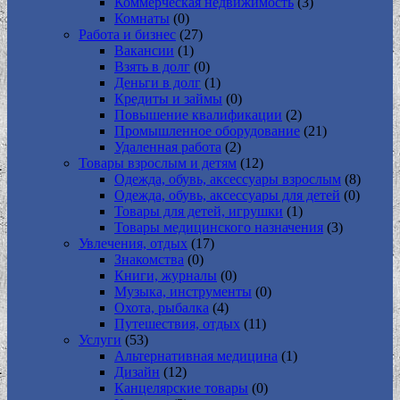
Коммерческая недвижимость
(3)
Комнаты
(0)
Работа и бизнес
(27)
Вакансии
(1)
Взять в долг
(0)
Деньги в долг
(1)
Кредиты и займы
(0)
Повышение квалификации
(2)
Промышленное оборудование
(21)
Удаленная работа
(2)
Товары взрослым и детям
(12)
Одежда, обувь, аксессуары взрослым
(8)
Одежда, обувь, аксессуары для детей
(0)
Товары для детей, игрушки
(1)
Товары медицинского назначения
(3)
Увлечения, отдых
(17)
Знакомства
(0)
Книги, журналы
(0)
Музыка, инструменты
(0)
Охота, рыбалка
(4)
Путешествия, отдых
(11)
Услуги
(53)
Альтернативная медицина
(1)
Дизайн
(12)
Канцелярские товары
(0)