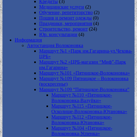
Кредиты
(3)
Медицинские услуги
(2)
Обучение, репетиторство
(2)
Пошив и ремонт одежды
(0)
Праздники, мероприятия
(4)
Строительство, ремонт
(24)
Юр. консультации
(4)
Информация
Автостанция Волоконовка
Маршрут №1 «Парк им.Гагарина-ул.Чехова-
ЦРБ»
Маршрут №2 «ЦРБ-магазин “Миф”-Парк
им.Гагарина»
Маршрут №101 «Пятницкое-Волоконовка»
Маршрут №109 Пятницкое – Волоконовка
(воскресенье)
Маршрут №109 “Пятницкое-Волоконовка”
Маршрут №110 «Пятницкое-
Волоконовка-Валуйки»
Маршрут №115 «Пятницкое-
Осколище-Волоконовка-Ютановка»
Маршрут №112 «Пятницкое-
Волоконовка-Ютановка»
Маршрут №104 «Пятницкое-
Волоконовка-Успенка»