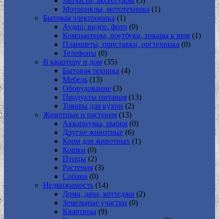
Запчасти, аксессуары
(5)
Мотоциклы, мототехника
(1)
Бытовая электроника
(1)
Аудио, видео, фото
(0)
Компьютеры, ноутбуки, товары к ним
(1)
Планшеты, приставки, оргтехника
(0)
Телефоны
(0)
В квартиру и дом
(35)
Бытовая техника
(4)
Мебель
(13)
Оборудование
(3)
Продукты питания
(13)
Товары для кухни
(2)
Животные и растения
(13)
Аквариумы, рыбки
(0)
Другие животные
(6)
Корм для животных
(1)
Кошки
(0)
Птицы
(2)
Растения
(3)
Собаки
(0)
Недвижимость
(14)
Дома, дачи, коттеджи
(2)
Земельные участки
(0)
Квартиры
(9)