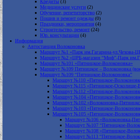
Кредиты
(3)
Медицинские услуги
(2)
Обучение, репетиторство
(2)
Пошив и ремонт одежды
(0)
Праздники, мероприятия
(4)
Строительство, ремонт
(24)
Юр. консультации
(4)
Информация
Автостанция Волоконовка
Маршрут №1 «Парк им.Гагарина-ул.Чехова-Ц
Маршрут №2 «ЦРБ-магазин “Миф”-Парк им.Г
Маршрут №101 «Пятницкое-Волоконовка»
Маршрут №109 Пятницкое – Волоконовка (вос
Маршрут №109 “Пятницкое-Волоконовка”
Маршрут №110 «Пятницкое-Волоконовк
Маршрут №115 «Пятницкое-Осколище-
Маршрут №112 «Пятницкое-Волоконов
Маршрут №104 «Пятницкое-Волоконовк
Маршрут №102 «Волоконовка-Пятницко
Маршрут №103 «Пятницкое-Волоконов
Маршрут №105 «Пятницкое-Волоконов
Маршрут №106 «Волоконовка-Пят
Маршрут №107 “Пятницкое-Волок
Маршрут №108 «Пятницкое-Волок
Маршрут №113 “Пятницкое-Волок