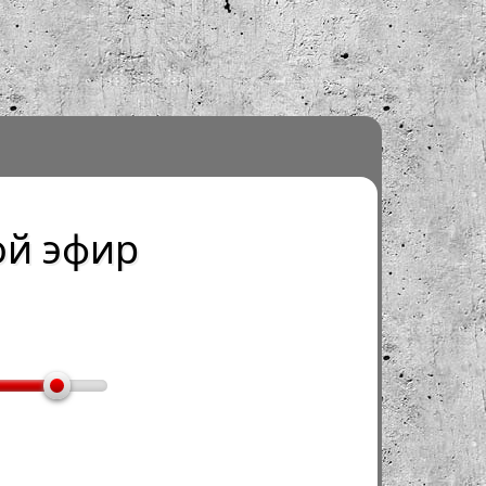
й эфир