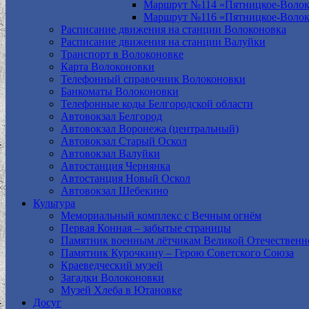
Маршрут №114 «Пятницкое-Волок
Маршрут №116 «Пятницкое-Волок
Расписание движения на станции Волоконовка
Расписание движения на станции Валуйки
Транспорт в Волоконовке
Карта Волоконовки
Телефонный справочник Волоконовки
Банкоматы Волоконовки
Телефонные коды Белгородской области
Автовокзал Белгород
Автовокзал Воронежа (центральный)
Автовокзал Старый Оскол
Автовокзал Валуйки
Автостанция Чернянка
Автостанция Новый Оскол
Автовокзал Шебекино
Культура
Мемориальный комплекс с Вечным огнём
Первая Конная – забытые страницы
Памятник военным лётчикам Великой Отечественн
Памятник Курочкину – Герою Советского Союза
Краеведческий музей
Загадки Волоконовки
Музей Хлеба в Ютановке
Досуг