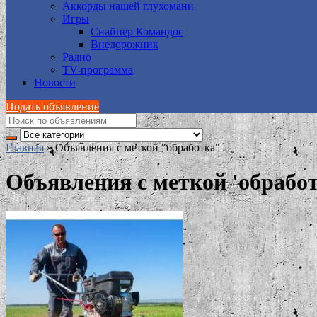
Аккорды нашей глухомани
Игры
Снайпер Командос
Внедорожник
Радио
TV-программа
Новости
Подать объявление
Главная
»
Объявления с меткой "обработка"
Объявления с меткой 'обработ