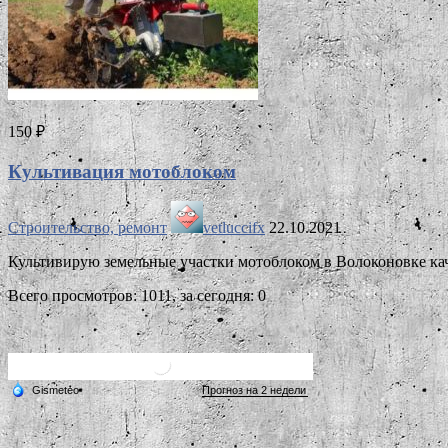
150 ₽
Культивация мотоблоком
Строительство, ремонт
vetluccifx
22.10.2021
Культивирую земельные участки мотоблоком в Волоконовке кач
Всего просмотров: 1011, за сегодня: 0