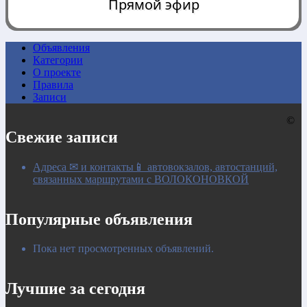
Прямой эфир
Объявления
Категории
0:00
О проекте
Правила
Записи
©
Свежие записи
Адреса ✉ и контакты📱 автовокзалов, автостанций,
связанных маршрутами с ВОЛОКОНОВКОЙ
Популярные объявления
Пока нет просмотренных объявлений.
Лучшие за сегодня