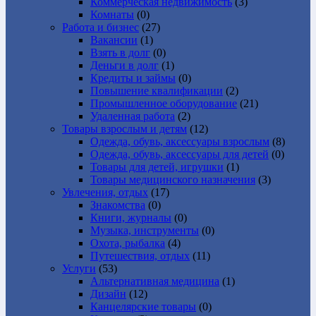
Коммерческая недвижимость
(3)
Комнаты
(0)
Работа и бизнес
(27)
Вакансии
(1)
Взять в долг
(0)
Деньги в долг
(1)
Кредиты и займы
(0)
Повышение квалификации
(2)
Промышленное оборудование
(21)
Удаленная работа
(2)
Товары взрослым и детям
(12)
Одежда, обувь, аксессуары взрослым
(8)
Одежда, обувь, аксессуары для детей
(0)
Товары для детей, игрушки
(1)
Товары медицинского назначения
(3)
Увлечения, отдых
(17)
Знакомства
(0)
Книги, журналы
(0)
Музыка, инструменты
(0)
Охота, рыбалка
(4)
Путешествия, отдых
(11)
Услуги
(53)
Альтернативная медицина
(1)
Дизайн
(12)
Канцелярские товары
(0)