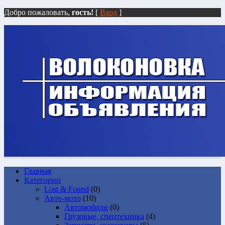
Добро пожаловать,
гость!
[
Вход
]
Главная
Категории
Lost & Found
(0)
Авто-мото
(10)
Автомобили
(0)
Грузовые, спецтехника
(4)