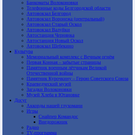
Банкоматы Волоконовки
Телефонные коды Белгородской области
Автовокзал Белгород
Автовокзал Воронежа (центральный)
Автовокзал Старый Оскол
Автовокзал Валуйки
Автостанция Чернянка
Автостанция Новый Оскол
Автовокзал Шебекино
Культура
Мемориальный комплекс с Вечным огнём
Первая Конная – забытые страницы
Памятник военным лётчикам Великой
Отечественной войны
Памятник Курочкину – Герою Советского Союза
Краеведческий музей
Загадки Волоконовки
Музей Хлеба в Ютановке
Досуг
Аккорды нашей глухомани
Игры
Снайпер Командос
Внедорожник
Радио
TV-программа