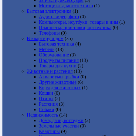
Запчасти, аксессуары
(5)
Мотоциклы, мототехника
(1)
Бытовая электроника
(1)
Аудио, видео, фото
(0)
Компьютеры, ноутбуки, товары к ним
(1)
Планшеты, приставки, оргтехника
(0)
Телефоны
(0)
В квартиру и дом
(35)
Бытовая техника
(4)
Мебель
(13)
Оборудование
(3)
Продукты питания
(13)
Товары для кухни
(2)
Животные и растения
(13)
Аквариумы, рыбки
(0)
Другие животные
(6)
Корм для животных
(1)
Кошки
(0)
Птицы
(2)
Растения
(3)
Собаки
(0)
Недвижимость
(14)
Дома, дачи, коттеджи
(2)
Земельные участки
(0)
Квартиры
(9)