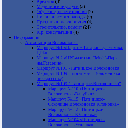
Кредиты
(3)
Медицинские услуги
(2)
Обучение, репетиторство
(2)
Пошив и ремонт одежды
(0)
Праздники, мероприятия
(4)
Строительство, ремонт
(24)
Юр. консультации
(4)
Информация
Автостанция Волоконовка
Маршрут №1 «Парк им.Гагарина-ул.Чехова-
ЦРБ»
Маршрут №2 «ЦРБ-магазин “Миф”-Парк
им.Гагарина»
Маршрут №101 «Пятницкое-Волоконовка»
Маршрут №109 Пятницкое – Волоконовка
(воскресенье)
Маршрут №109 “Пятницкое-Волоконовка”
Маршрут №110 «Пятницкое-
Волоконовка-Валуйки»
Маршрут №115 «Пятницкое-
Осколище-Волоконовка-Ютановка»
Маршрут №112 «Пятницкое-
Волоконовка-Ютановка»
Маршрут №104 «Пятницкое-
Волоконовка-Успенка»