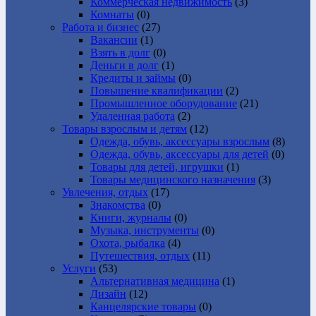
Коммерческая недвижимость
(3)
Комнаты
(0)
Работа и бизнес
(27)
Вакансии
(1)
Взять в долг
(0)
Деньги в долг
(1)
Кредиты и займы
(0)
Повышение квалификации
(2)
Промышленное оборудование
(21)
Удаленная работа
(2)
Товары взрослым и детям
(12)
Одежда, обувь, аксессуары взрослым
(8)
Одежда, обувь, аксессуары для детей
(0)
Товары для детей, игрушки
(1)
Товары медицинского назначения
(3)
Увлечения, отдых
(17)
Знакомства
(0)
Книги, журналы
(0)
Музыка, инструменты
(0)
Охота, рыбалка
(4)
Путешествия, отдых
(11)
Услуги
(53)
Альтернативная медицина
(1)
Дизайн
(12)
Канцелярские товары
(0)