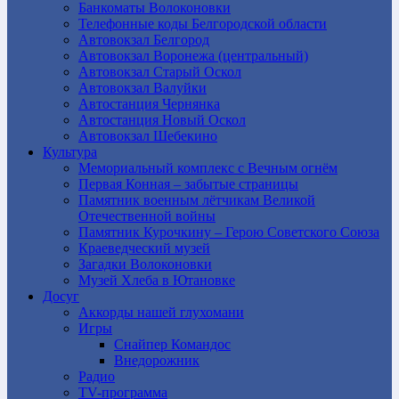
Банкоматы Волоконовки
Телефонные коды Белгородской области
Автовокзал Белгород
Автовокзал Воронежа (центральный)
Автовокзал Старый Оскол
Автовокзал Валуйки
Автостанция Чернянка
Автостанция Новый Оскол
Автовокзал Шебекино
Культура
Мемориальный комплекс с Вечным огнём
Первая Конная – забытые страницы
Памятник военным лётчикам Великой
Отечественной войны
Памятник Курочкину – Герою Советского Союза
Краеведческий музей
Загадки Волоконовки
Музей Хлеба в Ютановке
Досуг
Аккорды нашей глухомани
Игры
Снайпер Командос
Внедорожник
Радио
TV-программа