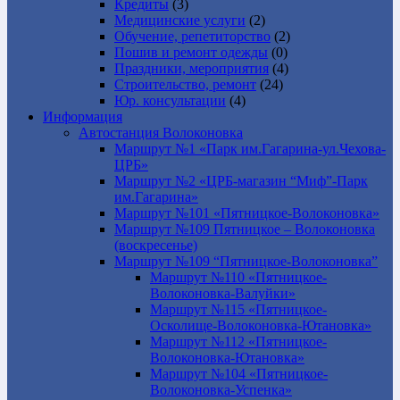
Кредиты
(3)
Медицинские услуги
(2)
Обучение, репетиторство
(2)
Пошив и ремонт одежды
(0)
Праздники, мероприятия
(4)
Строительство, ремонт
(24)
Юр. консультации
(4)
Информация
Автостанция Волоконовка
Маршрут №1 «Парк им.Гагарина-ул.Чехова-
ЦРБ»
Маршрут №2 «ЦРБ-магазин “Миф”-Парк
им.Гагарина»
Маршрут №101 «Пятницкое-Волоконовка»
Маршрут №109 Пятницкое – Волоконовка
(воскресенье)
Маршрут №109 “Пятницкое-Волоконовка”
Маршрут №110 «Пятницкое-
Волоконовка-Валуйки»
Маршрут №115 «Пятницкое-
Осколище-Волоконовка-Ютановка»
Маршрут №112 «Пятницкое-
Волоконовка-Ютановка»
Маршрут №104 «Пятницкое-
Волоконовка-Успенка»