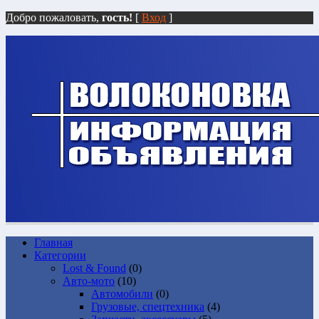
Добро пожаловать,
гость!
[
Вход
]
Главная
Категории
Lost & Found
(0)
Авто-мото
(10)
Автомобили
(0)
Грузовые, спецтехника
(4)