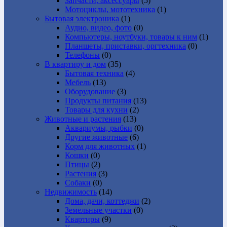
Запчасти, аксессуары
(5)
Мотоциклы, мототехника
(1)
Бытовая электроника
(1)
Аудио, видео, фото
(0)
Компьютеры, ноутбуки, товары к ним
(1)
Планшеты, приставки, оргтехника
(0)
Телефоны
(0)
В квартиру и дом
(35)
Бытовая техника
(4)
Мебель
(13)
Оборудование
(3)
Продукты питания
(13)
Товары для кухни
(2)
Животные и растения
(13)
Аквариумы, рыбки
(0)
Другие животные
(6)
Корм для животных
(1)
Кошки
(0)
Птицы
(2)
Растения
(3)
Собаки
(0)
Недвижимость
(14)
Дома, дачи, коттеджи
(2)
Земельные участки
(0)
Квартиры
(9)