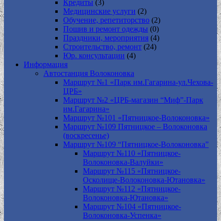
Кредиты
(3)
Медицинские услуги
(2)
Обучение, репетиторство
(2)
Пошив и ремонт одежды
(0)
Праздники, мероприятия
(4)
Строительство, ремонт
(24)
Юр. консультации
(4)
Информация
Автостанция Волоконовка
Маршрут №1 «Парк им.Гагарина-ул.Чехова-
ЦРБ»
Маршрут №2 «ЦРБ-магазин “Миф”-Парк
им.Гагарина»
Маршрут №101 «Пятницкое-Волоконовка»
Маршрут №109 Пятницкое – Волоконовка
(воскресенье)
Маршрут №109 “Пятницкое-Волоконовка”
Маршрут №110 «Пятницкое-
Волоконовка-Валуйки»
Маршрут №115 «Пятницкое-
Осколище-Волоконовка-Ютановка»
Маршрут №112 «Пятницкое-
Волоконовка-Ютановка»
Маршрут №104 «Пятницкое-
Волоконовка-Успенка»