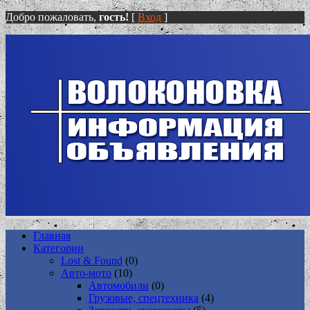
Добро пожаловать,
гость!
[
Вход
]
Главная
Категории
Lost & Found
(0)
Авто-мото
(10)
Автомобили
(0)
Грузовые, спецтехника
(4)