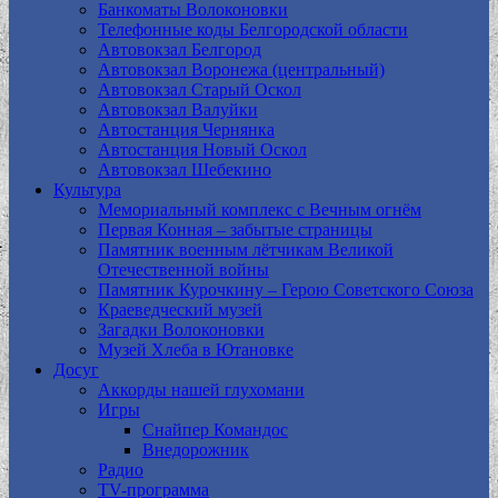
Банкоматы Волоконовки
Телефонные коды Белгородской области
Автовокзал Белгород
Автовокзал Воронежа (центральный)
Автовокзал Старый Оскол
Автовокзал Валуйки
Автостанция Чернянка
Автостанция Новый Оскол
Автовокзал Шебекино
Культура
Мемориальный комплекс с Вечным огнём
Первая Конная – забытые страницы
Памятник военным лётчикам Великой
Отечественной войны
Памятник Курочкину – Герою Советского Союза
Краеведческий музей
Загадки Волоконовки
Музей Хлеба в Ютановке
Досуг
Аккорды нашей глухомани
Игры
Снайпер Командос
Внедорожник
Радио
TV-программа