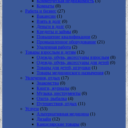
Коммерческая недвижимость
(3)
Комнаты
(0)
Работа и бизнес
(27)
Вакансии
(1)
Взять в долг
(0)
Деньги в долг
(1)
Кредиты и займы
(0)
Повышение квалификации
(2)
Промышленное оборудование
(21)
Удаленная работа
(2)
Товары взрослым и детям
(12)
Одежда, обувь, аксессуары взрослым
(8)
Одежда, обувь, аксессуары для детей
(0)
Товары для детей, игрушки
(1)
Товары медицинского назначения
(3)
Увлечения, отдых
(17)
Знакомства
(0)
Книги, журналы
(0)
Музыка, инструменты
(0)
Охота, рыбалка
(4)
Путешествия, отдых
(11)
Услуги
(53)
Альтернативная медицина
(1)
Дизайн
(12)
Канцелярские товары
(0)