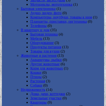
Запчасти, аксессуары
(5)
Мотоциклы, мототехника
(1)
Бытовая электроника
(1)
Аудио, видео, фото
(0)
Компьютеры, ноутбуки, товары к ним
(1)
Планшеты, приставки, оргтехника
(0)
Телефоны
(0)
В квартиру и дом
(35)
Бытовая техника
(4)
Мебель
(13)
Оборудование
(3)
Продукты питания
(13)
Товары для кухни
(2)
Животные и растения
(13)
Аквариумы, рыбки
(0)
Другие животные
(6)
Корм для животных
(1)
Кошки
(0)
Птицы
(2)
Растения
(3)
Собаки
(0)
Недвижимость
(14)
Дома, дачи, коттеджи
(2)
Земельные участки
(0)
Квартиры
(9)