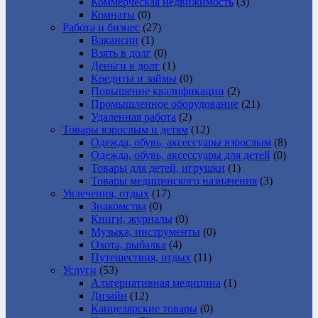
Коммерческая недвижимость
(3)
Комнаты
(0)
Работа и бизнес
(27)
Вакансии
(1)
Взять в долг
(0)
Деньги в долг
(1)
Кредиты и займы
(0)
Повышение квалификации
(2)
Промышленное оборудование
(21)
Удаленная работа
(2)
Товары взрослым и детям
(12)
Одежда, обувь, аксессуары взрослым
(8)
Одежда, обувь, аксессуары для детей
(0)
Товары для детей, игрушки
(1)
Товары медицинского назначения
(3)
Увлечения, отдых
(17)
Знакомства
(0)
Книги, журналы
(0)
Музыка, инструменты
(0)
Охота, рыбалка
(4)
Путешествия, отдых
(11)
Услуги
(53)
Альтернативная медицина
(1)
Дизайн
(12)
Канцелярские товары
(0)