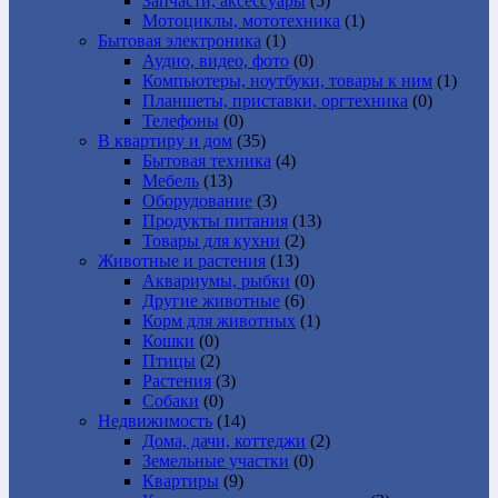
Запчасти, аксессуары
(5)
Мотоциклы, мототехника
(1)
Бытовая электроника
(1)
Аудио, видео, фото
(0)
Компьютеры, ноутбуки, товары к ним
(1)
Планшеты, приставки, оргтехника
(0)
Телефоны
(0)
В квартиру и дом
(35)
Бытовая техника
(4)
Мебель
(13)
Оборудование
(3)
Продукты питания
(13)
Товары для кухни
(2)
Животные и растения
(13)
Аквариумы, рыбки
(0)
Другие животные
(6)
Корм для животных
(1)
Кошки
(0)
Птицы
(2)
Растения
(3)
Собаки
(0)
Недвижимость
(14)
Дома, дачи, коттеджи
(2)
Земельные участки
(0)
Квартиры
(9)