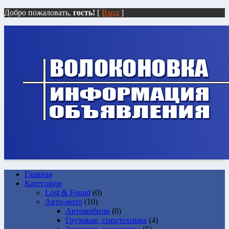
Добро пожаловать,
гость!
[
Вход
]
Главная
Категории
Lost & Found
(0)
Авто-мото
(10)
Автомобили
(0)
Грузовые, спецтехника
(4)