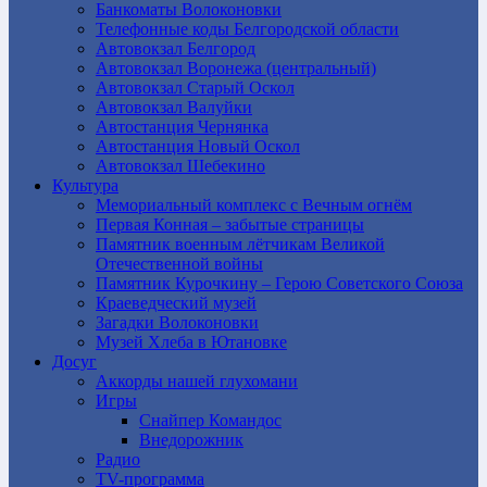
Банкоматы Волоконовки
Телефонные коды Белгородской области
Автовокзал Белгород
Автовокзал Воронежа (центральный)
Автовокзал Старый Оскол
Автовокзал Валуйки
Автостанция Чернянка
Автостанция Новый Оскол
Автовокзал Шебекино
Культура
Мемориальный комплекс с Вечным огнём
Первая Конная – забытые страницы
Памятник военным лётчикам Великой
Отечественной войны
Памятник Курочкину – Герою Советского Союза
Краеведческий музей
Загадки Волоконовки
Музей Хлеба в Ютановке
Досуг
Аккорды нашей глухомани
Игры
Снайпер Командос
Внедорожник
Радио
TV-программа