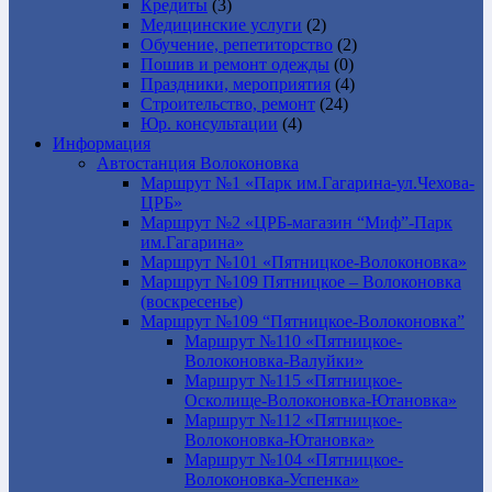
Кредиты
(3)
Медицинские услуги
(2)
Обучение, репетиторство
(2)
Пошив и ремонт одежды
(0)
Праздники, мероприятия
(4)
Строительство, ремонт
(24)
Юр. консультации
(4)
Информация
Автостанция Волоконовка
Маршрут №1 «Парк им.Гагарина-ул.Чехова-
ЦРБ»
Маршрут №2 «ЦРБ-магазин “Миф”-Парк
им.Гагарина»
Маршрут №101 «Пятницкое-Волоконовка»
Маршрут №109 Пятницкое – Волоконовка
(воскресенье)
Маршрут №109 “Пятницкое-Волоконовка”
Маршрут №110 «Пятницкое-
Волоконовка-Валуйки»
Маршрут №115 «Пятницкое-
Осколище-Волоконовка-Ютановка»
Маршрут №112 «Пятницкое-
Волоконовка-Ютановка»
Маршрут №104 «Пятницкое-
Волоконовка-Успенка»