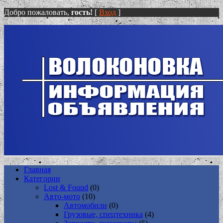
Добро пожаловать,
гость!
[
Вход
]
Главная
Категории
Lost & Found
(0)
Авто-мото
(10)
Автомобили
(0)
Грузовые, спецтехника
(4)