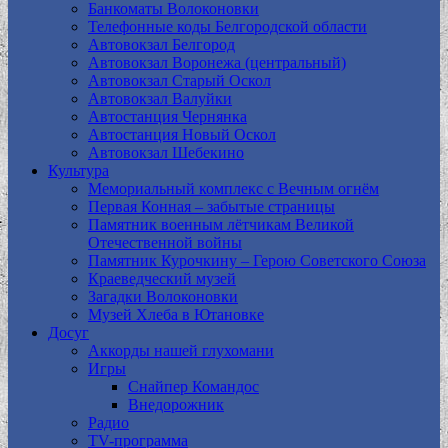
Банкоматы Волоконовки
Телефонные коды Белгородской области
Автовокзал Белгород
Автовокзал Воронежа (центральный)
Автовокзал Старый Оскол
Автовокзал Валуйки
Автостанция Чернянка
Автостанция Новый Оскол
Автовокзал Шебекино
Культура
Мемориальный комплекс с Вечным огнём
Первая Конная – забытые страницы
Памятник военным лётчикам Великой
Отечественной войны
Памятник Курочкину – Герою Советского Союза
Краеведческий музей
Загадки Волоконовки
Музей Хлеба в Ютановке
Досуг
Аккорды нашей глухомани
Игры
Снайпер Командос
Внедорожник
Радио
TV-программа