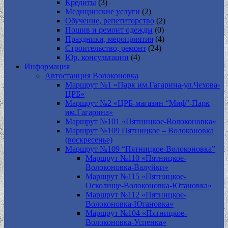
Кредиты
(3)
Медицинские услуги
(2)
Обучение, репетиторство
(2)
Пошив и ремонт одежды
(0)
Праздники, мероприятия
(4)
Строительство, ремонт
(24)
Юр. консультации
(4)
Информация
Автостанция Волоконовка
Маршрут №1 «Парк им.Гагарина-ул.Чехова-
ЦРБ»
Маршрут №2 «ЦРБ-магазин “Миф”-Парк
им.Гагарина»
Маршрут №101 «Пятницкое-Волоконовка»
Маршрут №109 Пятницкое – Волоконовка
(воскресенье)
Маршрут №109 “Пятницкое-Волоконовка”
Маршрут №110 «Пятницкое-
Волоконовка-Валуйки»
Маршрут №115 «Пятницкое-
Осколище-Волоконовка-Ютановка»
Маршрут №112 «Пятницкое-
Волоконовка-Ютановка»
Маршрут №104 «Пятницкое-
Волоконовка-Успенка»