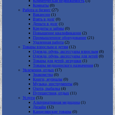
Коммерческая недвижимость
(3)
Комнаты
(0)
Работа и бизнес
(27)
Вакансии
(1)
Взять в долг
(0)
Деньги в долг
(1)
Кредиты и займы
(0)
Повышение квалификации
(2)
Промышленное оборудование
(21)
Удаленная работа
(2)
Товары взрослым и детям
(12)
Одежда, обувь, аксессуары взрослым
(8)
Одежда, обувь, аксессуары для детей
(0)
Товары для детей, игрушки
(1)
Товары медицинского назначения
(3)
Увлечения, отдых
(17)
Знакомства
(0)
Книги, журналы
(0)
Музыка, инструменты
(0)
Охота, рыбалка
(4)
Путешествия, отдых
(11)
Услуги
(53)
Альтернативная медицина
(1)
Дизайн
(12)
Канцелярские товары
(0)