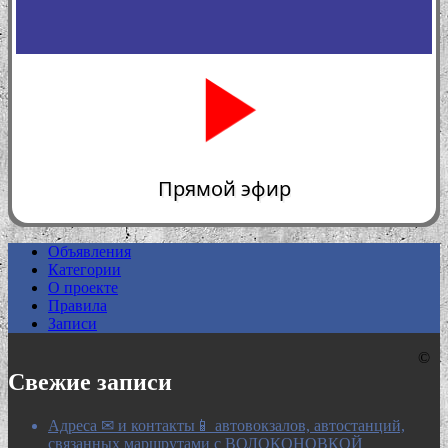
Прямой эфир
Объявления
Категории
0:00
О проекте
Правила
Записи
©
Свежие записи
Адреса ✉ и контакты📱 автовокзалов, автостанций,
связанных маршрутами с ВОЛОКОНОВКОЙ