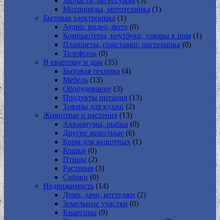
Запчасти, аксессуары
(5)
Мотоциклы, мототехника
(1)
Бытовая электроника
(1)
Аудио, видео, фото
(0)
Компьютеры, ноутбуки, товары к ним
(1)
Планшеты, приставки, оргтехника
(0)
Телефоны
(0)
В квартиру и дом
(35)
Бытовая техника
(4)
Мебель
(13)
Оборудование
(3)
Продукты питания
(13)
Товары для кухни
(2)
Животные и растения
(13)
Аквариумы, рыбки
(0)
Другие животные
(6)
Корм для животных
(1)
Кошки
(0)
Птицы
(2)
Растения
(3)
Собаки
(0)
Недвижимость
(14)
Дома, дачи, коттеджи
(2)
Земельные участки
(0)
Квартиры
(9)