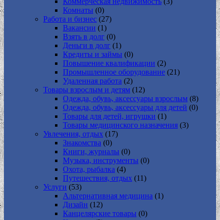
Коммерческая недвижимость
(3)
Комнаты
(0)
Работа и бизнес
(27)
Вакансии
(1)
Взять в долг
(0)
Деньги в долг
(1)
Кредиты и займы
(0)
Повышение квалификации
(2)
Промышленное оборудование
(21)
Удаленная работа
(2)
Товары взрослым и детям
(12)
Одежда, обувь, аксессуары взрослым
(8)
Одежда, обувь, аксессуары для детей
(0)
Товары для детей, игрушки
(1)
Товары медицинского назначения
(3)
Увлечения, отдых
(17)
Знакомства
(0)
Книги, журналы
(0)
Музыка, инструменты
(0)
Охота, рыбалка
(4)
Путешествия, отдых
(11)
Услуги
(53)
Альтернативная медицина
(1)
Дизайн
(12)
Канцелярские товары
(0)