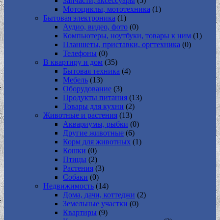
Запчасти, аксессуары
(5)
Мотоциклы, мототехника
(1)
Бытовая электроника
(1)
Аудио, видео, фото
(0)
Компьютеры, ноутбуки, товары к ним
(1)
Планшеты, приставки, оргтехника
(0)
Телефоны
(0)
В квартиру и дом
(35)
Бытовая техника
(4)
Мебель
(13)
Оборудование
(3)
Продукты питания
(13)
Товары для кухни
(2)
Животные и растения
(13)
Аквариумы, рыбки
(0)
Другие животные
(6)
Корм для животных
(1)
Кошки
(0)
Птицы
(2)
Растения
(3)
Собаки
(0)
Недвижимость
(14)
Дома, дачи, коттеджи
(2)
Земельные участки
(0)
Квартиры
(9)