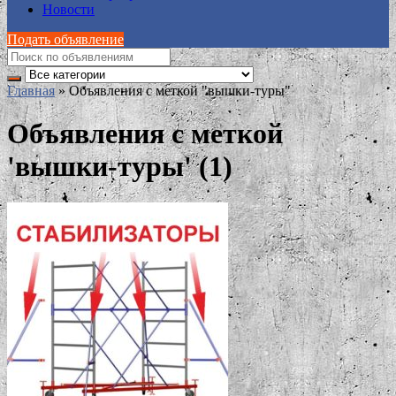
Новости
Подать объявление
Главная
»
Объявления с меткой "вышки-туры"
Объявления с меткой
'вышки-туры' (1)