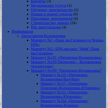
Кредиты
(3)
Медицинские услуги
(2)
Обучение, репетиторство
(2)
Пошив и ремонт одежды
(0)
Праздники, мероприятия
(4)
Строительство, ремонт
(24)
Юр. консультации
(4)
Информация
Автостанция Волоконовка
Маршрут №1 «Парк им.Гагарина-ул.Чехова-
ЦРБ»
Маршрут №2 «ЦРБ-магазин “Миф”-Парк
им.Гагарина»
Маршрут №101 «Пятницкое-Волоконовка»
Маршрут №109 Пятницкое – Волоконовка
(воскресенье)
Маршрут №109 “Пятницкое-Волоконовка”
Маршрут №110 «Пятницкое-
Волоконовка-Валуйки»
Маршрут №115 «Пятницкое-
Осколище-Волоконовка-Ютановка»
Маршрут №112 «Пятницкое-
Волоконовка-Ютановка»
Маршрут №104 «Пятницкое-
Волоконовка-Успенка»