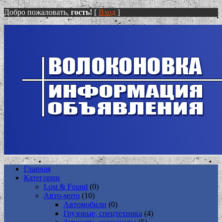
Добро пожаловать,
гость!
[
Вход
]
Главная
Категории
Lost & Found
(0)
Авто-мото
(10)
Автомобили
(0)
Грузовые, спецтехника
(4)