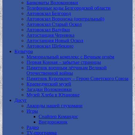
Банкоматы Волоконовки
Телефонные коды Белгородской области
Автовокзал Белгород
Автовокзал Воронежа (центральный)
Автовокзал Старый Оскол
Автовокзал Валуйки
Автостанция Чернянка
Автостанция Новый Оскол
Автовокзал Шебекино
Культура
Мемориальный комплекс с Вечным огнём
Первая Конная – забытые страницы
Памятник военным лётчикам Великой
Отечественной войны
Памятник Курочкину – Герою Советского Союза
Краеведческий музей
Загадки Волоконовки
Музей Хлеба в Ютановке
Досуг
Аккорды нашей глухомани
Игры
Снайпер Командос
Внедорожник
Радио
TV-программа