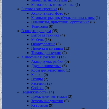
Запчасти, аксессуары
(5)
Мотоциклы, мототехника
(1)
Бытовая электроника
(1)
Аудио, видео, фото
(0)
Компьютеры, ноутбуки, товары к ним
(1)
Планшеты, приставки, оргтехника
(0)
Телефоны
(0)
В квартиру и дом
(35)
Бытовая техника
(4)
Мебель
(13)
Оборудование
(3)
Продукты питания
(13)
Товары для кухни
(2)
Животные и растения
(13)
Аквариумы, рыбки
(0)
Другие животные
(6)
Корм для животных
(1)
Кошки
(0)
Птицы
(2)
Растения
(3)
Собаки
(0)
Недвижимость
(14)
Дома, дачи, коттеджи
(2)
Земельные участки
(0)
Квартиры
(9)