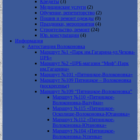
Кредиты
(3)
Медицинские услуги
(2)
Обучение, репетиторство
(2)
Пошив и ремонт одежды
(0)
Праздники, мероприятия
(4)
Строительство, ремонт
(24)
Юр. консультации
(4)
Информация
Автостанция Волоконовка
Маршрут №1 «Парк им.Гагарина-ул.Чехова-
ЦРБ»
Маршрут №2 «ЦРБ-магазин “Миф”-Парк
им.Гагарина»
Маршрут №101 «Пятницкое-Волоконовка»
Маршрут №109 Пятницкое – Волоконовка
(воскресенье)
Маршрут №109 “Пятницкое-Волоконовка”
Маршрут №110 «Пятницкое-
Волоконовка-Валуйки»
Маршрут №115 «Пятницкое-
Осколище-Волоконовка-Ютановка»
Маршрут №112 «Пятницкое-
Волоконовка-Ютановка»
Маршрут №104 «Пятницкое-
Волоконовка-Успенка»