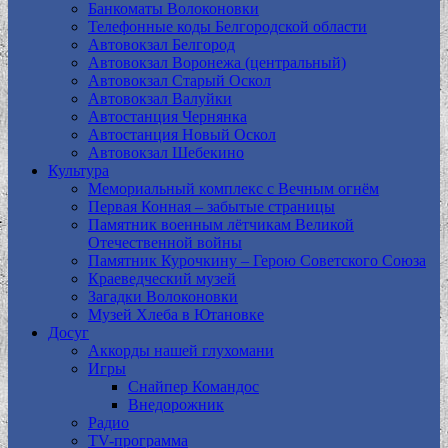
Банкоматы Волоконовки
Телефонные коды Белгородской области
Автовокзал Белгород
Автовокзал Воронежа (центральный)
Автовокзал Старый Оскол
Автовокзал Валуйки
Автостанция Чернянка
Автостанция Новый Оскол
Автовокзал Шебекино
Культура
Мемориальный комплекс с Вечным огнём
Первая Конная – забытые страницы
Памятник военным лётчикам Великой
Отечественной войны
Памятник Курочкину – Герою Советского Союза
Краеведческий музей
Загадки Волоконовки
Музей Хлеба в Ютановке
Досуг
Аккорды нашей глухомани
Игры
Снайпер Командос
Внедорожник
Радио
TV-программа