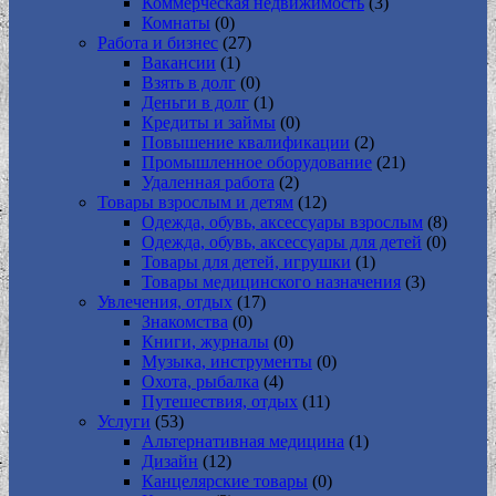
Коммерческая недвижимость
(3)
Комнаты
(0)
Работа и бизнес
(27)
Вакансии
(1)
Взять в долг
(0)
Деньги в долг
(1)
Кредиты и займы
(0)
Повышение квалификации
(2)
Промышленное оборудование
(21)
Удаленная работа
(2)
Товары взрослым и детям
(12)
Одежда, обувь, аксессуары взрослым
(8)
Одежда, обувь, аксессуары для детей
(0)
Товары для детей, игрушки
(1)
Товары медицинского назначения
(3)
Увлечения, отдых
(17)
Знакомства
(0)
Книги, журналы
(0)
Музыка, инструменты
(0)
Охота, рыбалка
(4)
Путешествия, отдых
(11)
Услуги
(53)
Альтернативная медицина
(1)
Дизайн
(12)
Канцелярские товары
(0)