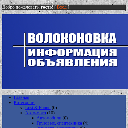
Добро пожаловать,
гость!
[
Вход
]
Главная
Категории
Lost & Found
(0)
Авто-мото
(10)
Автомобили
(0)
Грузовые, спецтехника
(4)