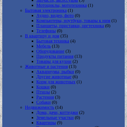
Запчасти, аксессуары
(5)
Мотоциклы, мототехника
(1)
Бытовая электроника
(1)
Аудио, видео, фото
(0)
Компьютеры, ноутбуки, товары к ним
(1)
Планшеты, приставки, оргтехника
(0)
Телефоны
(0)
В квартиру и дом
(35)
Бытовая техника
(4)
Мебель
(13)
Оборудование
(3)
Продукты питания
(13)
Товары для кухни
(2)
Животные и растения
(13)
Аквариумы, рыбки
(0)
Другие животные
(6)
Корм для животных
(1)
Кошки
(0)
Птицы
(2)
Растения
(3)
Собаки
(0)
Недвижимость
(14)
Дома, дачи, коттеджи
(2)
Земельные участки
(0)
Квартиры
(9)