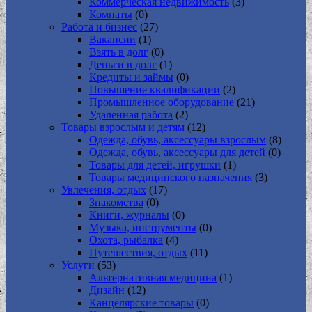
Коммерческая недвижимость
(3)
Комнаты
(0)
Работа и бизнес
(27)
Вакансии
(1)
Взять в долг
(0)
Деньги в долг
(1)
Кредиты и займы
(0)
Повышение квалификации
(2)
Промышленное оборудование
(21)
Удаленная работа
(2)
Товары взрослым и детям
(12)
Одежда, обувь, аксессуары взрослым
(8)
Одежда, обувь, аксессуары для детей
(0)
Товары для детей, игрушки
(1)
Товары медицинского назначения
(3)
Увлечения, отдых
(17)
Знакомства
(0)
Книги, журналы
(0)
Музыка, инструменты
(0)
Охота, рыбалка
(4)
Путешествия, отдых
(11)
Услуги
(53)
Альтернативная медицина
(1)
Дизайн
(12)
Канцелярские товары
(0)