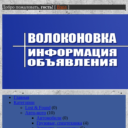
Добро пожаловать,
гость!
[
Вход
]
Главная
Категории
Lost & Found
(0)
Авто-мото
(10)
Автомобили
(0)
Грузовые, спецтехника
(4)