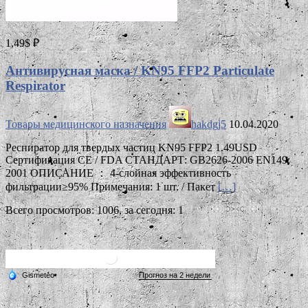
1,49$ ₽
Антивирусная маска / KN95 FFP2 Particulate
Respirator
Товары медицинского назначения
hakdgj5
10.04.2020
Респиратор для твердых частиц KN95 FFP2 1.49USD
Сертификация CE / FDA СТАНДАРТ: GB2626-2006 EN149:
2001 ОПИСАНИЕ ： 4-слойная эффективность
фильтрации≥95% Примечания: 1 шт. / Пакет
[…]
Всего просмотров: 1006, за сегодня: 1