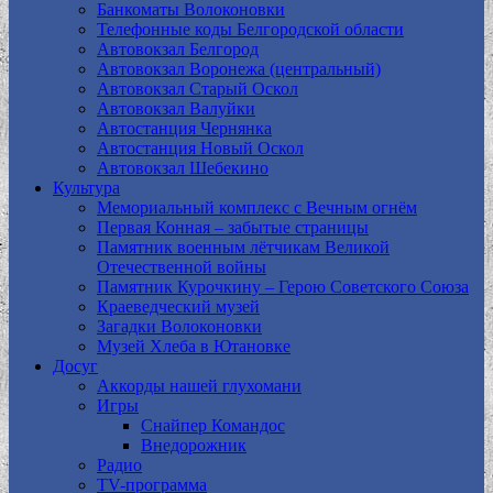
Банкоматы Волоконовки
Телефонные коды Белгородской области
Автовокзал Белгород
Автовокзал Воронежа (центральный)
Автовокзал Старый Оскол
Автовокзал Валуйки
Автостанция Чернянка
Автостанция Новый Оскол
Автовокзал Шебекино
Культура
Мемориальный комплекс с Вечным огнём
Первая Конная – забытые страницы
Памятник военным лётчикам Великой
Отечественной войны
Памятник Курочкину – Герою Советского Союза
Краеведческий музей
Загадки Волоконовки
Музей Хлеба в Ютановке
Досуг
Аккорды нашей глухомани
Игры
Снайпер Командос
Внедорожник
Радио
TV-программа