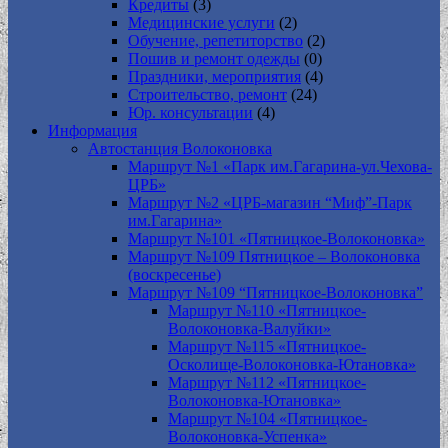
Кредиты
(3)
Медицинские услуги
(2)
Обучение, репетиторство
(2)
Пошив и ремонт одежды
(0)
Праздники, мероприятия
(4)
Строительство, ремонт
(24)
Юр. консультации
(4)
Информация
Автостанция Волоконовка
Маршрут №1 «Парк им.Гагарина-ул.Чехова-
ЦРБ»
Маршрут №2 «ЦРБ-магазин “Миф”-Парк
им.Гагарина»
Маршрут №101 «Пятницкое-Волоконовка»
Маршрут №109 Пятницкое – Волоконовка
(воскресенье)
Маршрут №109 “Пятницкое-Волоконовка”
Маршрут №110 «Пятницкое-
Волоконовка-Валуйки»
Маршрут №115 «Пятницкое-
Осколище-Волоконовка-Ютановка»
Маршрут №112 «Пятницкое-
Волоконовка-Ютановка»
Маршрут №104 «Пятницкое-
Волоконовка-Успенка»