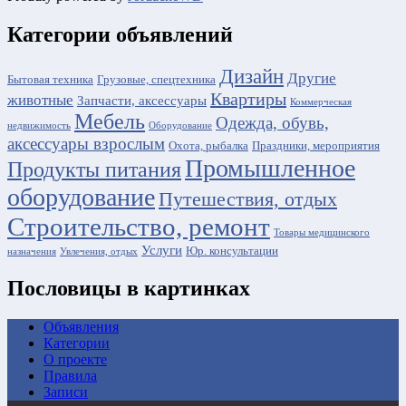
Категории объявлений
Дизайн
Другие
Бытовая техника
Грузовые, спецтехника
Квартиры
животные
Запчасти, аксессуары
Коммерческая
Мебель
Одежда, обувь,
недвижимость
Оборудование
аксессуары взрослым
Охота, рыбалка
Праздники, мероприятия
Промышленное
Продукты питания
оборудование
Путешествия, отдых
Строительство, ремонт
Товары медицинского
Услуги
Юр. консультации
назначения
Увлечения, отдых
Пословицы в картинках
Объявления
Категории
О проекте
Правила
Записи