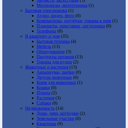
Запчасти, аксессуары
(5)
Мотоциклы, мототехника
(1)
Бытовая электроника
(1)
Аудио, видео, фото
(0)
Компьютеры, ноутбуки, товары к ним
(1)
Планшеты, приставки, оргтехника
(0)
Телефоны
(0)
В квартиру и дом
(35)
Бытовая техника
(4)
Мебель
(13)
Оборудование
(3)
Продукты питания
(13)
Товары для кухни
(2)
Животные и растения
(13)
Аквариумы, рыбки
(0)
Другие животные
(6)
Корм для животных
(1)
Кошки
(0)
Птицы
(2)
Растения
(3)
Собаки
(0)
Недвижимость
(14)
Дома, дачи, коттеджи
(2)
Земельные участки
(0)
Квартиры
(9)