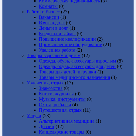
Коммерческая недвижимость
(3)
Комнаты
(0)
Работа и бизнес
(27)
Вакансии
(1)
Взять в долг
(0)
Деньги в долг
(1)
Кредиты и займы
(0)
Повышение квалификации
(2)
Промышленное оборудование
(21)
Удаленная работа
(2)
Товары взрослым и детям
(12)
Одежда, обувь, аксессуары взрослым
(8)
Одежда, обувь, аксессуары для детей
(0)
Товары для детей, игрушки
(1)
Товары медицинского назначения
(3)
Увлечения, отдых
(17)
Знакомства
(0)
Книги, журналы
(0)
Музыка, инструменты
(0)
Охота, рыбалка
(4)
Путешествия, отдых
(11)
Услуги
(53)
Альтернативная медицина
(1)
Дизайн
(12)
Канцелярские товары
(0)