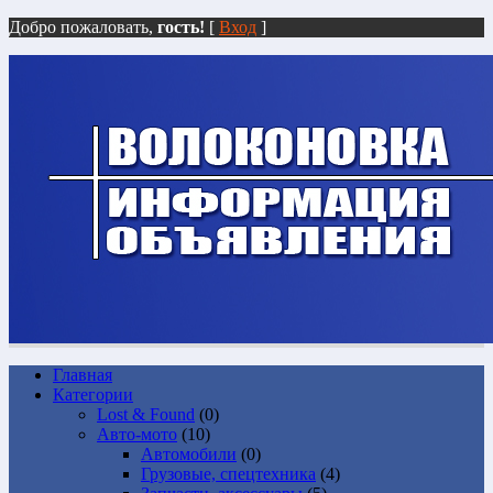
Добро пожаловать,
гость!
[
Вход
]
Главная
Категории
Lost & Found
(0)
Авто-мото
(10)
Автомобили
(0)
Грузовые, спецтехника
(4)