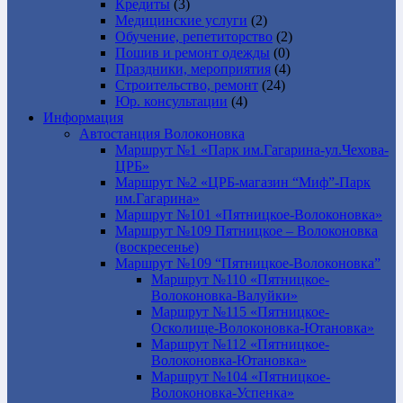
Кредиты
(3)
Медицинские услуги
(2)
Обучение, репетиторство
(2)
Пошив и ремонт одежды
(0)
Праздники, мероприятия
(4)
Строительство, ремонт
(24)
Юр. консультации
(4)
Информация
Автостанция Волоконовка
Маршрут №1 «Парк им.Гагарина-ул.Чехова-
ЦРБ»
Маршрут №2 «ЦРБ-магазин “Миф”-Парк
им.Гагарина»
Маршрут №101 «Пятницкое-Волоконовка»
Маршрут №109 Пятницкое – Волоконовка
(воскресенье)
Маршрут №109 “Пятницкое-Волоконовка”
Маршрут №110 «Пятницкое-
Волоконовка-Валуйки»
Маршрут №115 «Пятницкое-
Осколище-Волоконовка-Ютановка»
Маршрут №112 «Пятницкое-
Волоконовка-Ютановка»
Маршрут №104 «Пятницкое-
Волоконовка-Успенка»