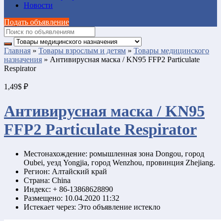
Новости
Подать объявление
Главная
»
Товары взрослым и детям
»
Товары медицинского
назначения
»
Антивирусная маска / KN95 FFP2 Particulate
Respirator
1,49$ ₽
Антивирусная маска / KN95
FFP2 Particulate Respirator
Местонахождение:
ромышленная зона Dongou, город
Oubei, уезд Yongjia, город Wenzhou, провинция Zhejiang.
Регион:
Алтайский край
Страна:
China
Индекс:
+ 86-13868628890
Размещено:
10.04.2020 11:32
Истекает через:
Это объявление истекло