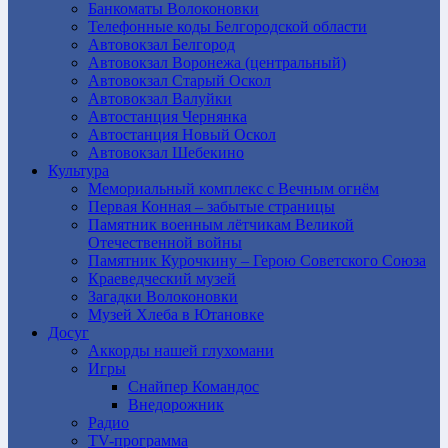
Банкоматы Волоконовки
Телефонные коды Белгородской области
Автовокзал Белгород
Автовокзал Воронежа (центральный)
Автовокзал Старый Оскол
Автовокзал Валуйки
Автостанция Чернянка
Автостанция Новый Оскол
Автовокзал Шебекино
Культура
Мемориальный комплекс с Вечным огнём
Первая Конная – забытые страницы
Памятник военным лётчикам Великой
Отечественной войны
Памятник Курочкину – Герою Советского Союза
Краеведческий музей
Загадки Волоконовки
Музей Хлеба в Ютановке
Досуг
Аккорды нашей глухомани
Игры
Снайпер Командос
Внедорожник
Радио
TV-программа