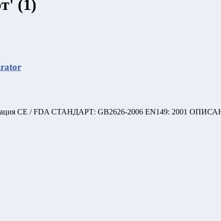
' (1)
rator
икация CE / FDA СТАНДАРТ: GB2626-2006 EN149: 2001 ОПИСА