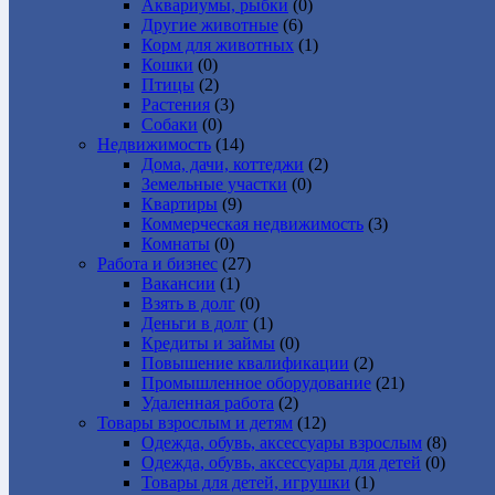
Аквариумы, рыбки
(0)
Другие животные
(6)
Корм для животных
(1)
Кошки
(0)
Птицы
(2)
Растения
(3)
Собаки
(0)
Недвижимость
(14)
Дома, дачи, коттеджи
(2)
Земельные участки
(0)
Квартиры
(9)
Коммерческая недвижимость
(3)
Комнаты
(0)
Работа и бизнес
(27)
Вакансии
(1)
Взять в долг
(0)
Деньги в долг
(1)
Кредиты и займы
(0)
Повышение квалификации
(2)
Промышленное оборудование
(21)
Удаленная работа
(2)
Товары взрослым и детям
(12)
Одежда, обувь, аксессуары взрослым
(8)
Одежда, обувь, аксессуары для детей
(0)
Товары для детей, игрушки
(1)