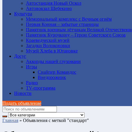
Автостанция Новый Оскол
Автовокзал Шебекино
Культура
Мемориальный комплекс с Вечным огнём
Первая Конная – забытые страницы
Памятник военным лётчикам Великой Отечественн
Памятник Курочкину – Герою Советского Союза
Краеведческий музей
Загадки Волоконовки
Музей Хлеба в Ютановке
Досуг
Аккорды нашей глухомани
Игры
Снайпер Командос
Внедорожник
Радио
TV-программа
Новости
Подать объявление
Главная
»
Объявления с меткой "стандарт"