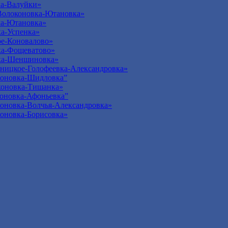
а-Валуйки»
Волоконовка-Ютановка»
ка-Ютановка»
а-Успенка»
е-Коновалово»
ка-Фощеватово»
ка-Шеншиновка»
ницкое-Голофеевка-Александровка»
оновка-Шидловка”
оновка-Тишанка»
оновка-Афоньевка”
оновка-Волчья-Александровка»
оновка-Борисовка»