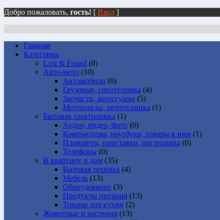
Добро пожаловать,
гость!
[
Вход
]
Главная
Категории
Lost & Found
(0)
Авто-мото
(10)
Автомобили
(0)
Грузовые, спецтехника
(4)
Запчасти, аксессуары
(5)
Мотоциклы, мототехника
(1)
Бытовая электроника
(1)
Аудио, видео, фото
(0)
Компьютеры, ноутбуки, товары к ним
(1)
Планшеты, приставки, оргтехника
(0)
Телефоны
(0)
В квартиру и дом
(35)
Бытовая техника
(4)
Мебель
(13)
Оборудование
(3)
Продукты питания
(13)
Товары для кухни
(2)
Животные и растения
(13)