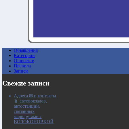
Объявления
Категории
0:00
О проекте
Правила
Записи
Свежие записи
Адреса ✉ и контакты
📱 автовокзалов,
автостанций,
связанных
маршрутами с
ВОЛОКОНОВКОЙ