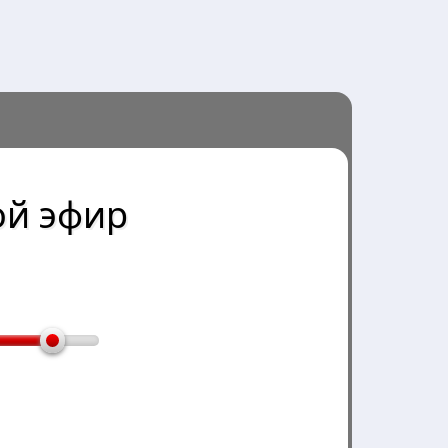
й эфир