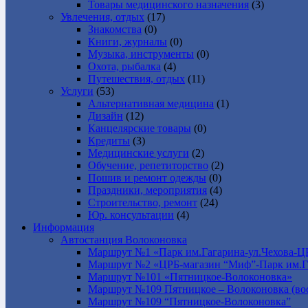
Товары медицинского назначения
(3)
Увлечения, отдых
(17)
Знакомства
(0)
Книги, журналы
(0)
Музыка, инструменты
(0)
Охота, рыбалка
(4)
Путешествия, отдых
(11)
Услуги
(53)
Альтернативная медицина
(1)
Дизайн
(12)
Канцелярские товары
(0)
Кредиты
(3)
Медицинские услуги
(2)
Обучение, репетиторство
(2)
Пошив и ремонт одежды
(0)
Праздники, мероприятия
(4)
Строительство, ремонт
(24)
Юр. консультации
(4)
Информация
Автостанция Волоконовка
Маршрут №1 «Парк им.Гагарина-ул.Чехова-Ц
Маршрут №2 «ЦРБ-магазин “Миф”-Парк им.Г
Маршрут №101 «Пятницкое-Волоконовка»
Маршрут №109 Пятницкое – Волоконовка (вос
Маршрут №109 “Пятницкое-Волоконовка”