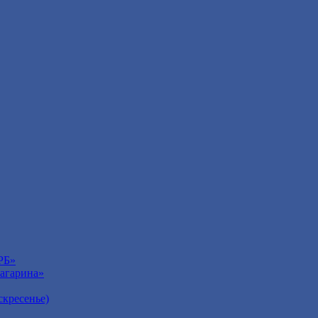
РБ»
агарина»
кресенье)